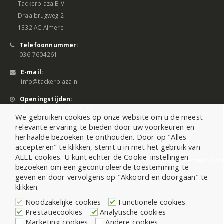
Tackerplaza B.V.
Draaibrugweg 2
1332 AC Almere
Telefoonnummer:
036-7604261
E-mail:
info@tackerplaza.nl
Openingstijden:
Ma - Vrij 08:00 - 17:00 uur
We gebruiken cookies op onze website om u de meest
relevante ervaring te bieden door uw voorkeuren en
herhaalde bezoeken te onthouden. Door op "Alles
accepteren" te klikken, stemt u in met het gebruik van
ALLE cookies. U kunt echter de Cookie-instellingen
©2026 All Rights Reserved |
Sitemap
|
Cookiebeleid
|
Privacy Statement
|
Cook
bezoeken om een gecontroleerde toestemming te
geven en door vervolgens op "Akkoord en doorgaan" te
klikken.
Noodzakelijke cookies
Functionele cookies
Prestatiecookies
Analytische cookies
Marketing cookies
Andere cookies