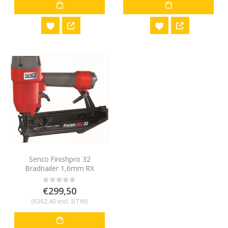
Senco Finishpro 32
Bradnailer 1,6mm RX
afwerkspijker
€
299,50
0
out of 5
(
€
362,40
incl. BTW)