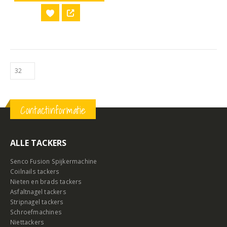
Contactinformatie
ALLE TACKERS
Senco Fusion Spijkermachine
Coilnails tackers
Nieten en brads tackers
Asfaltnagel tackers
Stripnagel tackers
Schroefmachines
Niettackers