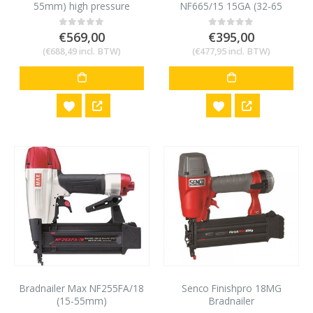
55mm) high pressure
NF665/15 15GA (32-65
mm)
€
569,00
€
395,00
0
out of 5
0
out of 5
(
€
688,49
incl. BTW)
(
€
477,95
incl. BTW)
Bradnailer Max NF255FA/18
Senco Finishpro 18MG
(15-55mm)
Bradnailer