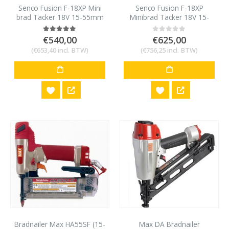
Senco Fusion F-18XP Mini
Senco Fusion F-18XP
brad Tacker 18V 15-55mm
Minibrad Tacker 18V 15-
met 1 accu en lader
55mm met 2 accu’s en
lader
€
540,00
€
625,00
5.00
out of 5
0
out of 5
(
€
653,40
incl. BTW)
(
€
756,25
incl. BTW)
Bradnailer Max HA55SF (15-
Max DA Bradnailer