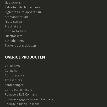
Gastackers
Rebartier vlechtmachines
High pressure apparatuur
Kramapparatuur
Nietpistolen
Bradnailers
Stoffeertackers
Luchttackers
Schiethamers
Tacker voor glaslatten
OVERIGE PRODUCTEN
Coilnailers
Coilnails
Compressoren
Accessoires
Aanbiedingen
Complete actiesets
Rolnagels RVS Coilnails
Rolnagels gegalvaniseerd Coilnails
Rolnagels blank Coilnails