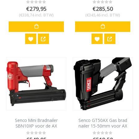
€
279,95
€
285,50
0
out of 5
0
out of 5
(
€
338,74
incl. BTW)
(
€
345,46
incl. BTW)
Senco Mini Bradnailer
Senco GT50AX Gas brad
SBN10XP voor de AX
nailer 15-50mm voor AX
minibrad 12 tot 25 mm
minibrads 18 gauge
0
out of 5
0
out of 5