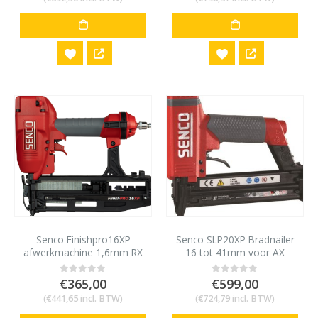
Senco Finishpro16XP
Senco SLP20XP Bradnailer
afwerkmachine 1,6mm RX
16 tot 41mm voor AX
32-65mm
minibrads 18 gauge
€
365,00
€
599,00
0
out of 5
0
out of 5
(
€
441,65
incl. BTW)
(
€
724,79
incl. BTW)