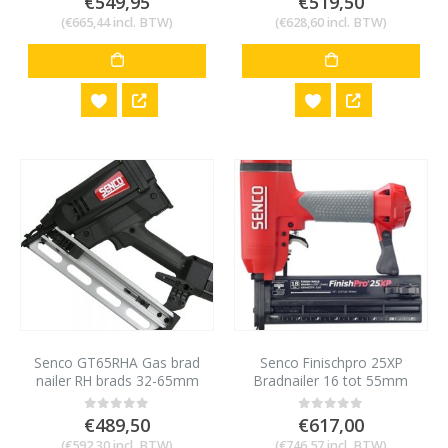
€
549,95
€
519,50
(
€
665,44
incl. BTW)
(
€
628,60
incl. BTW)
Senco GT65RHA Gas brad
Senco Finischpro 25XP
nailer RH brads 32-65mm
Bradnailer 16 tot 55mm
voor AX/AY minibrads 18
gauge
€
489,50
€
617,00
0
out of 5
0
out of 5
(
€
592,30
incl. BTW)
(
€
746,57
incl. BTW)