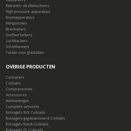
Rebartier vlechtmachines
High pressure apparatuur
Kramapparatuur
Nietpistolen
Bradnailers
Stoffeertackers
Luchttackers
Schiethamers
Tacker voor glaslatten
OVERIGE PRODUCTEN
Coilnailers
Coilnails
Compressoren
Accessoires
Aanbiedingen
Complete actiesets
Rolnagels RVS Coilnails
Rolnagels gegalvaniseerd Coilnails
Rolnagels blank Coilnails
Rolnagels 0° Coilnails