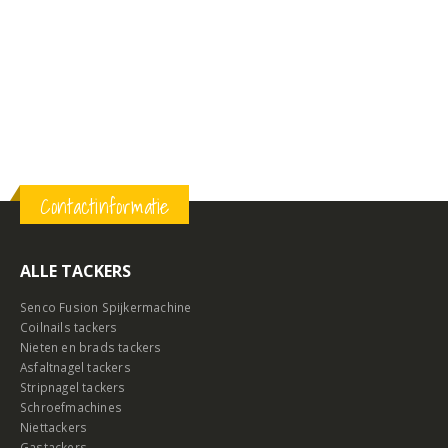
Contactinformatie
ALLE TACKERS
Senco Fusion Spijkermachine
Coilnails tackers
Nieten en brads tackers
Asfaltnagel tackers
Stripnagel tackers
Schroefmachines
Niettackers
Gastackers