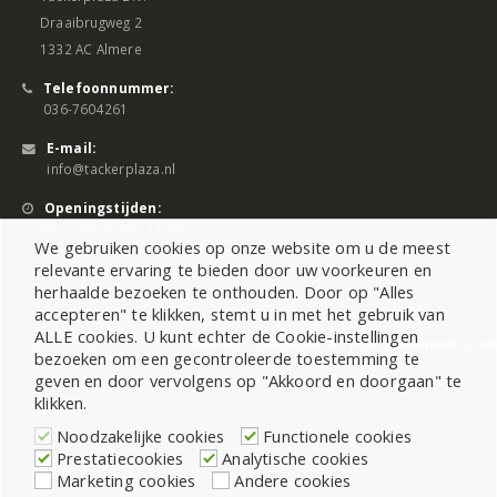
Draaibrugweg 2
1332 AC Almere
Telefoonnummer:
036-7604261
E-mail:
info@tackerplaza.nl
Openingstijden:
Ma - Vrij 08:00 - 17:00 uur
We gebruiken cookies op onze website om u de meest
relevante ervaring te bieden door uw voorkeuren en
herhaalde bezoeken te onthouden. Door op "Alles
accepteren" te klikken, stemt u in met het gebruik van
ALLE cookies. U kunt echter de Cookie-instellingen
©2026 All Rights Reserved |
Sitemap
|
Cookiebeleid
|
Privacy Statement
|
Cook
bezoeken om een gecontroleerde toestemming te
geven en door vervolgens op "Akkoord en doorgaan" te
klikken.
Noodzakelijke cookies
Functionele cookies
Prestatiecookies
Analytische cookies
Marketing cookies
Andere cookies