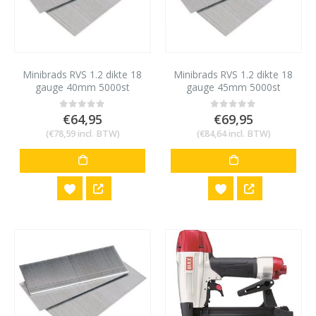
Minibrads RVS 1.2 dikte 18
Minibrads RVS 1.2 dikte 18
gauge 40mm 5000st
gauge 45mm 5000st
€
64,95
€
69,95
0
out of 5
0
out of 5
(
€
78,59
incl. BTW)
(
€
84,64
incl. BTW)