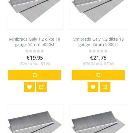
Minibrads Galv 1.2 dikte 18
Minibrads Galv 1.2 dikte 18
gauge 50mm 5000st
gauge 55mm 5000st
€
19,95
€
21,75
0
out of 5
0
out of 5
(
€
24,14
incl. BTW)
(
€
26,32
incl. BTW)