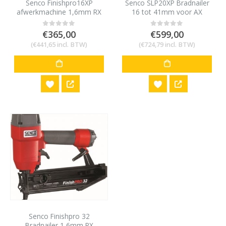
Senco Finishpro16XP
Senco SLP20XP Bradnailer
afwerkmachine 1,6mm RX
16 tot 41mm voor AX
32-65mm
minibrads 18 gauge
€
365,00
€
599,00
0
out of 5
0
out of 5
(
€
441,65
incl. BTW)
(
€
724,79
incl. BTW)
Senco Finishpro 32
Bradnailer 1,6mm RX