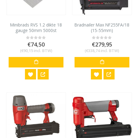
Minibrads RVS 1.2 dikte 18
Bradnailer Max NF255FA/18
gauge 50mm 5000st
(15-55mm)
€
74,50
€
279,95
0
out of 5
0
out of 5
(
€
90,15
incl. BTW)
(
€
338,74
incl. BTW)