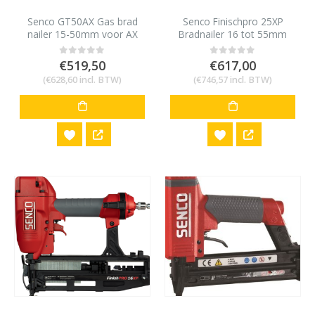
Senco GT50AX Gas brad
Senco Finischpro 25XP
nailer 15-50mm voor AX
Bradnailer 16 tot 55mm
minibrads 18 gauge
voor AX/AY minibrads 18
gauge
€
519,50
€
617,00
0
out of 5
0
out of 5
(
€
628,60
incl. BTW)
(
€
746,57
incl. BTW)