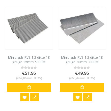
Minibrads RVS 1.2 dikte 18
Minibrads RVS 1.2 dikte 18
gauge 25mm 5000st
gauge 30mm 3000st
€
51,95
€
49,95
0
out of 5
0
out of 5
(
€
62,86
incl. BTW)
(
€
60,44
incl. BTW)