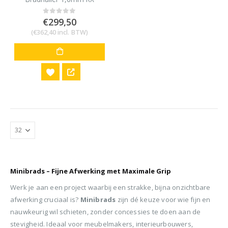
afwerkspijker
€
299,50
0
out of 5
(
€
362,40
incl. BTW)
Minibrads – Fijne Afwerking met Maximale Grip
Werk je aan een project waarbij een strakke, bijna onzichtbare
afwerking cruciaal is?
Minibrads
zijn dé keuze voor wie fijn en
nauwkeurig wil schieten, zonder concessies te doen aan de
stevigheid. Ideaal voor meubelmakers, interieurbouwers,