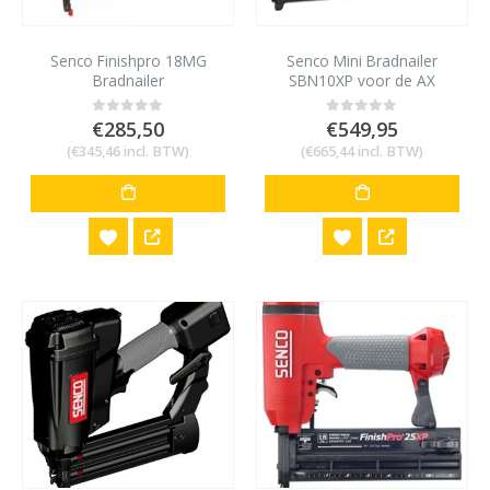
Senco Finishpro 18MG
Senco Mini Bradnailer
Bradnailer
SBN10XP voor de AX
minibrad 12 tot 25 mm
€
285,50
€
549,95
0
out of 5
0
out of 5
(
€
345,46
incl. BTW)
(
€
665,44
incl. BTW)