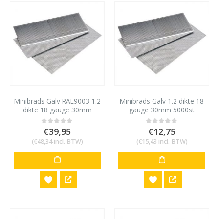
Minibrads Galv RAL9003 1.2
Minibrads Galv 1.2 dikte 18
dikte 18 gauge 30mm
gauge 30mm 5000st
5000st
€
39,95
€
12,75
0
out of 5
0
out of 5
(
€
48,34
incl. BTW)
(
€
15,43
incl. BTW)