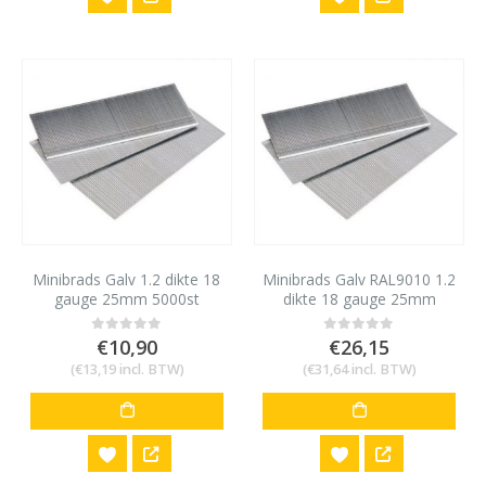
Minibrads Galv 1.2 dikte 18
Minibrads Galv RAL9010 1.2
gauge 25mm 5000st
dikte 18 gauge 25mm
5000st
€
10,90
€
26,15
0
out of 5
0
out of 5
(
€
13,19
incl. BTW)
(
€
31,64
incl. BTW)