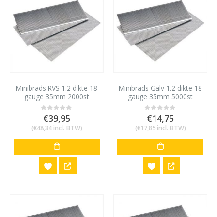
Minibrads RVS 1.2 dikte 18
Minibrads Galv 1.2 dikte 18
gauge 35mm 2000st
gauge 35mm 5000st
€
39,95
€
14,75
0
out of 5
0
out of 5
(
€
48,34
incl. BTW)
(
€
17,85
incl. BTW)