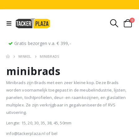
0
Gratis bezorgen v.a. € 399,-
WINKEL
MINIBRADS
minibrads
Minibrads zijn Brads met een zeer kleine kop. Deze Brads
worden voornamelijk toegepast in de meubelindustrie, lijsten,
panelen, tochtprofielen, deur- en raamkozijnen, en glaslatten
Stripnagels rondkop 4.2x160mm blank 21° 1250 stuks
Senco PAL70 Coilnailer 45-65mm Dual
multiplex. Ze zijn verkrijgbaar in gegalvaniseerde of RVS
uitvoering.
0
out of 5
0
out of 5
0
ou
€
116,75
€
11
€
680,00
Lengte: 15, 20, 30, 35, 38, 45, 50mm
Oorspronkelijke
Huidige
€
599,50
(
incl.
(
€
141,27
€
141
prijs
prijs
info@tackerplaza.nl of bel
BTW)
BTW)
(
incl.
€
725,40
was:
is: