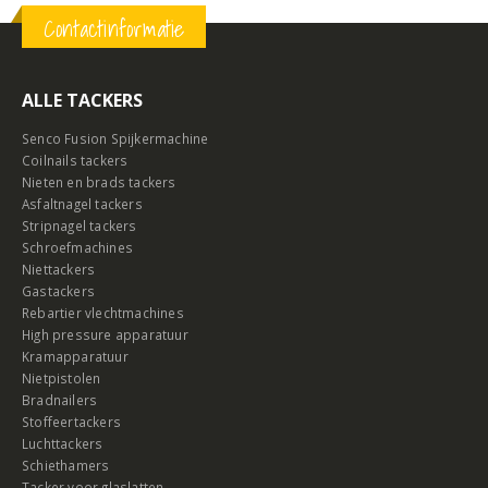
Contactinformatie
ALLE TACKERS
Senco Fusion Spijkermachine
Coilnails tackers
Nieten en brads tackers
Asfaltnagel tackers
Stripnagel tackers
Schroefmachines
Niettackers
Gastackers
Rebartier vlechtmachines
High pressure apparatuur
Kramapparatuur
Nietpistolen
Bradnailers
Stoffeertackers
Luchttackers
Schiethamers
Tacker voor glaslatten