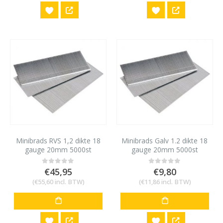
Minibrads RVS 1,2 dikte 18
Minibrads Galv 1.2 dikte 18
gauge 20mm 5000st
gauge 20mm 5000st
€
45,95
€
9,80
0
out of 5
0
out of 5
(
€
55,60
incl. BTW)
(
€
11,86
incl. BTW)