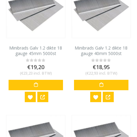
Minibrads Galv 1.2 dikte 18
Minibrads Galv 1.2 dikte 18
gauge 45mm 5000st
gauge 40mm 5000st
€
19,20
€
18,95
0
out of 5
0
out of 5
(
€
23,23
incl. BTW)
(
€
22,93
incl. BTW)