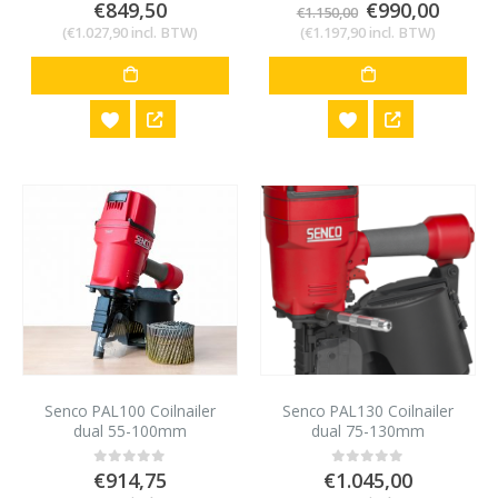
Oorspronkeli
Huidi
€
849,50
€
990,00
0
out of 5
0
out of 5
€
1.150,00
prijs
prijs
(
€
1.027,90
incl. BTW)
(
€
1.197,90
incl. BTW)
was:
is:
€1.150,00.
€990,0
Senco PAL100 Coilnailer
Senco PAL130 Coilnailer
dual 55-100mm
dual 75-130mm
€
914,75
€
1.045,00
0
out of 5
0
out of 5