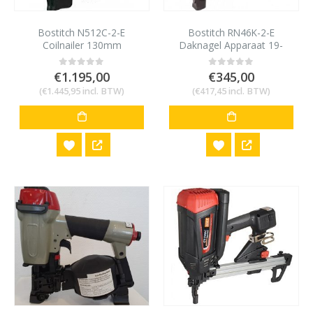
Bostitch N512C-2-E
Bostitch RN46K-2-E
Coilnailer 130mm
Daknagel Apparaat 19-
45mm
€
1.195,00
€
345,00
0
out of 5
0
out of 5
(
€
1.445,95
incl. BTW)
(
€
417,45
incl. BTW)