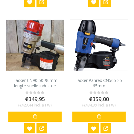
Tacker CN90 50-90mm
Tacker Panrex CN565 25-
lengte snelle industrie
65mm
tacker
€
349,95
€
359,00
0
out of 5
0
out of 5
(
€
423,44
incl. BTW)
(
€
434,39
incl. BTW)