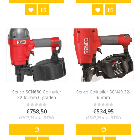
Senco SCN650 Coilnailer
Senco Coilnailer SCN49 32-
32-65mm 0 graden
65mm
€
758,50
€
534,95
0
out of 5
0
out of 5
(
€
917,79
incl. BTW)
(
€
647,29
incl. BTW)