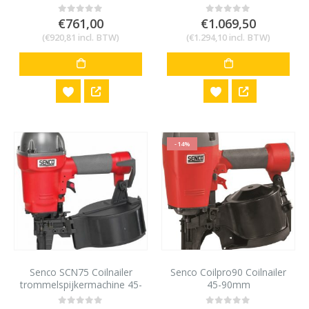
90mm
€
761,00
€
1.069,50
0
out of 5
0
out of 5
(
€
920,81
incl. BTW)
(
€
1.294,10
incl. BTW)
-14%
Senco SCN75 Coilnailer
Senco Coilpro90 Coilnailer
trommelspijkermachine 45-
45-90mm
75mm