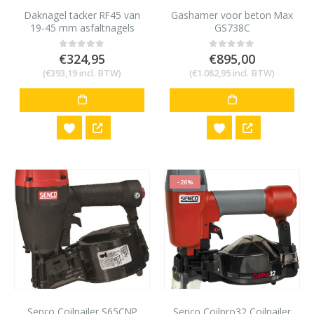
Daknagel tacker RF45 van
Gashamer voor beton Max
19-45 mm asfaltnagels
GS738C
€
324,95
€
895,00
0
out of 5
0
out of 5
(
€
393,19
incl. BTW)
(
€
1.082,95
incl. BTW)
-26%
Senco Coilnailer S65CNP
Senco Coilpro32 Coilnailer