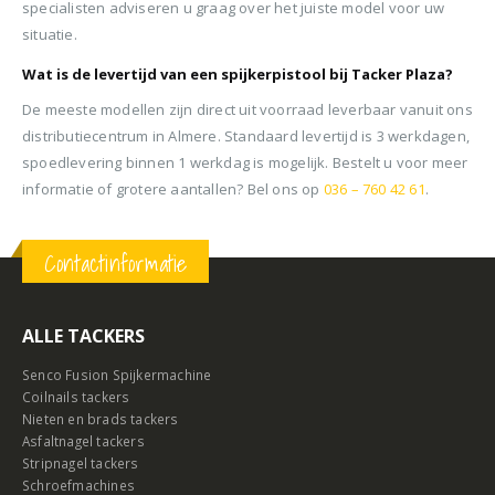
specialisten adviseren u graag over het juiste model voor uw
situatie.
Wat is de levertijd van een spijkerpistool bij Tacker Plaza?
De meeste modellen zijn direct uit voorraad leverbaar vanuit ons
distributiecentrum in Almere. Standaard levertijd is 3 werkdagen,
spoedlevering binnen 1 werkdag is mogelijk. Bestelt u voor meer
informatie of grotere aantallen? Bel ons op
036 – 760 42 61
.
Contactinformatie
ALLE TACKERS
Senco Fusion Spijkermachine
Coilnails tackers
Nieten en brads tackers
Asfaltnagel tackers
Stripnagel tackers
Schroefmachines