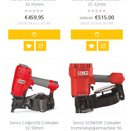
32-65mm
25-32mm
Oorspronkelij
Huidig
€
459,95
€
515,00
0
out of 5
0
out of 5
€
695,00
prijs
prijs
(
€
556,54
incl. BTW)
(
€
623,15
incl. BTW)
was:
is:
€695,00.
€515,0
Senco Coilpro50 Coilnailer
Senco SCN65XP Coilnailer
32-50mm
trommelspijkermachine 50-