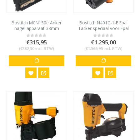
Bostitch MCN150e Anker
Bostitch N401C-1-E Epal
nagel apparaat 38mm
Tacker speciaal voor Epal
nagels 2,8-3,8mm lengte
100mm
€
315,95
€
1.295,00
0
out of 5
0
out of 5
(
€
382,30
incl. BTW)
(
€
1.566,95
incl. BTW)