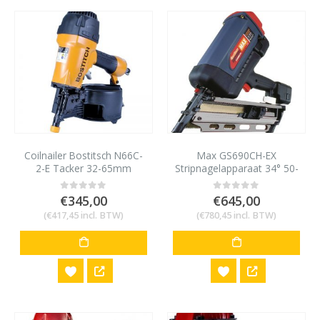
Coilnailer Bostitsch N66C-
Max GS690CH-EX
2-E Tacker 32-65mm
Stripnagelapparaat 34° 50-
90mm op gas
€
345,00
€
645,00
0
out of 5
0
out of 5
(
€
417,45
incl. BTW)
(
€
780,45
incl. BTW)