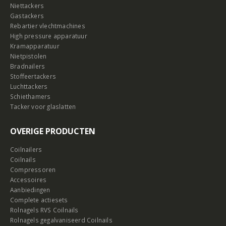
Niettackers
Gastackers
Rebartier vlechtmachines
High pressure apparatuur
Kramapparatuur
Nietpistolen
Bradnailers
Stoffeertackers
Luchttackers
Schiethamers
Tacker voor glaslatten
OVERIGE PRODUCTEN
Coilnailers
Coilnails
Compressoren
Accessoires
Aanbiedingen
Complete actiesets
Rolnagels RVS Coilnails
Rolnagels gegalvaniseerd Coilnails