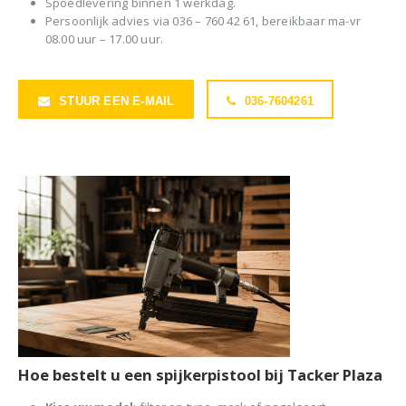
Spoedlevering binnen 1 werkdag.
Persoonlijk advies via 036 – 760 42 61, bereikbaar ma-vr
08.00 uur – 17.00 uur.
STUUR EEN E-MAIL
036-7604261
Hoe bestelt u een spijkerpistool bij Tacker Plaza