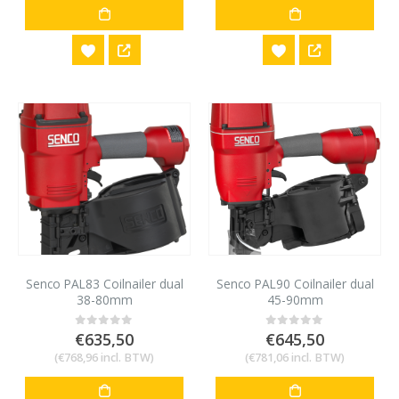
€680,00.
€565,00.
€680,00.
€599,5
Senco PAL83 Coilnailer dual
Senco PAL90 Coilnailer dual
38-80mm
45-90mm
€
635,50
€
645,50
0
out of 5
0
out of 5
(
€
768,96
incl. BTW)
(
€
781,06
incl. BTW)