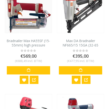
Bradnailer Max HA55SF (15-
Max DA Bradnailer
55mm) high pressure
NF665/15 15GA (32-65
mm)
€
569,00
€
395,00
0
out of 5
0
out of 5
(
€
688,49
incl. BTW)
(
€
477,95
incl. BTW)