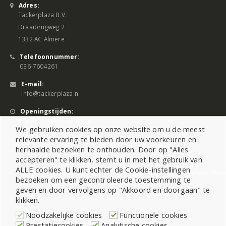
Adres:
Tackerplaza B.V.
Draaibrugweg 2
1332 AC Almere
Telefoonnummer:
036-7604261
E-mail:
info@tackerplaza.nl
Openingstijden:
Ma - Vrij 08:00 - 17:00 uur
We gebruiken cookies op onze website om u de meest
relevante ervaring te bieden door uw voorkeuren en
herhaalde bezoeken te onthouden. Door op "Alles
accepteren" te klikken, stemt u in met het gebruik van
ALLE cookies. U kunt echter de Cookie-instellingen
©2026 All Rights Reserved |
Sitemap
|
Cookiebeleid
|
Privacy Statement
|
Cook
bezoeken om een gecontroleerde toestemming te
geven en door vervolgens op "Akkoord en doorgaan" te
klikken.
Noodzakelijke cookies
Functionele cookies
Prestatiecookies
Analytische cookies