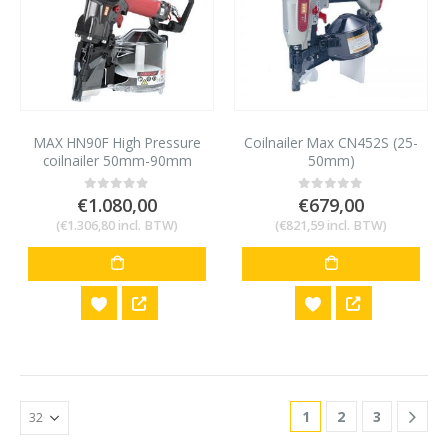
MAX HN90F High Pressure
Coilnailer Max CN452S (25-
coilnailer 50mm-90mm
50mm)
€
1.080,00
€
679,00
0
out of 5
0
out of 5
(
€
1.306,80
incl. BTW)
(
€
821,59
incl. BTW)
1
2
3