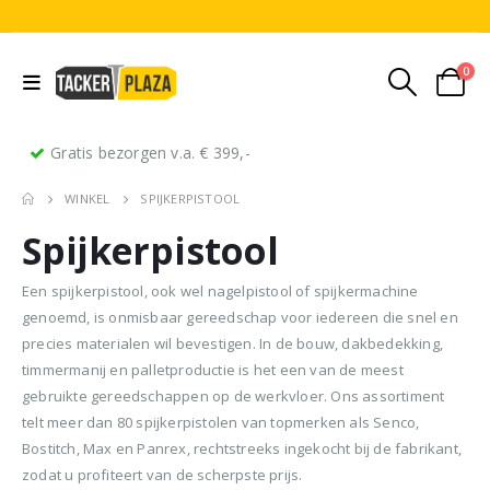
0
Gratis bezorgen v.a. € 399,-
WINKEL
SPIJKERPISTOOL
Spijkerpistool
Een spijkerpistool, ook wel nagelpistool of spijkermachine
genoemd, is onmisbaar gereedschap voor iedereen die snel en
precies materialen wil bevestigen. In de bouw, dakbedekking,
Stripnagels rondkop 4.2x160mm blank 21° 1250 stuks
Senco PAL70 Coilnailer 45-65mm Dual
timmermanij en palletproductie is het een van de meest
gebruikte gereedschappen op de werkvloer. Ons assortiment
0
out of 5
0
out of 5
0
ou
€
116,75
€
11
telt meer dan 80 spijkerpistolen van topmerken als Senco,
€
680,00
Oorspronkelijke
Huidige
€
599,50
Bostitch, Max en Panrex, rechtstreeks ingekocht bij de fabrikant,
(
incl.
(
€
141,27
€
141
prijs
prijs
BTW)
BTW)
(
incl.
€
725,40
zodat u profiteert van de scherpste prijs.
was:
is: