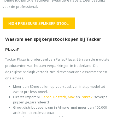
hogere luchtdruk en schieten zwaardere nagels. Zeer geschikt
voor de professional.
HIGH PRESSURE SPIJKERPISTOOL
Waarom een spijkerpistool kopen bij Tacker
Plaza?
Tacker Plaza is onderdeel van Pallet Plaza, één van de grootste
producenten van houten verpakkingen in Nederland. Die
dagelijkse praktijk vertaalt zich direct naar ons assortiment en
ons advies.
Meer dan 80 modellen op voorraad, van instapmodel tot
zwaar professioneel.
Directe import bij
Senco
,
Bostitch
,
Max
en
Panrex
, scherpe
prijzen gegarandeerd.
Groot distributiecentrum in Almere, met meer dan 100.000
artikelen direct leverbaar.