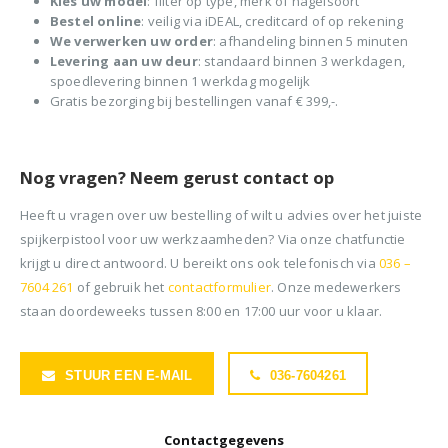
Kies uw model
: filter op type, merk of nagelsoort
Bestel online
: veilig via iDEAL, creditcard of op rekening
We verwerken uw order
: afhandeling binnen 5 minuten
Levering aan uw deur
: standaard binnen 3 werkdagen,
spoedlevering binnen 1 werkdag mogelijk
Gratis bezorging bij bestellingen vanaf € 399,-.
Nog vragen? Neem gerust contact op
Heeft u vragen over uw bestelling of wilt u advies over het juiste
spijkerpistool voor uw werkzaamheden? Via onze chatfunctie
krijgt u direct antwoord. U bereikt ons ook telefonisch via
036 –
7604 261
of gebruik het
contactformulier
. Onze medewerkers
staan doordeweeks tussen 8:00 en 17:00 uur voor u klaar.
STUUR EEN E-MAIL
036-7604261
Contactgegevens