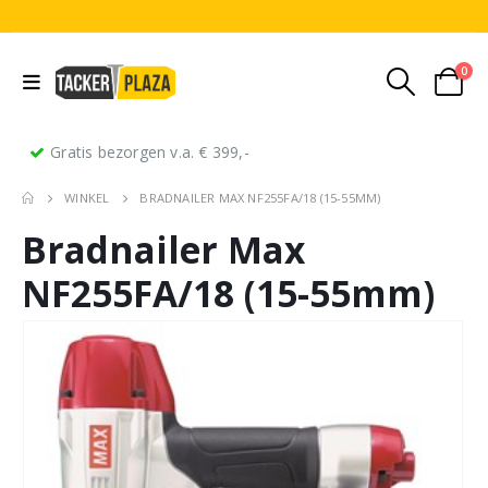
0
Gratis bezorgen v.a. € 399,-
WINKEL
BRADNAILER MAX NF255FA/18 (15-55MM)
Bradnailer Max
NF255FA/18 (15-55mm)