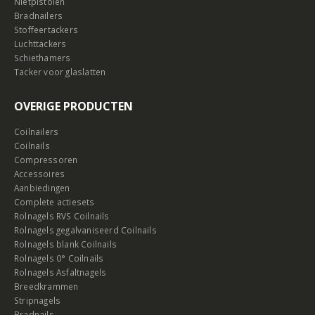
Nietpistolen
Bradnailers
Stoffeertackers
Luchttackers
Schiethamers
Tacker voor glaslatten
OVERIGE PRODUCTEN
Coilnailers
Coilnails
Compressoren
Accessoires
Aanbiedingen
Complete actiesets
Rolnagels RVS Coilnails
Rolnagels gegalvaniseerd Coilnails
Rolnagels blank Coilnails
Rolnagels 0° Coilnails
Rolnagels Asfaltnagels
Breedkrammen
Stripnagels
Bradnails