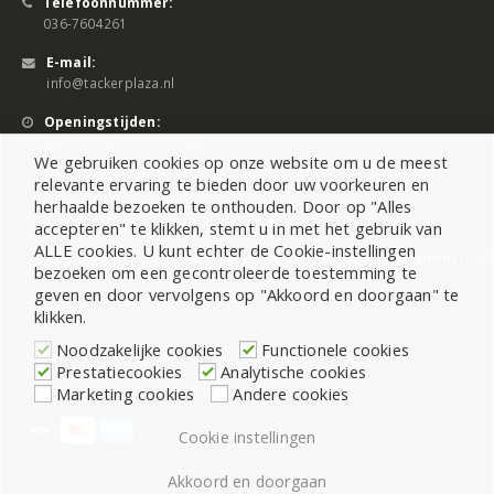
Telefoonnummer:
036-7604261
E-mail:
info@tackerplaza.nl
Openingstijden:
Ma - Vrij 08:00 - 17:00 uur
We gebruiken cookies op onze website om u de meest
relevante ervaring te bieden door uw voorkeuren en
herhaalde bezoeken te onthouden. Door op "Alles
accepteren" te klikken, stemt u in met het gebruik van
ALLE cookies. U kunt echter de Cookie-instellingen
©2026 All Rights Reserved |
Sitemap
|
Cookiebeleid
|
Privacy Statement
|
Cook
bezoeken om een gecontroleerde toestemming te
geven en door vervolgens op "Akkoord en doorgaan" te
klikken.
Noodzakelijke cookies
Functionele cookies
Prestatiecookies
Analytische cookies
Marketing cookies
Andere cookies
Cookie instellingen
Akkoord en doorgaan