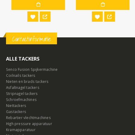
Contactinformatie
ALLE TACKERS
Senco Fusion Spijkermachine
Coilnails tackers
Nieten en brads tackers
Asfaltnagel tackers
Stripnagel tackers
Schroefmachines
Niettackers
Gastackers
Rebartier vlechtmachines
High pressure apparatuur
Kramapparatuur