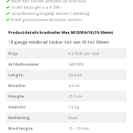
Meer dan 100.000 artikelen op voorraad
Gratis bezorgen v.a. € 399,-
Spoedlevering mogelijk binnen 1 werkdag
Enkel gerenommeerde tacker merken
Productdetails bradnailer Max NF255FA/18 (15-55mm)
1
8 gauge minibrad tacker tot van 15 tot 55mm
Prijs:
€ 279,95 per stuk
Artikelnummer:
0401009
Lengte:
24.4 cm
Breedte:
6.4 cm
Hoogte:
25.5 cm
Gewicht:
1.2 kg
Bediening:
Dual
Brad lengte:
15 – 55 mm