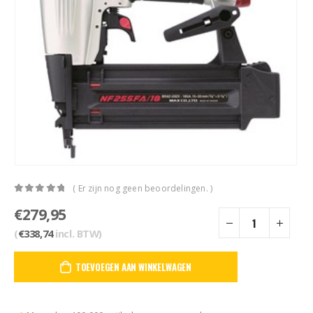
( Er zijn nog geen beoordelingen. )
0
out of 5
€
279,95
(
€
338,74
incl. BTW)
TOEVOEGEN AAN WINKELWAGEN