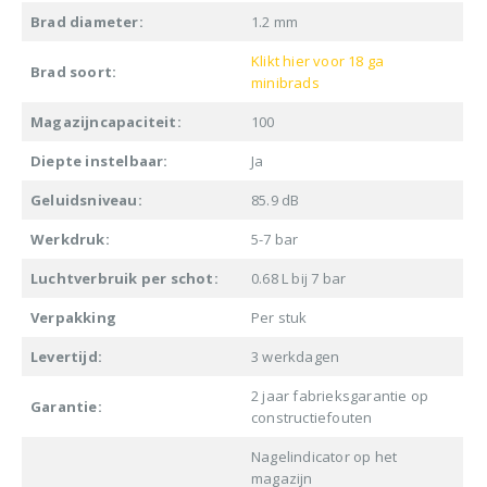
Brad diameter:
1.2 mm
Klikt hier voor 18 ga
Brad soort:
minibrads
Magazijncapaciteit:
100
Diepte instelbaar:
Ja
Geluidsniveau:
85.9 dB
Werkdruk:
5-7 bar
Luchtverbruik per schot:
0.68 L bij 7 bar
Verpakking
Per stuk
Levertijd:
3 werkdagen
2 jaar fabrieksgarantie op
Garantie:
constructiefouten
Nagelindicator op het
magazijn