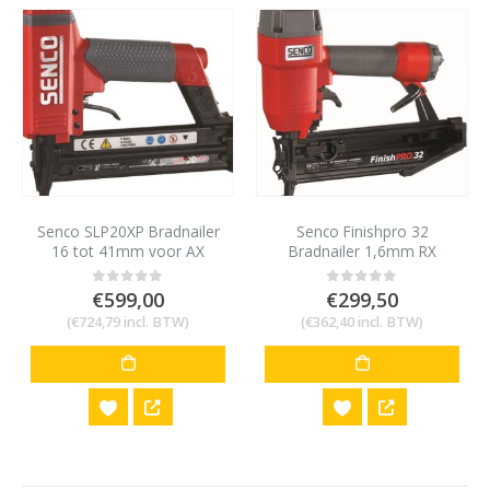
Senco SLP20XP Bradnailer
Senco Finishpro 32
16 tot 41mm voor AX
Bradnailer 1,6mm RX
minibrads 18 gauge
afwerkspijker
€
599,00
€
299,50
0
out of 5
0
out of 5
(
€
724,79
incl. BTW)
(
€
362,40
incl. BTW)