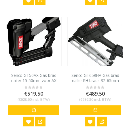
Senco GT50AX Gas brad
Senco GT65RHA Gas brad
nailer 15-50mm voor AX
nailer RH brads 32-65mm
minibrads 18 gauge
€
519,50
€
489,50
0
out of 5
0
out of 5
(
€
628,60
incl. BTW)
(
€
592,30
incl. BTW)