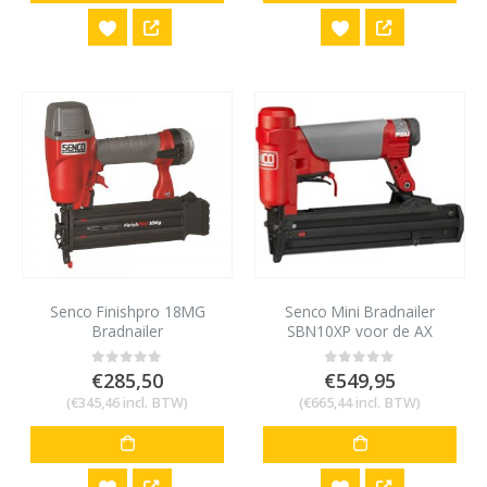
Senco Finishpro 18MG
Senco Mini Bradnailer
Bradnailer
SBN10XP voor de AX
minibrad 12 tot 25 mm
€
285,50
€
549,95
0
out of 5
0
out of 5
(
€
345,46
incl. BTW)
(
€
665,44
incl. BTW)