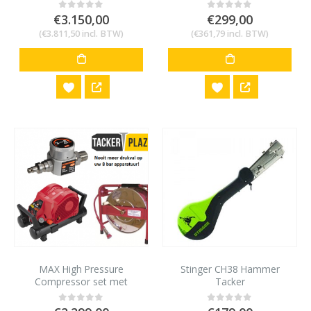
beton en staal 22-65mm
€
3.150,00
€
299,00
0
out of 5
0
out of 5
(
€
3.811,50
incl. BTW)
(
€
361,79
incl. BTW)
MAX High Pressure
Stinger CH38 Hammer
Compressor set met
Tacker
drukregelaar
0
out of 5
0
out of 5