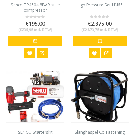
Senco TP4504 8BAR stille
High Pressure Set HN65
compressor
€
195,00
€
2.375,00
0
out of 5
0
out of 5
(
€
235,95
incl. BTW)
(
€
2.873,75
incl. BTW)
SENCO Starterskit
Slanghaspel Co-Fastening