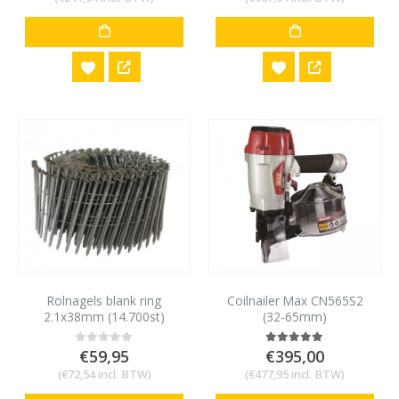
Rolnagels blank ring
Coilnailer Max CN565S2
2.1x38mm (14.700st)
(32-65mm)
€
59,95
€
395,00
0
out of 5
5.00
out of 5
(
€
72,54
incl. BTW)
(
€
477,95
incl. BTW)