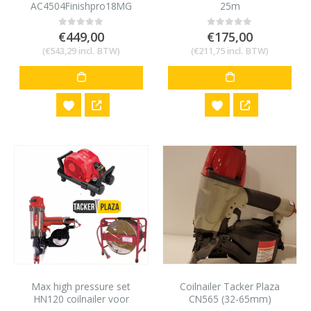
AC4504Finishpro18MG
25m
€
449,00
€
175,00
0
out of 5
0
out of 5
(
€
543,29
incl. BTW)
(
€
211,75
incl. BTW)
Max high pressure set
Coilnailer Tacker Plaza
HN120 coilnailer voor
CN565 (32-65mm)