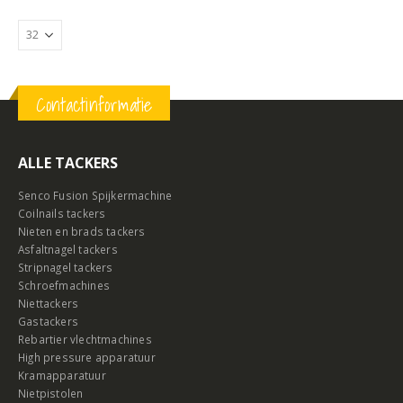
Contactinformatie
ALLE TACKERS
Senco Fusion Spijkermachine
Coilnails tackers
Nieten en brads tackers
Asfaltnagel tackers
Stripnagel tackers
Schroefmachines
Niettackers
Gastackers
Rebartier vlechtmachines
High pressure apparatuur
Kramapparatuur
Nietpistolen