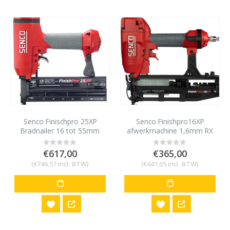
Senco Finischpro 25XP
Senco Finishpro16XP
Bradnailer 16 tot 55mm
afwerkmachine 1,6mm RX
voor AX/AY minibrads 18
32-65mm
gauge
€
617,00
€
365,00
0
out of 5
0
out of 5
(
€
746,57
incl. BTW)
(
€
441,65
incl. BTW)