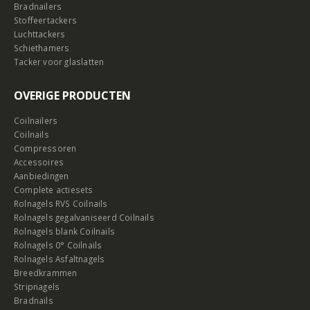
Bradnailers
Stoffeertackers
Luchttackers
Schiethamers
Tacker voor glaslatten
OVERIGE PRODUCTEN
Coilnailers
Coilnails
Compressoren
Accessoires
Aanbiedingen
Complete actiesets
Rolnagels RVS Coilnails
Rolnagels gegalvaniseerd Coilnails
Rolnagels blank Coilnails
Rolnagels 0° Coilnails
Rolnagels Asfaltnagels
Breedkrammen
Stripnagels
Bradnails