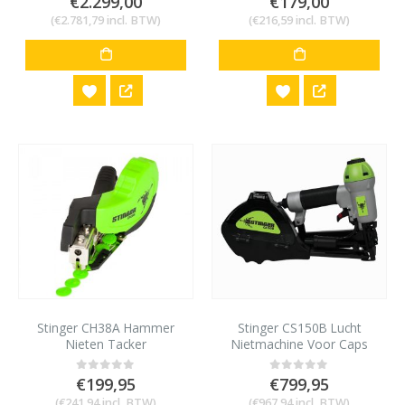
€
2.299,00
€
179,00
(
€
2.781,79
incl. BTW)
(
€
216,59
incl. BTW)
Stinger CH38A Hammer
Stinger CS150B Lucht
Nieten Tacker
Nietmachine Voor Caps
met nieten
€
199,95
€
799,95
0
out of 5
0
out of 5
(
€
241,94
incl. BTW)
(
€
967,94
incl. BTW)