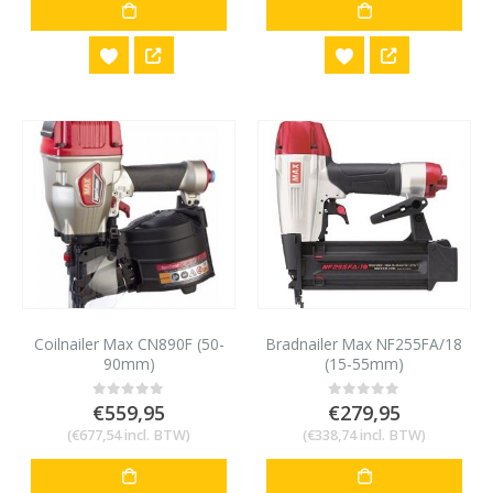
Coilnailer Max CN890F (50-
Bradnailer Max NF255FA/18
90mm)
(15-55mm)
€
559,95
€
279,95
0
out of 5
0
out of 5
(
€
677,54
incl. BTW)
(
€
338,74
incl. BTW)