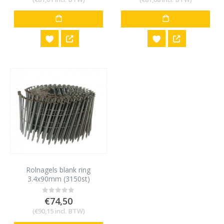
Rolnagels blank ring
3.4x90mm (3150st)
€
74,50
0
out of 5
(
€
90,15
incl. BTW)