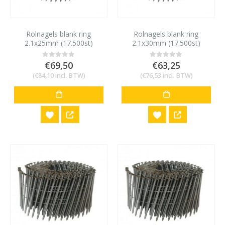
Rolnagels blank ring
Rolnagels blank ring
2.1x25mm (17.500st)
2.1x30mm (17.500st)
€
69,50
€
63,25
0
out of 5
0
out of 5
(
€
84,10
incl. BTW)
(
€
76,53
incl. BTW)