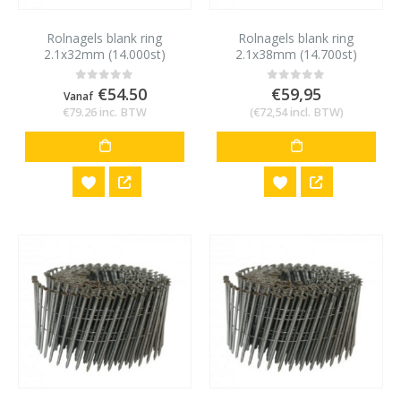
Rolnagels blank ring
Rolnagels blank ring
2.1x32mm (14.000st)
2.1x38mm (14.700st)
€
54.50
€
59,95
0
out of 5
0
out of 5
Vanaf
€
79.26
inc. BTW
(
€
72,54
incl. BTW)