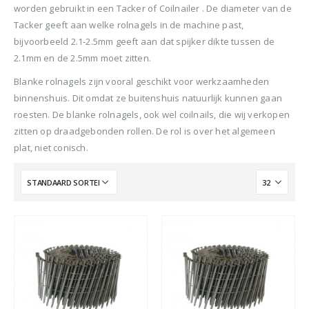
BTW)
worden gebruikt in een Tacker of Coilnailer . De diameter van de
€680,00.
€599,50.
Stinger Caps 22mm Nieten met Caps voor de CS150B 2000 stuks
Tacker geeft aan welke rolnagels in de machine past,
Senco PAL57F Coilnailer 25-57mm
bijvoorbeeld 2.1-2.5mm geeft aan dat spijker dikte tussen de
0
out of 5
0
ou
€
88,35
€
88
2.1mm en de 2.5mm moet zitten.
0
out of 5
€
680,00
(
incl.
(
€
106,90
€
106
Oorspronkelijke
Huidige
€
565,00
Blanke rolnagels zijn vooral geschikt voor werkzaamheden
BTW)
BTW)
prijs
prijs
binnenshuis. Dit omdat ze buitenshuis natuurlijk kunnen gaan
(
incl.
€
683,65
was:
is:
Rolnagels RVS 2.5x65mm (1200st) plastic gebonden
BTW)
roesten. De blanke rolnagels, ook wel coilnails, die wij verkopen
€680,00.
€565,00.
zitten op draadgebonden rollen. De rol is over het algemeen
Senco Coilpro90 Coilnailer 45-90mm
0
out of 5
0
ou
€
79,95
€
79
plat, niet conisch.
(
incl.
(
€
96,74
€
96,
0
out of 5
€
1.150,00
BTW)
BTW)
Oorspronkelijke
Huidige
€
990,00
prijs
prijs
(
incl.
€
1.197,90
was:
is:
BTW)
€1.150,00.
€990,00.