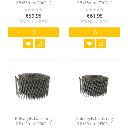
2.5x55mm (9000st)
2.5x65mm (7200st)
€
59,95
€
61,95
0
out of 5
0
out of 5
(
€
72,54
incl. BTW)
(
€
74,96
incl. BTW)
Rolnagels blank ring
Rolnagels blank ring
2.8x40mm (9000st)
2.8x65mm (4500st)