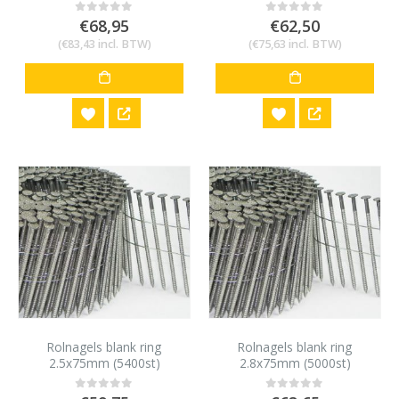
€
68,95
€
62,50
0
out of 5
0
out of 5
(
€
83,43
incl. BTW)
(
€
75,63
incl. BTW)
Rolnagels blank ring
Rolnagels blank ring
2.5x75mm (5400st)
2.8x75mm (5000st)
0
out of 5
0
out of 5