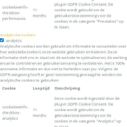
plug-in GDPR Cookie Consent. De
cookielawinfo-
11
cookie wordt gebruikt om de
checkbox-
months
gebruikerstoestemming voor de
performance
cookies in de categorie "Prestaties" op
te slaan.
Analytische cookies
analytics
Analytische cookies worden gebruikt om informatie te verzamelen over
hoe websitebezoekers onze website gebruiken en beleven. Deze
informatie stelt ons in staat om de website te optimaliseren, de werking
ervan te controleren en gebruikerservaring te verbeteren. Het is 100%
anonieme informatie en dus niet te herleiden naar jou. Volgens de
GDPR-wetgeving hoeft er geen toestemming gevraagd te worden om
analytische cookies te gebruiken.
Cookie
Looptijd
Omschrijving
Deze cookie wordt ingesteld door de
plug-in GDPR Cookie Consent. De
cookielawinfo-
11
cookie wordt gebruikt om de
checkbox-
months
gebruikerstoestemming voor de
analytics
cookies in de categorie "Analytics" op
te slaan.