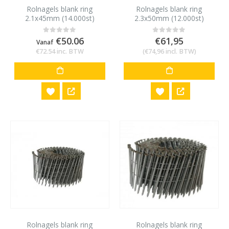
Rolnagels blank ring
Rolnagels blank ring
2.1x45mm (14.000st)
2.3x50mm (12.000st)
€
50.06
€
61,95
0
out of 5
0
out of 5
Vanaf
€
72.54
inc. BTW
(
€
74,96
incl. BTW)
Rolnagels blank ring
Rolnagels blank ring