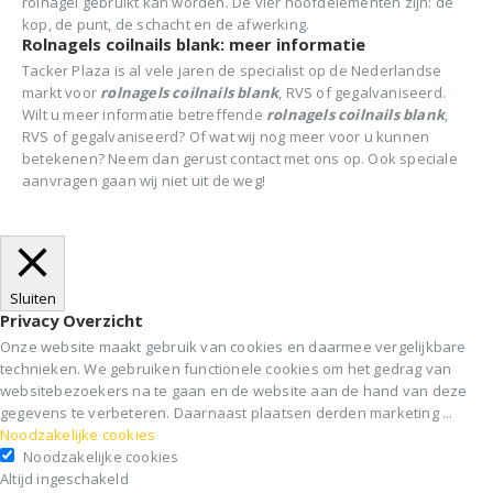
rolnagel gebruikt kan worden. De vier hoofdelementen zijn: de
kop, de punt, de schacht en de afwerking.
Rolnagels coilnails blank: meer informatie
Tacker Plaza is al vele jaren de specialist op de Nederlandse
markt voor
rolnagels coilnails blank
, RVS of gegalvaniseerd.
Wilt u meer informatie betreffende
r
olnagels coilnails blank
,
RVS of gegalvaniseerd? Of wat wij nog meer voor u kunnen
betekenen? Neem dan gerust contact met ons op. Ook speciale
aanvragen gaan wij niet uit de weg!
Sluiten
Privacy Overzicht
Onze website maakt gebruik van cookies en daarmee vergelijkbare
technieken. We gebruiken functionele cookies om het gedrag van
websitebezoekers na te gaan en de website aan de hand van deze
gegevens te verbeteren. Daarnaast plaatsen derden marketing
...
Noodzakelijke cookies
Noodzakelijke cookies
Altijd ingeschakeld