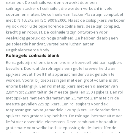
exterieur. De coilnails worden verwerkt door een
coilnagelstacker of coilnailer, die worden verkocht in vele
soorten en maten. De coilnails van Tacker Plaza zijn comptabel
met DIN 1052/2 en ISO 9001/2000. Naast de coilspijkers verkopen
wij ook voor u de bijbehorende coilnailers, deze zijn compact,
krachtig en robuust. De coilnailers zijn ontworpen voor
veelvuldig gebruik op hoge snelheid. Ze hebben daarbij een
geïsoleerde handvat, verstelbare luchtinlaat en
uitgebalanceerde body.
Rolnagels coilnails blank
Rolnagels zijn rollen die een enorme hoeveelheid aan spijkers
bevallen. Doordat de rolnagels een grote hoeveelheid aan
spijkers bevat, hoeft het apparaat minder vaak geladen te
worden. Vooral bij toepassingen met een groot volume is dit
enorm belangrijk. Een rol met spijkers met een diameter van
2,0mm tot 2,2mm telt in de meeste gevallen 350 spijkers. Een rol
met spijkers met een diameter van 2,5mm tot 3,1mm telt in de
meeste gevallen 225 spijkers. Een rol spijkers voor dak
toepassingen bevat gemiddeld 120 spijkers. Dit doordat deze
spijkers een grotere kop hebben. De rolnagel bestaat uit maar
liefst vier essentiële elementen. Deze combinatie bepaalt in
grote mate voor welke hechttoepassing de desbetreffende