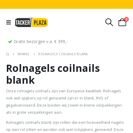
0
Gratis bezorgen v.a. € 399,-
WINKEL
ROLNAGELS COILNAILS BLANK
Rolnagels coilnails
blank
Onze rolnagels coilnails zijn van Europese kwaliteit. Rolnagels
ook wel spijkers op rol genaamd zijn er in blank, RVS of
Stripnagels rondkop 4.2x160mm blank 21° 1250 stuks
Senco PAL70 Coilnailer 45-65mm Dual
gegalvaniseerd. Deze bieden wij zowel in kleine verpakkingen
als in grote verpakkingen aan.
0
out of 5
0
out of 5
0
ou
€
116,75
€
11
€
680,00
Oorspronkelijke
Huidige
€
599,50
Rolnagels coilnails blank zijn rollen die een hoeveelheid nagels
(
incl.
(
€
141,27
€
141
prijs
prijs
BTW)
BTW)
(
incl.
€
725,40
op een rol zitten en worden ook wel rolspijkers genoemd. Deze
was:
is: