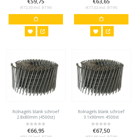
€
59,75
€
63,65
(
€
72,30
incl. BTW)
(
€
77,02
incl. BTW)
Rolnagels blank schroef
Rolnagels blank schroef
2.8x80mm (4500st)
3.1x90mm 4500st
€
66,95
€
67,50
0
out of 5
0
out of 5
(
€
81,01
incl. BTW)
(
€
81,68
incl. BTW)