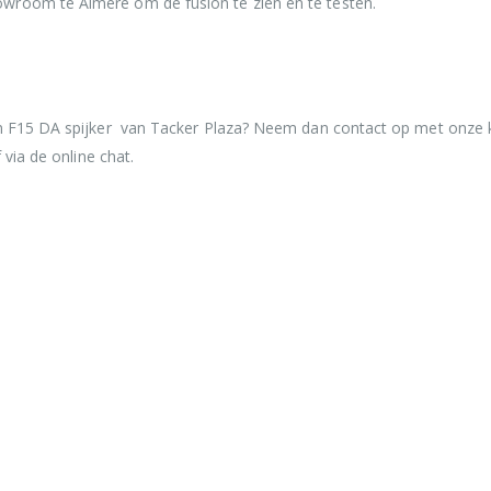
wroom te Almere om de fusion te zien en te testen.
on F15 DA spijker van Tacker Plaza? Neem dan contact op met onze k
 via de online chat.