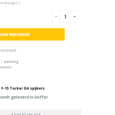
ordelingen. )
N AAN WINKELWAGEN
 voorraad
n 1 werkdag
 merken
 F-15 Tacker DA spijkers
 wordt geleverd in koffer
€ 634,95 per stuk