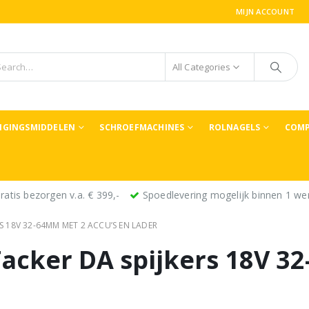
MIJN ACCOUNT
All Categories
TIGINGSMIDDELEN
SCHROEFMACHINES
ROLNAGELS
COMP
ratis bezorgen v.a. € 399,-
Spoedlevering mogelijk binnen 1 we
S 18V 32-64MM MET 2 ACCU’S EN LADER
Tacker DA spijkers 18V 3