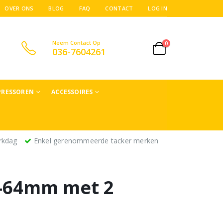
OVER ONS
BLOG
FAQ
CONTACT
LOG IN
Neem Contact Op
0
036-7604261
RESSOREN
ACCESSOIRES
rkdag
Enkel gerenommeerde tacker merken
2-64mm met 2