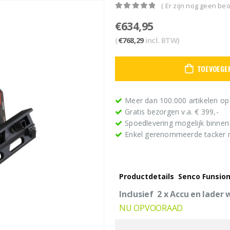
( Er zijn nog geen beo
0
out of 5
€
634,95
(
€
768,29
incl. BTW)
TOEVOEGE
Meer dan 100.000 artikelen op
Gratis bezorgen v.a. € 399,-
Spoedlevering mogelijk binne
Enkel gerenommeerde tacker
Productdetails Senco Funsion
Inclusief 2 x Accu en lader
NU OPVOORAAD