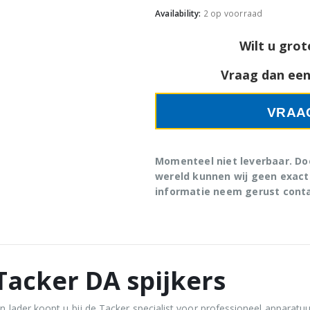
Availability:
2 op voorraad
Wilt u grot
Vraag dan een 
VRAA
Momenteel niet leverbaar. Doo
wereld kunnen wij geen exact
informatie neem gerust conta
Tacker DA spijkers
 lader koopt u bij de Tacker specialist voor professioneel apparat