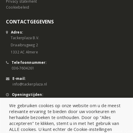
Privacy statement
Cookiebeleid
CONTACTGEGEVENS
Adres:
Tackerplaza B.V.
Draaibrugweg 2
1332 AC Almere
Telefoonnummer:
036-7604261
E-mail:
info@tackerplaza.nl
Openingstijden:
Ma - Vrij 08:00 - 17:00 uur
We gebruiken cookies op onze website om u de meest
relevante ervaring te bieden door uw voorkeuren en
herhaalde bezoeken te onthouden. Door op "Alles
accepteren" te klikken, stemt u in met het gebruik van
ALLE cookies. U kunt echter de Cookie-instellingen
©2026 All Rights Reserved |
Sitemap
|
Cookiebeleid
|
Privacy Statement
|
Cook