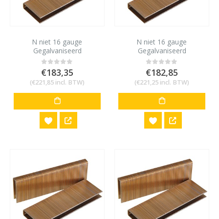
N niet 16 gauge
N niet 16 gauge
Gegalvaniseerd
Gegalvaniseerd
10,6x19mm 20.000 stuks
10,6x22mm 20.000 stuks
€
183,35
€
182,85
0
out of 5
0
out of 5
(
€
221,85
incl. BTW)
(
€
221,25
incl. BTW)