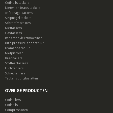
Coilnails tackers
Nieten en brads tackers
Asfaltnagel tackers
Stripnagel tackers
Schroefmachines
Niettackers
Gastackers
Rebartier vlechtmachines
High pressure apparatuur
Kramapparatuur
Nietpistolen
Bradnailers
Stoffeertackers
Luchttackers
Schiethamers
Tacker voor glaslatten
OVERIGE PRODUCTEN
Coilnailers
Coilnails
Compressoren