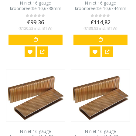
N niet 16 gauge
N niet 16 gauge
kroonbreedte 10,6x38mm
kroonbreedte 10,6x44mm
10,000 stuks
10,000 stuks
€
99,36
€
114,82
0
out of 5
0
out of 5
(
€
120,23
incl. BTW)
(
€
138,93
incl. BTW)
N niet 16 gauge
N niet 16 gauge