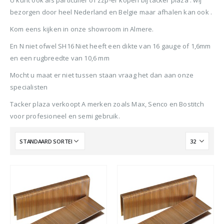
U kunt ook als particulier of zzp-er kopen bij tacker plaza . wij
BTW)
€680,00.
€599,50.
bezorgen door heel Nederland en Belgie maar afhalen kan ook .
Stinger Caps 22mm Nieten met Caps voor de CS150B 2000 stuks
Senco PAL57F Coilnailer 25-57mm
Kom eens kijken in onze showroom in Almere.
0
out of 5
0
ou
€
88,35
€
88
En N niet ofwel SH16 Niet heeft een dikte van 16 gauge of 1,6mm
0
out of 5
€
680,00
(
incl.
(
€
106,90
€
106
Oorspronkelijke
Huidige
€
565,00
en een rugbreedte van 10,6 mm
BTW)
BTW)
prijs
prijs
(
incl.
€
683,65
Mocht u maat er niet tussen staan vraag het dan aan onze
was:
is:
Rolnagels RVS 2.5x65mm (1200st) plastic gebonden
BTW)
specialisten
€680,00.
€565,00.
Senco Coilpro90 Coilnailer 45-90mm
Tacker plaza verkoopt A merken zoals Max, Senco en Bostitch
0
out of 5
0
ou
€
79,95
€
79
voor profesioneel en semi gebruik.
(
incl.
(
€
96,74
€
96,
0
out of 5
€
1.150,00
BTW)
BTW)
Oorspronkelijke
Huidige
€
990,00
prijs
prijs
(
incl.
€
1.197,90
was:
is:
BTW)
€1.150,00.
€990,00.