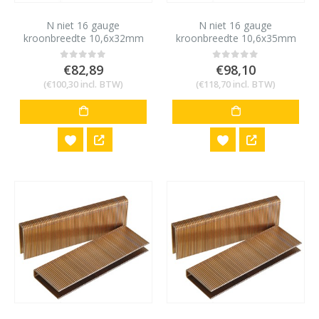
N niet 16 gauge
N niet 16 gauge
kroonbreedte 10,6x32mm
kroonbreedte 10,6x35mm
10,000 stuks
10,000 stuks
€
82,89
€
98,10
0
out of 5
0
out of 5
(
€
100,30
incl. BTW)
(
€
118,70
incl. BTW)