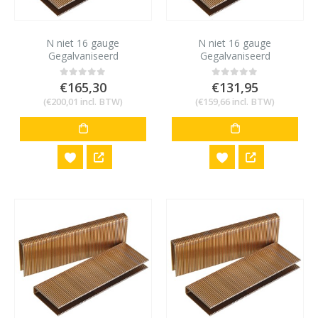
N niet 16 gauge
N niet 16 gauge
Gegalvaniseerd
Gegalvaniseerd
10,6x25mm 20.000 stuks
10,6x28mm 10.000 stuks
€
165,30
€
131,95
0
out of 5
0
out of 5
(
€
200,01
incl. BTW)
(
€
159,66
incl. BTW)