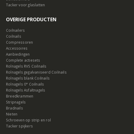
Tacker voor glaslatten
OVERIGE PRODUCTEN
Coilnailers
Coilnails
Compressoren
Accessoires
Aanbiedingen
Complete actiesets
Rolnagels RVS Coilnails
Rolnagels gegalvaniseerd Coilnails
Rolnagels blank Coilnails
Rolnagels 0° Coilnails
Rolnagels Asfaltnagels
Breedkrammen
Stripnagels
Bradnails
Nieten
Schroeven op strip en rol
Tacker spijkers