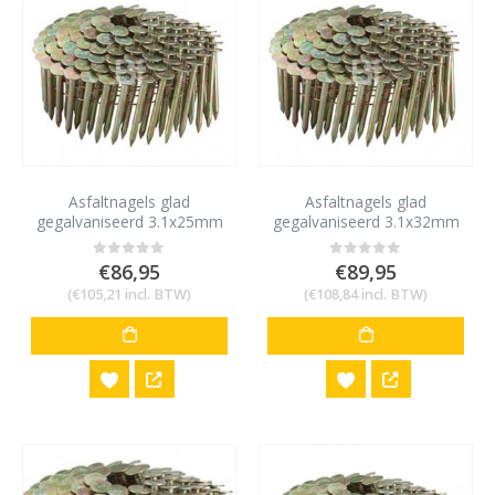
Asfaltnagels glad
Asfaltnagels glad
gegalvaniseerd 3.1x25mm
gegalvaniseerd 3.1x32mm
(7200st)
(7200st)
€
86,95
€
89,95
0
out of 5
0
out of 5
(
€
105,21
incl. BTW)
(
€
108,84
incl. BTW)