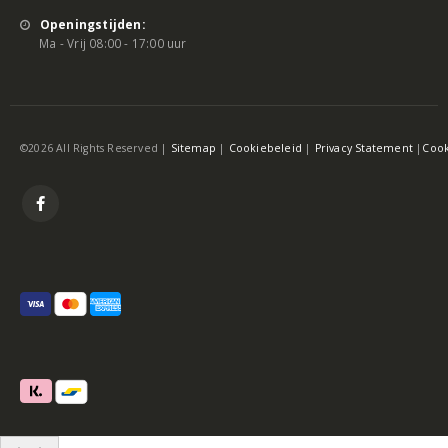
Openingstijden:
Ma - Vrij 08:00 - 17:00 uur
©2026 All Rights Reserved |
Sitemap
|
Cookiebeleid
|
Privacy Statement
|
Cook