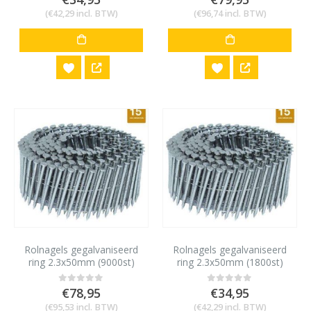
(
€
42,29
incl. BTW)
(
€
96,74
incl. BTW)
Rolnagels gegalvaniseerd
Rolnagels gegalvaniseerd
ring 2.3x50mm (9000st)
ring 2.3x50mm (1800st)
€
78,95
€
34,95
0
out of 5
0
out of 5
(
€
95,53
incl. BTW)
(
€
42,29
incl. BTW)