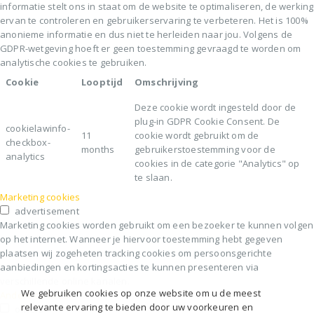
informatie stelt ons in staat om de website te optimaliseren, de werking
ervan te controleren en gebruikerservaring te verbeteren. Het is 100%
anonieme informatie en dus niet te herleiden naar jou. Volgens de
GDPR-wetgeving hoeft er geen toestemming gevraagd te worden om
analytische cookies te gebruiken.
Cookie
Looptijd
Omschrijving
Deze cookie wordt ingesteld door de
plug-in GDPR Cookie Consent. De
cookielawinfo-
11
cookie wordt gebruikt om de
checkbox-
months
gebruikerstoestemming voor de
analytics
cookies in de categorie "Analytics" op
te slaan.
Marketing cookies
advertisement
Marketing cookies worden gebruikt om een bezoeker te kunnen volgen
op het internet. Wanneer je hiervoor toestemming hebt gegeven
plaatsen wij zogeheten tracking cookies om persoonsgerichte
aanbiedingen en kortingsacties te kunnen presenteren via
verschillende online kanalen.
We gebruiken cookies op onze website om u de meest
Andere cookies
relevante ervaring te bieden door uw voorkeuren en
others