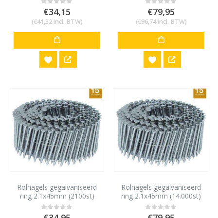
€
34,15
€
79,95
0
out of 5
0
out of 5
(
€
41,32
incl. BTW)
(
€
96,74
incl. BTW)
Rolnagels gegalvaniseerd
Rolnagels gegalvaniseerd
ring 2.1x45mm (2100st)
ring 2.1x45mm (14.000st)
€
34,95
€
79,95
0
out of 5
0
out of 5