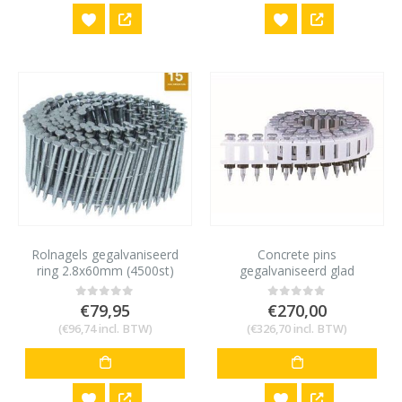
Rolnagels gegalvaniseerd
Concrete pins
ring 2.8x60mm (4500st)
gegalvaniseerd glad
15×2,5mm (2000st)
€
79,95
€
270,00
0
out of 5
0
out of 5
(
€
96,74
incl. BTW)
(
€
326,70
incl. BTW)