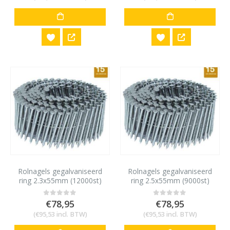
Rolnagels gegalvaniseerd
Rolnagels gegalvaniseerd
ring 2.3x55mm (12000st)
ring 2.5x55mm (9000st)
€
78,95
€
78,95
0
out of 5
0
out of 5
(
€
95,53
incl. BTW)
(
€
95,53
incl. BTW)