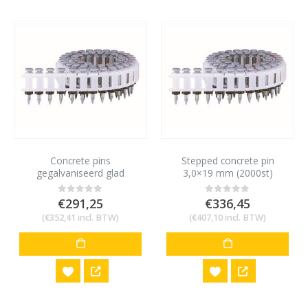
Concrete pins
Stepped concrete pin
gegalvaniseerd glad
3,0×19 mm (2000st)
25×2,5mm (2000st)
€
291,25
€
336,45
0
out of 5
0
out of 5
(
€
352,41
incl. BTW)
(
€
407,10
incl. BTW)