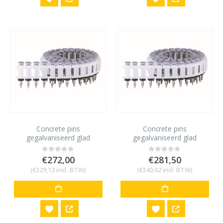
Concrete pins
Concrete pins
gegalvaniseerd glad
gegalvaniseerd glad
19×2,5mm (2000st)
22×2,5mm (2000st)
€
272,00
€
281,50
0
out of 5
0
out of 5
(
€
329,12
incl. BTW)
(
€
340,62
incl. BTW)