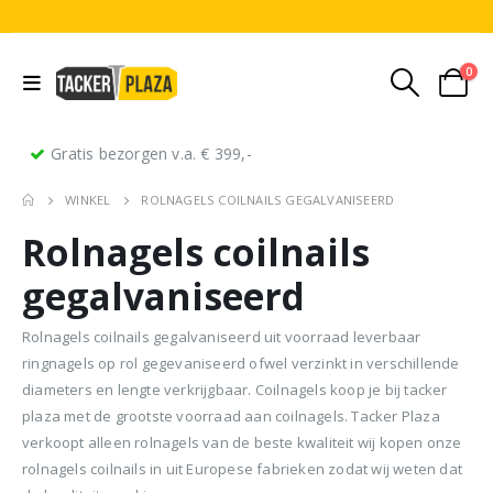
0
Gratis bezorgen v.a. € 399,-
WINKEL
ROLNAGELS COILNAILS GEGALVANISEERD
Rolnagels coilnails
gegalvaniseerd
Rolnagels coilnails gegalvaniseerd uit voorraad leverbaar
ringnagels op rol gegevaniseerd ofwel verzinkt in verschillende
Stripnagels rondkop 4.2x160mm blank 21° 1250 stuks
Senco PAL70 Coilnailer 45-65mm Dual
diameters en lengte verkrijgbaar. Coilnagels koop je bij tacker
plaza met de grootste voorraad aan coilnagels. Tacker Plaza
0
out of 5
0
out of 5
0
ou
€
116,75
€
11
€
680,00
verkoopt alleen rolnagels van de beste kwaliteit wij kopen onze
Oorspronkelijke
Huidige
€
599,50
(
incl.
(
€
141,27
€
141
prijs
prijs
rolnagels coilnails in uit Europese fabrieken zodat wij weten dat
BTW)
BTW)
(
incl.
€
725,40
was:
is: