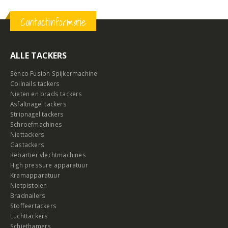
Contactinformatie
ALLE TACKERS
Senco Fusion Spijkermachine
Coilnails tackers
Nieten en brads tackers
Asfaltnagel tackers
Stripnagel tackers
Schroefmachines
Niettackers
Gastackers
Rebartier vlechtmachines
High pressure apparatuur
Kramapparatuur
Nietpistolen
Bradnailers
Stoffeertackers
Luchttackers
Schiethamers