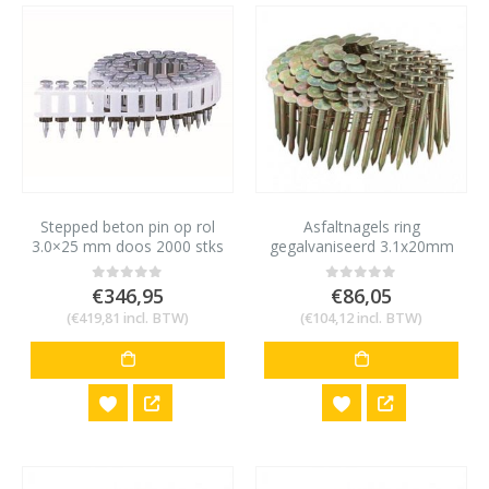
Stepped beton pin op rol
Asfaltnagels ring
3.0×25 mm doos 2000 stks
gegalvaniseerd 3.1x20mm
voor de HN25C pins voor
7200 stuks
hard beton en staal (5mm)
€
346,95
€
86,05
0
out of 5
0
out of 5
(
€
419,81
incl. BTW)
(
€
104,12
incl. BTW)