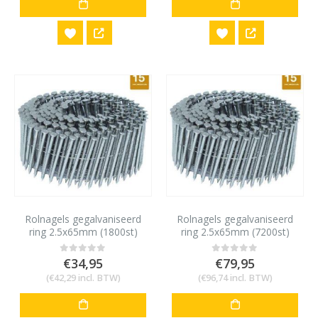
Rolnagels gegalvaniseerd
Rolnagels gegalvaniseerd
ring 2.5x65mm (1800st)
ring 2.5x65mm (7200st)
€
34,95
€
79,95
0
out of 5
0
out of 5
(
€
42,29
incl. BTW)
(
€
96,74
incl. BTW)