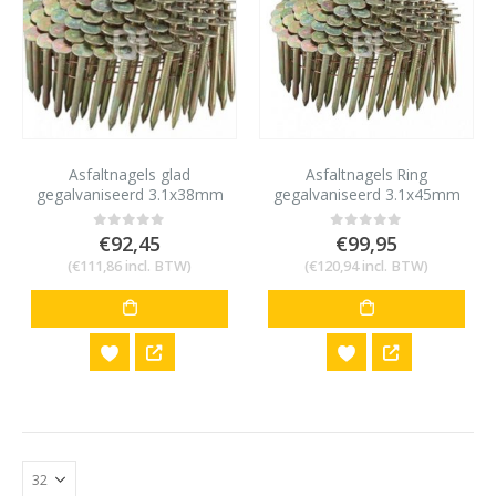
Asfaltnagels glad
Asfaltnagels Ring
gegalvaniseerd 3.1x38mm
gegalvaniseerd 3.1x45mm
(7200st)
(7200st)
€
92,45
€
99,95
0
out of 5
0
out of 5
(
€
111,86
incl. BTW)
(
€
120,94
incl. BTW)