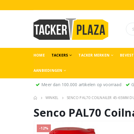
HOME
TACKERS
TACKER MERKEN
BEVES
AANBIEDINGEN
Meer dan 100.000 artikelen op voorraad
G
WINKEL
SENCO PAL70 COILNAILER 45-65MM D
Senco PAL70 Coiln
-12%