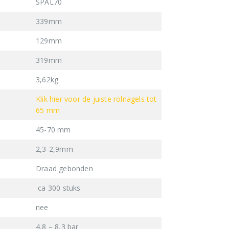
SPAL70
339mm
129mm
319mm
3,62kg
Klik hier voor de juiste rolnagels tot
65 mm
45-70 mm
2,3-2,9mm
Draad gebonden
ca 300 stuks
nee
4,8 – 8,3 bar