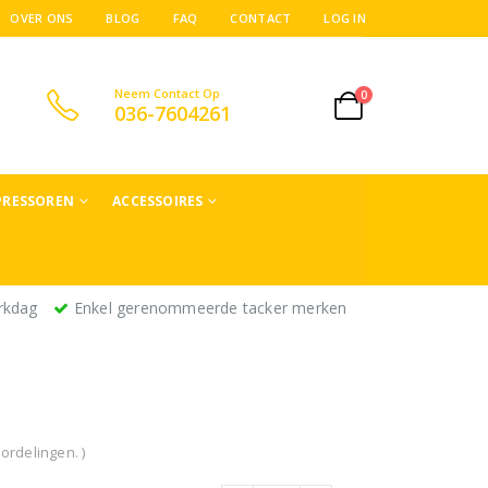
OVER ONS
BLOG
FAQ
CONTACT
LOG IN
Neem Contact Op
0
036-7604261
RESSOREN
ACCESSOIRES
rkdag
Enkel gerenommeerde tacker merken
ordelingen. )