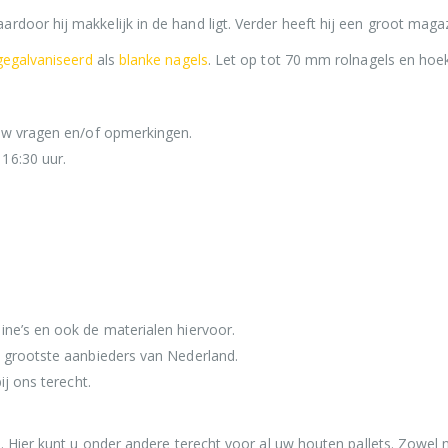
door hij makkelijk in de hand ligt. Verder heeft hij een groot magaz
gegalvaniseerd
als
blanke nagels
. Let op tot 70 mm rolnagels en hoe
 uw vragen en/of opmerkingen.
16:30 uur.
ine’s en ook de materialen hiervoor.
e grootste aanbieders van Nederland.
ij ons terecht.
a
. Hier kunt u onder andere terecht voor al uw houten pallets. Zowel n