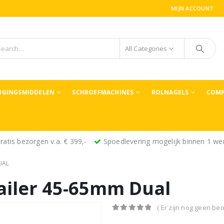
MIJN ACCOUNT
All Categories
TIGINGSMIDDELEN
SCHROEFMACHINES
ROLNAGELS
COMP
ratis bezorgen v.a. € 399,-
Spoedlevering mogelijk binnen 1 we
UAL
ailer 45-65mm Dual
( Er zijn nog geen beo
0
out of 5