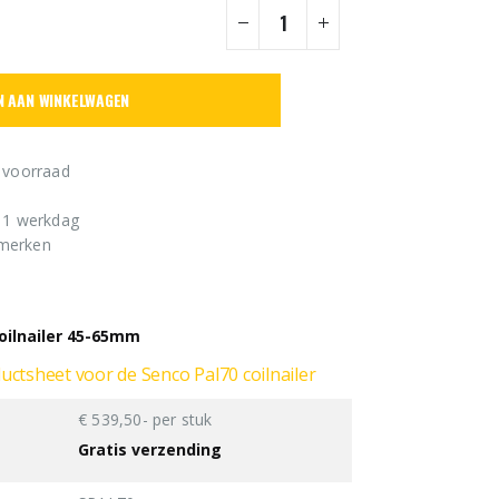
e
N AAN WINKELWAGEN
 voorraad
n 1 werkdag
 merken
oilnailer 45-65mm
ductsheet voor de Senco Pal70 coilnailer
€ 539,50- per stuk
Gratis verzending