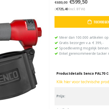
Oorspronkelijk
Huidige
€
599,50
€
680,00
prijs
prijs
(
€
725,40
incl. BTW)
was:
is:
€680,00.
€599,50.
TOEVOEGE
Meer dan 100.000 artikelen op
Gratis bezorgen v.a. € 399,-
Spoedlevering mogelijk binne
Enkel gerenommeerde tacker
Productdetails Senco PAL70 C
Klik hier voor technische pro
Prijs: