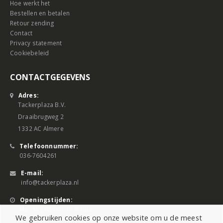
Hoe werkt het
Bestellen en betalen
Retour zending
Contact
Privacy statement
Cookiebeleid
CONTACTGEGEVENS
Adres:
Tackerplaza B.V.
Draaibrugweg 2
1332 AC Almere
Telefoonnummer:
036-7604261
E-mail:
info@tackerplaza.nl
Openingstijden:
Ma - Vrij 08:00 - 17:00 uur
We gebruiken cookies op onze website om u de meest