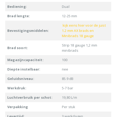
Bediening:
Dual
Brad lengte:
12-25 mm
kijk eens hier voor de juist
Bevestigingsmiddelen:
1.2 mm AX brads en
Minibrads 18 gauge
Strip 18 gauge 1,2 mm
Brad soort:
minibrads
Magazijncapaciteit:
100
Diepte instelbaar:
nee
Geluidsniveau:
85.9 dB
Werkdruk:
5-7 bar
Luchtverbruik per schot:
19,80 L/m
Verpakking
Per stuk
Levertijd:
3 werkdagen