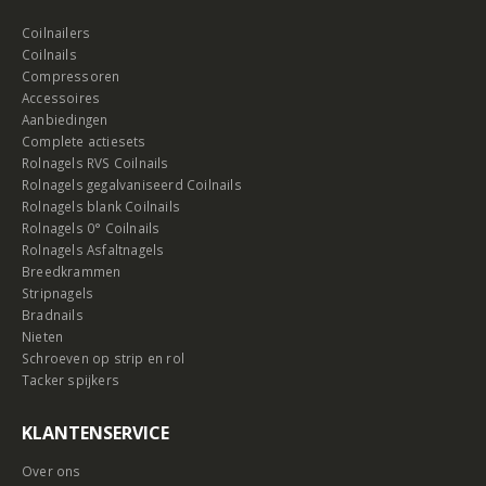
Coilnailers
Coilnails
Compressoren
Accessoires
Aanbiedingen
Complete actiesets
Rolnagels RVS Coilnails
Rolnagels gegalvaniseerd Coilnails
Rolnagels blank Coilnails
Rolnagels 0° Coilnails
Rolnagels Asfaltnagels
Breedkrammen
Stripnagels
Bradnails
Nieten
Schroeven op strip en rol
Tacker spijkers
KLANTENSERVICE
Over ons