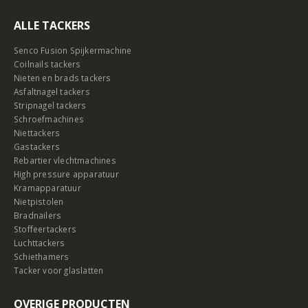
ALLE TACKERS
Senco Fusion Spijkermachine
Coilnails tackers
Nieten en brads tackers
Asfaltnagel tackers
Stripnagel tackers
Schroefmachines
Niettackers
Gastackers
Rebartier vlechtmachines
High pressure apparatuur
Kramapparatuur
Nietpistolen
Bradnailers
Stoffeertackers
Luchttackers
Schiethamers
Tacker voor glaslatten
OVERIGE PRODUCTEN