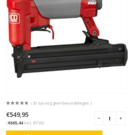
( Er zijn nog geen beoordelingen. )
0
out of 5
€
549,95
(
€
665,44
incl. BTW)