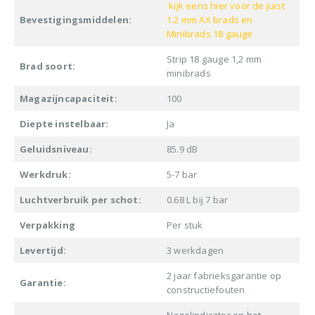
kijk eens hier voor de juist
Bevestigingsmiddelen:
1.2 mm AX brads en
Minibrads 18 gauge
Strip 18 gauge 1,2 mm
Brad soort:
minibrads
Magazijncapaciteit:
100
Diepte instelbaar:
Ja
Geluidsniveau:
85.9 dB
Werkdruk:
5-7 bar
Luchtverbruik per schot:
0.68 L bij 7 bar
Verpakking
Per stuk
Levertijd:
3 werkdagen
2 jaar fabrieksgarantie op
Garantie:
constructiefouten