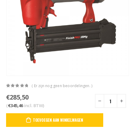
( Er zijn nog geen beoordelingen. )
0
out of 5
€
285,50
(
€
345,46
incl. BTW)
TOEVOEGEN AAN WINKELWAGEN