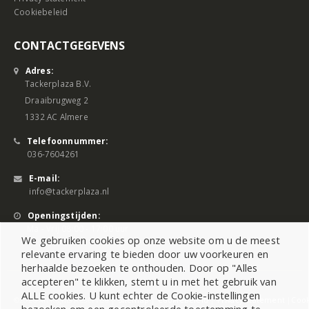
Cookiebeleid
CONTACTGEGEVENS
Adres:
Tackerplaza B.V.
Draaibrugweg 2
1332 AC Almere
Telefoonnummer:
036-7604261
E-mail:
info@tackerplaza.nl
Openingstijden:
Ma - Vrij 08:00 - 17:00 uur
We gebruiken cookies op onze website om u de meest
relevante ervaring te bieden door uw voorkeuren en
herhaalde bezoeken te onthouden. Door op "Alles
accepteren" te klikken, stemt u in met het gebruik van
ALLE cookies. U kunt echter de Cookie-instellingen
©2026 All Rights Reserved |
Sitemap
|
Cookiebeleid
|
Privacy Statement
|
Cook