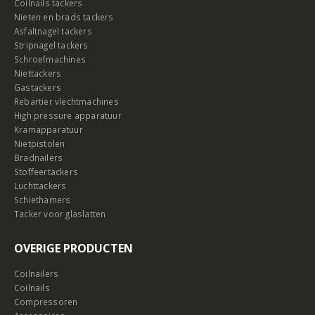
Coilnails tackers
Nieten en brads tackers
Asfaltnagel tackers
Stripnagel tackers
Schroefmachines
Niettackers
Gastackers
Rebartier vlechtmachines
High pressure apparatuur
Kramapparatuur
Nietpistolen
Bradnailers
Stoffeertackers
Luchttackers
Schiethamers
Tacker voor glaslatten
OVERIGE PRODUCTEN
Coilnailers
Coilnails
Compressoren