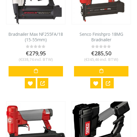
Bradnailer Max NF255FA/18
Senco Finishpro 18MG
(15-55mm)
Bradnailer
€
279,95
€
285,50
0
out of 5
0
out of 5
(
€
338,74
incl. BTW)
(
€
345,46
incl. BTW)