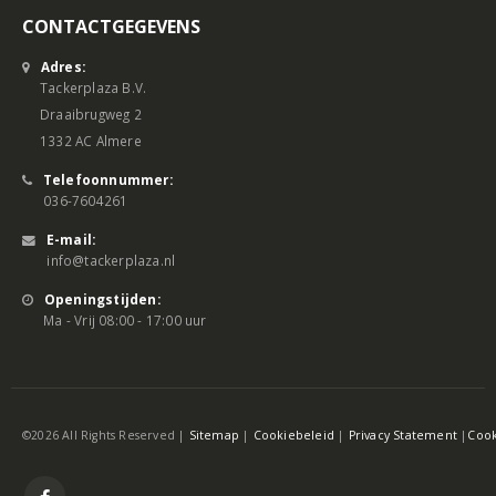
CONTACTGEGEVENS
Adres:
Tackerplaza B.V.
Draaibrugweg 2
1332 AC Almere
Telefoonnummer:
036-7604261
E-mail:
info@tackerplaza.nl
Openingstijden:
Ma - Vrij 08:00 - 17:00 uur
©2026 All Rights Reserved |
Sitemap
|
Cookiebeleid
|
Privacy Statement
|
Cook