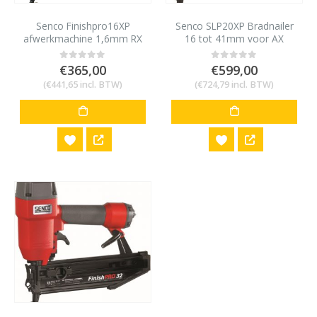
Senco Finishpro16XP
Senco SLP20XP Bradnailer
afwerkmachine 1,6mm RX
16 tot 41mm voor AX
32-65mm
minibrads 18 gauge
€
365,00
€
599,00
0
out of 5
0
out of 5
(
€
441,65
incl. BTW)
(
€
724,79
incl. BTW)