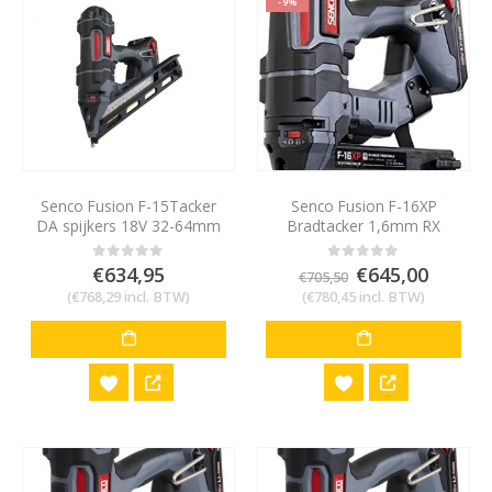
-9%
Senco Fusion F-15Tacker
Senco Fusion F-16XP
DA spijkers 18V 32-64mm
Bradtacker 1,6mm RX
met 2 accu’s en lader
brads met 2 accu’s en lader
Oorspronkelij
Huidig
€
634,95
€
645,00
0
out of 5
0
out of 5
€
705,50
prijs
prijs
(
€
768,29
incl. BTW)
(
€
780,45
incl. BTW)
was:
is:
€705,50.
€645,0