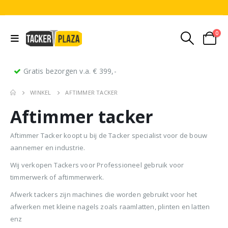
0
Gratis bezorgen v.a. € 399,-
WINKEL
AFTIMMER TACKER
Aftimmer tacker
Aftimmer Tacker koopt u bij de Tacker specialist voor de bouw
aannemer en industrie.
Wij verkopen Tackers voor Professioneel gebruik voor
Stripnagels rondkop 4.2x160mm blank 21° 1250 stuks
Senco PAL70 Coilnailer 45-65mm Dual
timmerwerk of aftimmerwerk.
Afwerk tackers zijn machines die worden gebruikt voor het
0
out of 5
0
out of 5
0
ou
€
116,75
€
11
€
680,00
Oorspronkelijke
Huidige
€
599,50
afwerken met kleine nagels zoals raamlatten, plinten en latten
(
incl.
(
€
141,27
€
141
prijs
prijs
enz
BTW)
BTW)
(
incl.
€
725,40
was:
is: