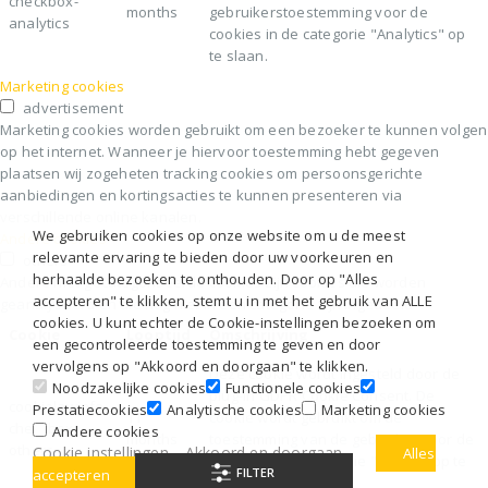
checkbox-
months
gebruikerstoestemming voor de
analytics
cookies in de categorie "Analytics" op
te slaan.
Marketing cookies
advertisement
Marketing cookies worden gebruikt om een bezoeker te kunnen volgen
op het internet. Wanneer je hiervoor toestemming hebt gegeven
plaatsen wij zogeheten tracking cookies om persoonsgerichte
aanbiedingen en kortingsacties te kunnen presenteren via
verschillende online kanalen.
We gebruiken cookies op onze website om u de meest
Andere cookies
relevante ervaring te bieden door uw voorkeuren en
others
herhaalde bezoeken te onthouden. Door op "Alles
Andere niet-gecategoriseerde cookies zijn cookies die worden
accepteren" te klikken, stemt u in met het gebruik van ALLE
geanalyseerd en die nog niet in een categorie zijn ingedeeld
cookies. U kunt echter de Cookie-instellingen bezoeken om
Cookie
Looptijd
Omschrijving
een gecontroleerde toestemming te geven en door
vervolgens op "Akkoord en doorgaan" te klikken.
Deze cookie wordt ingesteld door de
Noodzakelijke cookies
Functionele cookies
plug-in GDPR Cookie Consent. De
cookielawinfo-
Prestatiecookies
Analytische cookies
Marketing cookies
11
cookie wordt gebruikt om de
checkbox-
Andere cookies
months
toestemming van de gebruiker voor de
others
Cookie instellingen
Akkoord en doorgaan
Alles
cookies in de categorie "Overig" op te
FILTER
accepteren
slaan.