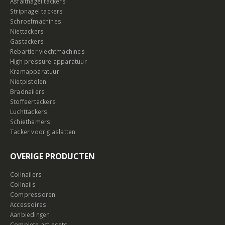
Asfaltnagel tackers
Stripnagel tackers
Schroefmachines
Niettackers
Gastackers
Rebartier vlechtmachines
High pressure apparatuur
Kramapparatuur
Nietpistolen
Bradnailers
Stoffeertackers
Luchttackers
Schiethamers
Tacker voor glaslatten
OVERIGE PRODUCTEN
Coilnailers
Coilnails
Compressoren
Accessoires
Aanbiedingen
Complete actiesets