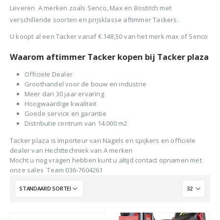
BTW)
Leveren A merken zoals Senco, Max en Bostitch met
€680,00.
€599,50.
Stinger Caps 22mm Nieten met Caps voor de CS150B 2000 stuks
verschillende soorten en prijsklasse aftimmer Tackers.
Senco PAL57F Coilnailer 25-57mm
0
out of 5
0
ou
€
88,35
€
88
U koopt al een Tacker vanaf €.148,50 van het merk max of Senco
0
out of 5
€
680,00
(
incl.
(
€
106,90
€
106
Waarom aftimmer Tacker kopen bij Tacker plaza
Oorspronkelijke
Huidige
€
565,00
BTW)
BTW)
prijs
prijs
(
incl.
€
683,65
Officiele Dealer
was:
is:
Rolnagels RVS 2.5x65mm (1200st) plastic gebonden
BTW)
Groothandel voor de bouw en industrie
€680,00.
€565,00.
Meer dan 30 jaar ervaring
Senco Coilpro90 Coilnailer 45-90mm
0
out of 5
0
ou
€
79,95
€
79
Hoogwaardige kwaliteit
Goede service en garantie
(
incl.
(
€
96,74
€
96,
Distributie centrum van 14.000 m2
0
out of 5
€
1.150,00
BTW)
BTW)
Oorspronkelijke
Huidige
€
990,00
Tacker plaza is Importeur van Nagels en spijkers en officiële
prijs
prijs
(
incl.
€
1.197,90
dealer van Hechttechniek van A merken
was:
is:
BTW)
Mocht u nog vragen hebben kunt u altijd contact opnamen met
€1.150,00.
€990,00.
onze sales Team 036-7604261