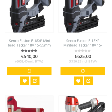
Senco Fusion F-18XP Mini
Senco Fusion F-18XP
brad Tacker 18V 15-55mm
Minibrad Tacker 18V 15-
met 1 accu en lader
55mm met 2 accu’s en
lader
€
540,00
€
625,00
5.00
out of 5
0
out of 5
(
€
653,40
incl. BTW)
(
€
756,25
incl. BTW)