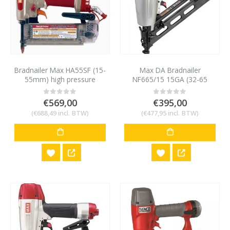
Bradnailer Max HA55SF (15-
Max DA Bradnailer
55mm) high pressure
NF665/15 15GA (32-65
mm)
€
569,00
€
395,00
0
out of 5
0
out of 5
(
€
688,49
incl. BTW)
(
€
477,95
incl. BTW)