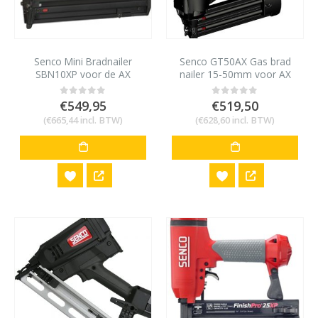
Senco Mini Bradnailer
Senco GT50AX Gas brad
SBN10XP voor de AX
nailer 15-50mm voor AX
minibrad 12 tot 25 mm
minibrads 18 gauge
€
549,95
€
519,50
0
out of 5
0
out of 5
(
€
665,44
incl. BTW)
(
€
628,60
incl. BTW)