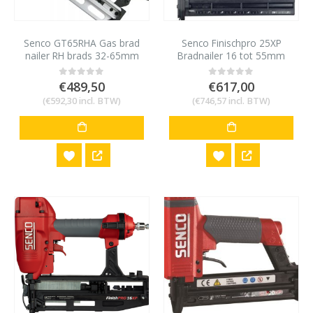
Senco GT65RHA Gas brad
Senco Finischpro 25XP
nailer RH brads 32-65mm
Bradnailer 16 tot 55mm
voor AX/AY minibrads 18
gauge
€
489,50
€
617,00
0
out of 5
0
out of 5
(
€
592,30
incl. BTW)
(
€
746,57
incl. BTW)