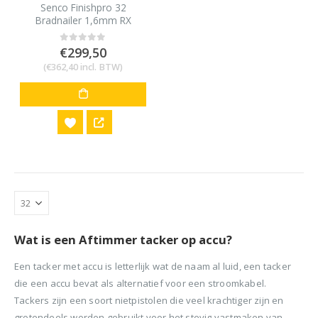
Senco Finishpro 32
Bradnailer 1,6mm RX
afwerkspijker
€
299,50
0
out of 5
(
€
362,40
incl. BTW)
Wat is een Aftimmer tacker op accu?
Een tacker met accu is letterlijk wat de naam al luid, een tacker
die een accu bevat als alternatief voor een stroomkabel.
Tackers zijn een soort nietpistolen die veel krachtiger zijn en
grotendeels worden gebruikt voor het stevig vastmaken van