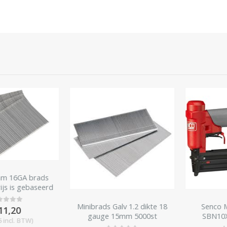
16GA brads
 is gebaseerd
 brads
Minibrads Galv 1.2 dikte 18
Senco Min
,20
 of 5
gauge 15mm 5000st
SBN10XP 
cl. BTW)
minibrad 