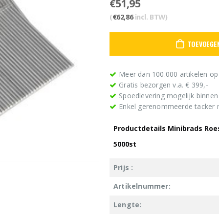
€
51,95
(
€
62,86
incl. BTW)
TOEVOEGE
Meer dan 100.000 artikelen op
Gratis bezorgen v.a. € 399,-
Spoedlevering mogelijk binne
Enkel gerenommeerde tacker
Productdetails Minibrads Roe
5000st
Prijs :
Artikelnummer:
Lengte: