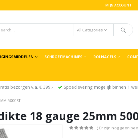
MIJN ACCOUNT
All Categories
TIGINGSMIDDELEN
SCHROEFMACHINES
ROLNAGELS
COMP
ratis bezorgen v.a. € 399,-
Spoedlevering mogelijk binnen 1 we
25MM 5000ST
 dikte 18 gauge 25mm 50
( Er zijn nog geen beo
0
out of 5