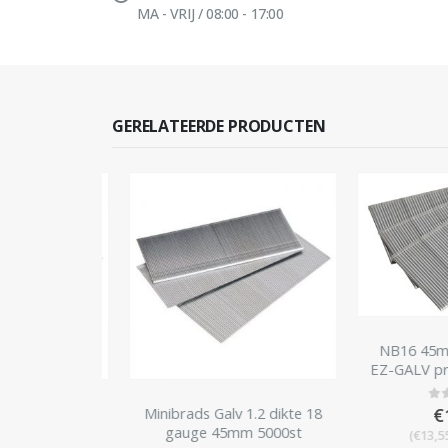
MA - VRIJ / 08:00 - 17:00
GERELATEERDE PRODUCTEN
NB16 45mm 
EZ-GALV prijs
op 2500
 RAL9003 1.2
Minibrads Galv 1.2 dikte 18
€
11
0
out
uge 30mm
gauge 45mm 5000st
(
€
13,55
in