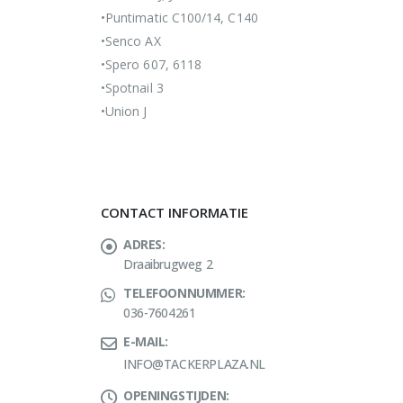
•Puntimatic C100/14, C140
•Senco AX
•Spero 607, 6118
•Spotnail 3
•Union J
CONTACT INFORMATIE
ADRES:
Draaibrugweg 2
TELEFOONNUMMER:
036-7604261
E-MAIL:
INFO@TACKERPLAZA.NL
OPENINGSTIJDEN: