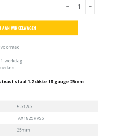
N AAN WINKELWAGEN
 voorraad
n 1 werkdag
 merken
stvast staal 1.2 dikte 18 gauge 25mm
€ 51,95
AX1825RVS5
25mm