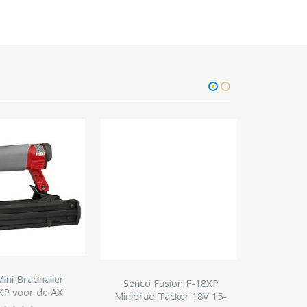
i Bradnailer
Senco Fusion F-18XP
Minibrads G
voor de AX
Minibrad Tacker 18V 15-
dikte 1
12 tot 25 mm