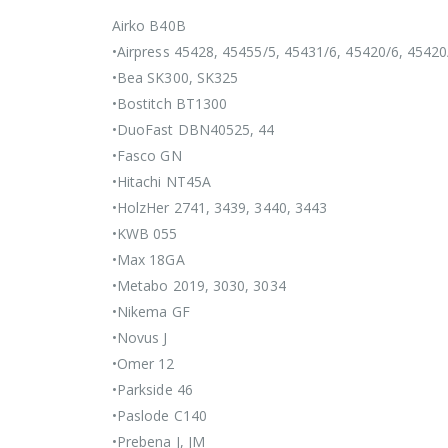
Airko B40B
•Airpress 45428, 45455/5, 45431/6, 45420/6, 45420
•Bea SK300, SK325
•Bostitch BT1300
•DuoFast DBN40525, 44
•Fasco GN
•Hitachi NT45A
•HolzHer 2741, 3439, 3440, 3443
•KWB 055
•Max 18GA
•Metabo 2019, 3030, 3034
•Nikema GF
•Novus J
•Omer 12
•Parkside 46
•Paslode C140
•Prebena J, JM