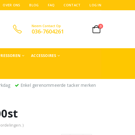
OVER ONS
BLOG
FAQ
CONTACT
LOG IN
Neem Contact Op
0
036-7604261
RESSOREN
ACCESSOIRES
rkdag
Enkel gerenommeerde tacker merken
00st
ordelingen. )