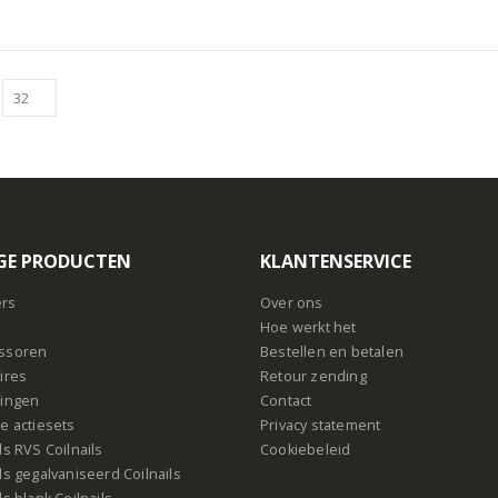
GE PRODUCTEN
KLANTENSERVICE
ers
Over ons
s
Hoe werkt het
ssoren
Bestellen en betalen
ires
Retour zending
ingen
Contact
e actiesets
Privacy statement
s RVS Coilnails
Cookiebeleid
s gegalvaniseerd Coilnails