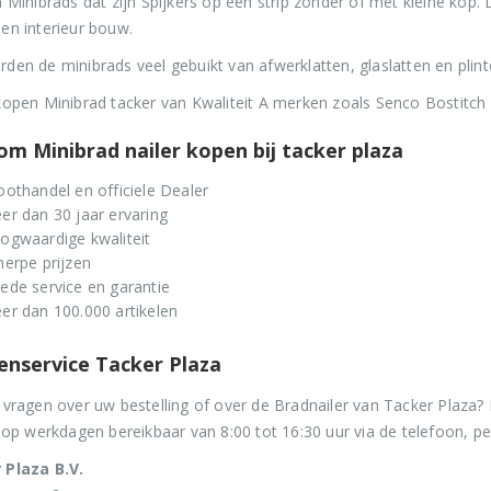
n Minibrads dat zijn Spijkers op een strip zonder of met kleine k
en interieur bouw.
den de minibrads veel gebuikt van afwerklatten, glaslatten en plint
kopen Minibrad tacker van Kwaliteit A merken zoals Senco Bostitc
m Minibrad nailer kopen bij tacker plaza
oothandel en officiele Dealer
er dan 30 jaar ervaring
ogwaardige kwaliteit
Stripnagels rondkop 4.2x160mm blank 21° 1250 stuks
Senco PAL70 Coilnailer 45-65mm Dual
herpe prijzen
ede service en garantie
Oorspronkelijke
Huidige
0
out of 5
0
out of 5
€
116,75
€
599,50
€
680,00
er dan 100.000 artikelen
prijs
prijs
€
141,27
(
incl. BTW)
€
725,40
(
incl. BTW)
was:
is:
enservice Tacker Plaza
€680,00.
€599,50.
Stinger Caps 22mm Nieten met Caps voor de CS150B 2000 stuks
Senco PAL57F Coilnailer 25-57mm
 vragen over uw bestelling of over de Bradnailer van Tacker Plaza
n op werkdagen bereikbaar van 8:00 tot 16:30 uur via de telefoon, per
0
out of 5
Oorspronkelijke
Huidige
€
88,35
0
out of 5
€
565,00
€
680,00
prijs
prijs
 Plaza B.V.
€
106,90
(
incl. BTW)
€
683,65
(
incl. BTW)
was:
is: