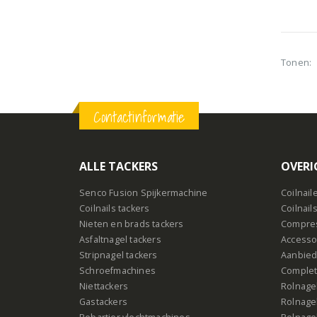
Tonen:
Contactinformatie
ALLE TACKERS
OVERI
Senco Fusion Spijkermachine
Coilnail
Coilnails tackers
Coilnail
Nieten en brads tackers
Compre
Asfaltnagel tackers
Accesso
Stripnagel tackers
Aanbied
Schroefmachines
Complet
Niettackers
Rolnagel
Gastackers
Rolnagel