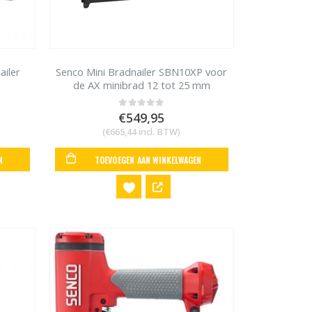
ailer
Senco Mini Bradnailer SBN10XP voor
de AX minibrad 12 tot 25 mm
€
549,95
0
out of 5
(
€
665,44
incl. BTW)
N
TOEVOEGEN AAN WINKELWAGEN