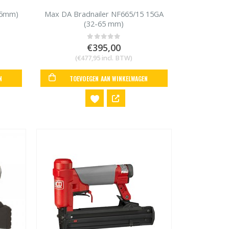
55mm)
Max DA Bradnailer NF665/15 15GA
(32-65 mm)
€
395,00
0
out of 5
(
€
477,95
incl. BTW)
N
TOEVOEGEN AAN WINKELWAGEN