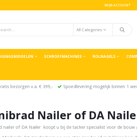
MIJN ACCOUNT
All Categories
TIGINGSMIDDELEN
SCHROEFMACHINES
ROLNAGELS
COMP
ratis bezorgen v.a. € 399,-
Spoedlevering mogelijk binnen 1 we
nibrad Nailer of DA Naile
d nailer of DA Nailer koopt u bij de tacker specialist voor de bouw