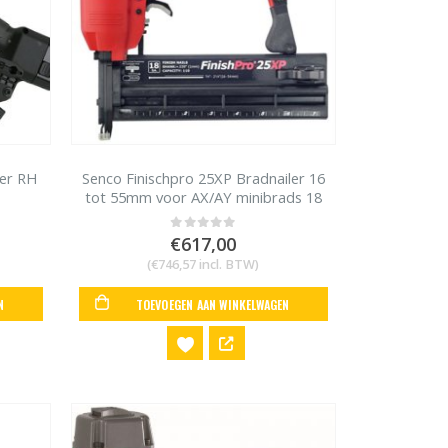
ler RH
Senco Finischpro 25XP Bradnailer 16
tot 55mm voor AX/AY minibrads 18
gauge
€
617,00
0
out of 5
(
€
746,57
incl. BTW)
N
TOEVOEGEN AAN WINKELWAGEN