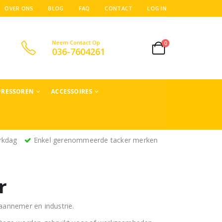
OVER ONS
BLOG
FAQ
CONTACT
LOG IN
Neem Contact Op
0
036-7604261
RESSOREN
ACCESSOIRES
rkdag
Enkel gerenommeerde tacker merken
r
 aannemer en industrie.