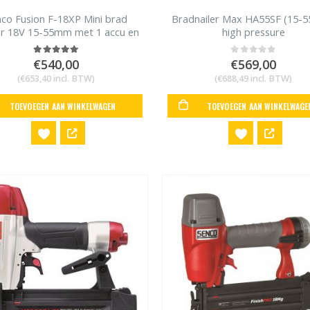
co Fusion F-18XP Mini brad
Bradnailer Max HA55SF (15-
r 18V 15-55mm met 1 accu en
high pressure
lader
€
540,00
€
569,00
5.00
out of 5
0
out of 5
(
€
653,40
incl. BTW)
(
€
688,49
incl. BTW)
TOEVOEGEN AAN WINKELWAGEN
TOEVOEGEN AAN WINKELWAGE