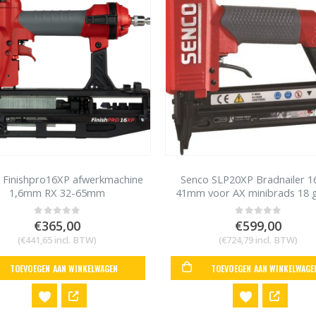
 Finishpro16XP afwerkmachine
Senco SLP20XP Bradnailer 1
1,6mm RX 32-65mm
41mm voor AX minibrads 18 
€
365,00
€
599,00
0
out of 5
0
out of 5
(
€
441,65
incl. BTW)
(
€
724,79
incl. BTW)
TOEVOEGEN AAN WINKELWAGEN
TOEVOEGEN AAN WINKELWAGE