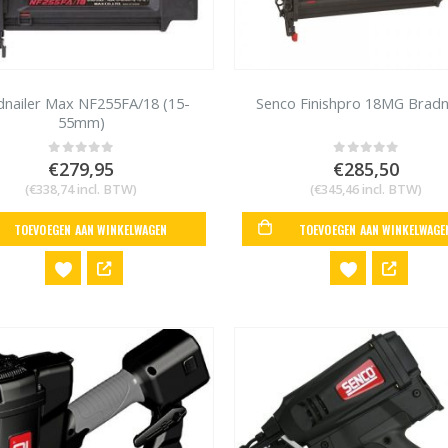
dnailer Max NF255FA/18 (15-
Senco Finishpro 18MG Bradn
55mm)
€
279,95
€
285,50
0
out of 5
0
out of 5
(
€
338,74
incl. BTW)
(
€
345,46
incl. BTW)
TOEVOEGEN AAN WINKELWAGEN
TOEVOEGEN AAN WINKELWAGE