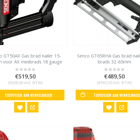
o GT50AX Gas brad nailer 15-
Senco GT65RHA Gas brad nai
 voor AX minibrads 18 gauge
brads 32-65mm
€
519,50
€
489,50
0
out of 5
0
out of 5
(
€
628,60
incl. BTW)
(
€
592,30
incl. BTW)
TOEVOEGEN AAN WINKELWAGEN
TOEVOEGEN AAN WINKELWAGE