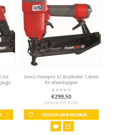
6 tot
Senco Finishpro 32 Bradnailer 1,6mm
gauge
RX afwerkspijker
€
299,50
0
out of 5
(
€
362,40
incl. BTW)
N
TOEVOEGEN AAN WINKELWAGEN