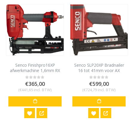
Senco Finishpro16XP
Senco SLP20XP Bradnailer
afwerkmachine 1,6mm RX
16 tot 41mm voor AX
32-65mm
minibrads 18 gauge
€
365,00
€
599,00
0
out of 5
0
out of 5
(
€
441,65
incl. BTW)
(
€
724,79
incl. BTW)