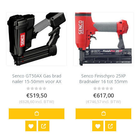
Senco GT50AX Gas brad
Senco Finischpro 25XP
nailer 15-50mm voor AX
Bradnailer 16 tot 55mm
minibrads 18 gauge
voor AX/AY minibrads 18
gauge
€
519,50
€
617,00
0
out of 5
0
out of 5
(
€
628,60
incl. BTW)
(
€
746,57
incl. BTW)