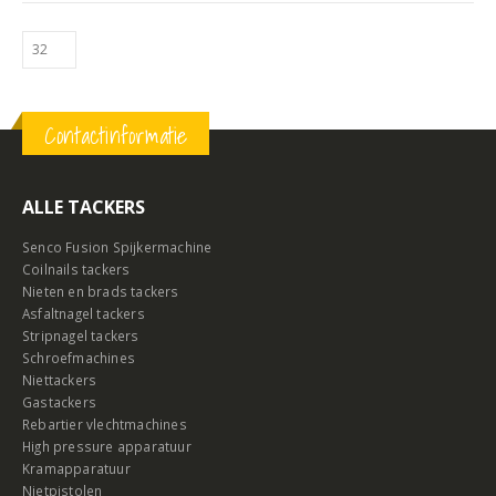
Contactinformatie
ALLE TACKERS
Senco Fusion Spijkermachine
Coilnails tackers
Nieten en brads tackers
Asfaltnagel tackers
Stripnagel tackers
Schroefmachines
Niettackers
Gastackers
Rebartier vlechtmachines
High pressure apparatuur
Kramapparatuur
Nietpistolen