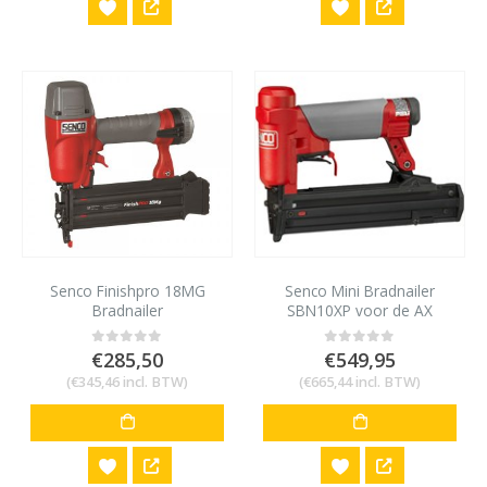
Senco Finishpro 18MG
Senco Mini Bradnailer
Bradnailer
SBN10XP voor de AX
minibrad 12 tot 25 mm
€
285,50
€
549,95
0
out of 5
0
out of 5
(
€
345,46
incl. BTW)
(
€
665,44
incl. BTW)