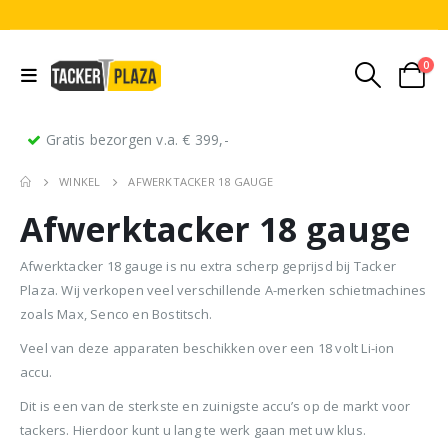
0
Gratis bezorgen v.a. € 399,-
WINKEL
AFWERKTACKER 18 GAUGE
Afwerktacker 18 gauge
Afwerktacker 18 gauge is nu extra scherp geprijsd bij Tacker
Plaza. Wij verkopen veel verschillende A-merken schietmachines
zoals Max, Senco en Bostitsch.
Stripnagels rondkop 4.2x160mm blank 21° 1250 stuks
Senco PAL70 Coilnailer 45-65mm Dual
Veel van deze apparaten beschikken over een 18 volt Li-ion
accu.
0
out of 5
0
out of 5
0
ou
€
116,75
€
11
€
680,00
Oorspronkelijke
Huidige
€
599,50
Dit is een van de sterkste en zuinigste accu’s op de markt voor
(
incl.
(
€
141,27
€
141
prijs
prijs
tackers. Hierdoor kunt u lang te werk gaan met uw klus.
BTW)
BTW)
(
incl.
€
725,40
was:
is: