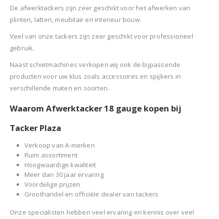
BTW)
De afwerktackers zijn zeer geschikt voor het afwerken van
€680,00.
€599,50.
Stinger Caps 22mm Nieten met Caps voor de CS150B 2000 stuks
plinten, latten, meubilair en interieur bouw.
Senco PAL57F Coilnailer 25-57mm
0
out of 5
0
ou
€
88,35
€
88
Veel van onze tackers zijn zeer geschikt voor professioneel
0
out of 5
€
680,00
gebruik.
(
incl.
(
€
106,90
€
106
Oorspronkelijke
Huidige
€
565,00
BTW)
BTW)
Naast schietmachines verkopen wij ook de bijpassende
prijs
prijs
(
incl.
€
683,65
was:
is:
producten voor uw klus zoals accessoires en spijkers in
Rolnagels RVS 2.5x65mm (1200st) plastic gebonden
BTW)
€680,00.
€565,00.
verschillende maten en soorten.
Senco Coilpro90 Coilnailer 45-90mm
0
out of 5
0
ou
€
79,95
€
79
Waarom Afwerktacker 18 gauge kopen bij
(
incl.
(
€
96,74
€
96,
0
out of 5
€
1.150,00
BTW)
BTW)
Tacker Plaza
Oorspronkelijke
Huidige
€
990,00
prijs
prijs
Verkoop van A-merken
(
incl.
€
1.197,90
was:
is:
Ruim assortiment
BTW)
€1.150,00.
€990,00.
Hoogwaardige kwaliteit
Meer dan 30 jaar ervaring
Voordelige prijzen
Groothandel en officiële dealer van tackers
Onze specialisten hebben veel ervaring en kennis over veel