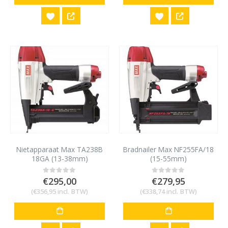
Nietapparaat Max TA238B
Bradnailer Max NF255FA/18
18GA (13-38mm)
(15-55mm)
€
295,00
€
279,95
0
out of 5
0
out of 5
(
€
356,95
incl. BTW)
(
€
338,74
incl. BTW)