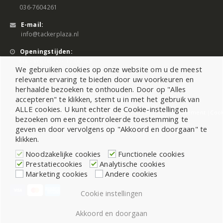
036-7604261
E-mail:
info@tackerplaza.nl
Openingstijden:
Ma - Vrij 08:00 - 17:00 uur
We gebruiken cookies op onze website om u de meest
relevante ervaring te bieden door uw voorkeuren en
herhaalde bezoeken te onthouden. Door op "Alles
accepteren" te klikken, stemt u in met het gebruik van
ALLE cookies. U kunt echter de Cookie-instellingen
©2026 All Rights Reserved |
Sitemap
|
Cookiebeleid
|
Privacy Statement
|
Cook
bezoeken om een gecontroleerde toestemming te
geven en door vervolgens op "Akkoord en doorgaan" te
klikken.
Noodzakelijke cookies
Functionele cookies
Prestatiecookies
Analytische cookies
Marketing cookies
Andere cookies
Cookie instellingen
Akkoord en doorgaan