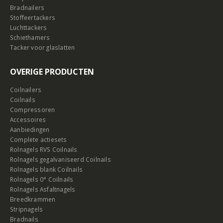
Bradnailers
Stoffeertackers
Luchttackers
Schiethamers
Tacker voor glaslatten
OVERIGE PRODUCTEN
Coilnailers
Coilnails
Compressoren
Accessoires
Aanbiedingen
Complete actiesets
Rolnagels RVS Coilnails
Rolnagels gegalvaniseerd Coilnails
Rolnagels blank Coilnails
Rolnagels 0° Coilnails
Rolnagels Asfaltnagels
Breedkrammen
Stripnagels
Bradnails