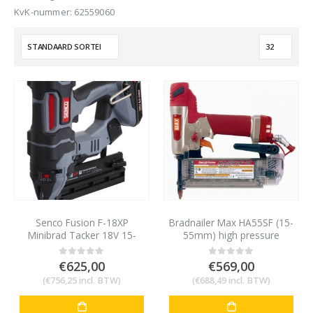
KvK-nummer: 62559060
Senco Fusion F-18XP
Bradnailer Max HA55SF (15-
Minibrad Tacker 18V 15-
55mm) high pressure
55mm met 2 accu’s en
lader
€
625,00
€
569,00
0
out of 5
0
out of 5
(
€
756,25
incl. BTW)
(
€
688,49
incl. BTW)