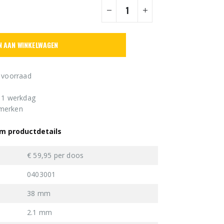
N AAN WINKELWAGEN
 voorraad
n 1 werkdag
 merken
mm productdetails
€ 59,95 per doos
0403001
38 mm
2.1 mm