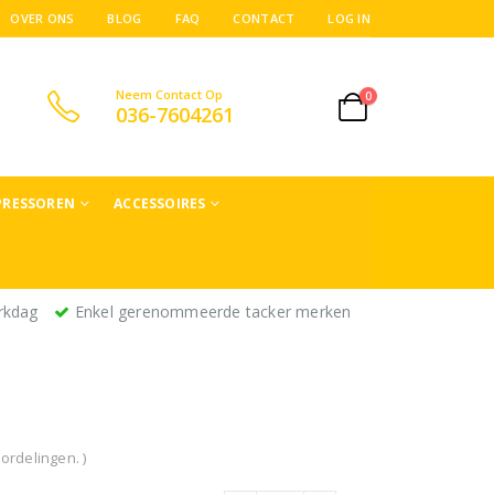
OVER ONS
BLOG
FAQ
CONTACT
LOG IN
Neem Contact Op
0
036-7604261
RESSOREN
ACCESSOIRES
rkdag
Enkel gerenommeerde tacker merken
ordelingen. )