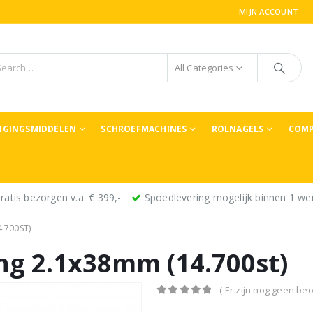
MIJN ACCOUNT
All Categories
TIGINGSMIDDELEN
SCHROEFMACHINES
ROLNAGELS
COMP
ratis bezorgen v.a. € 399,-
Spoedlevering mogelijk binnen 1 we
.700ST)
ing 2.1x38mm (14.700st)
( Er zijn nog geen beo
0
out of 5