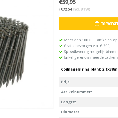
€
59,95
(
€
72,54
incl. BTW)
TOEVOEGE
Meer dan 100.000 artikelen op
Gratis bezorgen v.a. € 399,-
Spoedlevering mogelijk binne
Enkel gerenommeerde tacker
Coilnagels ring blank 2.1x38
Prijs:
Artikelnummer:
Lengte:
Diameter: