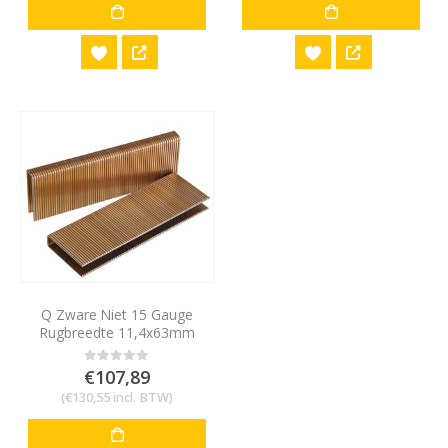
Q Zware Niet 15 Gauge
Rugbreedte 11,4x63mm
5000 stuks
€
107,89
0
out of 5
(
€
130,55
incl. BTW)