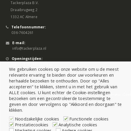
Tackerplaza B.V.
Draaibrugweg 2
1332 AC Almere
Telefoonnummer:
036-7604261
E-mail:
info@tackerplaza.nl
Openingstijden:
Ma - Vrij 08:00 - 17:00 uur
We gebruiken cookies op onze website om u de meest
relevante ervaring te bieden door uw voorkeuren en
herhaalde bezoeken te onthouden. Door op "Alles
accepteren" te klikken, stemt u in met het gebruik van
ALLE cookies. U kunt echter de Cookie-instellingen
©2026 All Rights Reserved |
Sitemap
|
Cookiebeleid
|
Privacy Statement
|
Cook
bezoeken om een gecontroleerde toestemming te
geven en door vervolgens op "Akkoord en doorgaan" te
klikken.
Noodzakelijke cookies
Functionele cookies
Prestatiecookies
Analytische cookies
Marketing cookies
Andere cookies