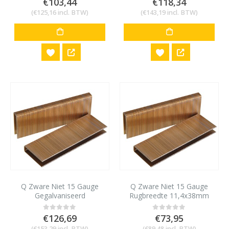
€
103,44
€
118,34
(
€
125,16
incl. BTW)
(
€
143,19
incl. BTW)
Q Zware Niet 15 Gauge
Q Zware Niet 15 Gauge
Gegalvaniseerd
Rugbreedte 11,4x38mm
11,4x63mm 5000 stuks
5000 stuks
€
126,69
€
73,95
0
out of 5
0
out of 5
(
€
153,29
incl. BTW)
(
€
89,48
incl. BTW)