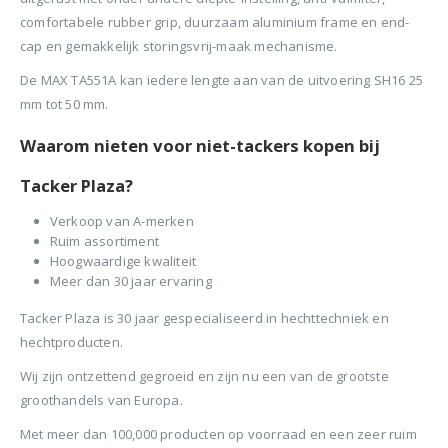
BTW)
€680,00.
€599,50.
comfortabele rubber grip, duurzaam aluminium frame en end-
Stinger Caps 22mm Nieten met Caps voor de CS150B 2000 stuks
cap en gemakkelijk storingsvrij-maak mechanisme.
Senco PAL57F Coilnailer 25-57mm
0
out of 5
0
ou
€
88,35
€
88
De MAX TA551A kan iedere lengte aan van de uitvoering SH16 25
0
out of 5
€
680,00
(
incl.
(
€
106,90
€
106
mm tot 50 mm.
Oorspronkelijke
Huidige
€
565,00
BTW)
BTW)
prijs
prijs
Waarom nieten voor niet-tackers kopen bij
(
incl.
€
683,65
was:
is:
Rolnagels RVS 2.5x65mm (1200st) plastic gebonden
BTW)
€680,00.
€565,00.
Tacker Plaza?
Senco Coilpro90 Coilnailer 45-90mm
0
out of 5
0
ou
€
79,95
€
79
Verkoop van A-merken
(
incl.
(
€
96,74
€
96,
Ruim assortiment
0
out of 5
€
1.150,00
BTW)
BTW)
Hoogwaardige kwaliteit
Oorspronkelijke
Huidige
€
990,00
Meer dan 30 jaar ervaring
prijs
prijs
(
incl.
€
1.197,90
was:
is:
Tacker Plaza is 30 jaar gespecialiseerd in hechttechniek en
BTW)
€1.150,00.
€990,00.
hechtproducten.
Wij zijn ontzettend gegroeid en zijn nu een van de grootste
groothandels van Europa.
Met meer dan 100,000 producten op voorraad en een zeer ruim