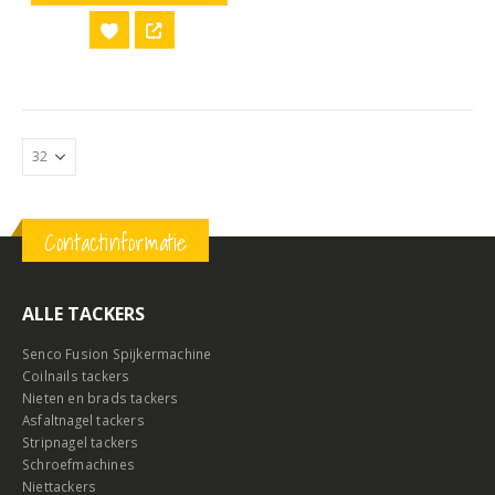
Contactinformatie
ALLE TACKERS
Senco Fusion Spijkermachine
Coilnails tackers
Nieten en brads tackers
Asfaltnagel tackers
Stripnagel tackers
Schroefmachines
Niettackers