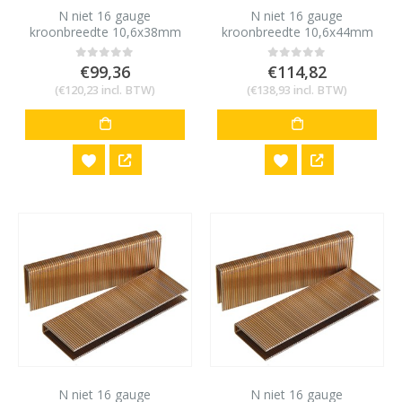
N niet 16 gauge
N niet 16 gauge
kroonbreedte 10,6x38mm
kroonbreedte 10,6x44mm
10,000 stuks
10,000 stuks
€
99,36
€
114,82
0
out of 5
0
out of 5
(
€
120,23
incl. BTW)
(
€
138,93
incl. BTW)
N niet 16 gauge
N niet 16 gauge