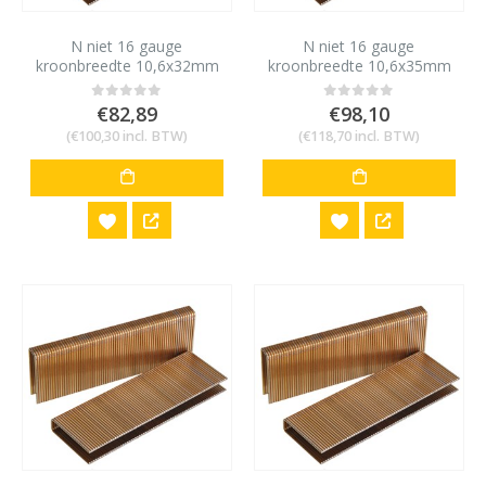
N niet 16 gauge
N niet 16 gauge
kroonbreedte 10,6x32mm
kroonbreedte 10,6x35mm
10,000 stuks
10,000 stuks
€
82,89
€
98,10
0
out of 5
0
out of 5
(
€
100,30
incl. BTW)
(
€
118,70
incl. BTW)