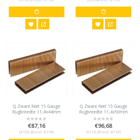
Q Zware Niet 15 Gauge
Q Zware Niet 15 Gauge
Rugbreedte 11,4x44mm
Rugbreedte 11,4x50mm
5000 stuks
5000 stuks
€
87,16
€
96,68
0
out of 5
0
out of 5
(
€
105,46
incl. BTW)
(
€
116,98
incl. BTW)