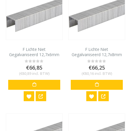
F Lichte Niet
F Lichte Niet
Gegalvaniseerd 12,7x6mm
Gegalvaniseerd 12,7x8mm
34000 stuks
30000 stuks
€
66,85
€
66,25
0
out of 5
0
out of 5
(
€
80,89
incl. BTW)
(
€
80,16
incl. BTW)