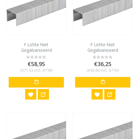
F Lichte Niet
F Lichte Niet
Gegalvaniseerd
Gegalvaniseerd
12,7x10mm 24000 stuks
12,7x16mm 12000 stuks
€
58,95
€
36,25
0
out of 5
0
out of 5
(
€
71,33
incl. BTW)
(
€
43,86
incl. BTW)