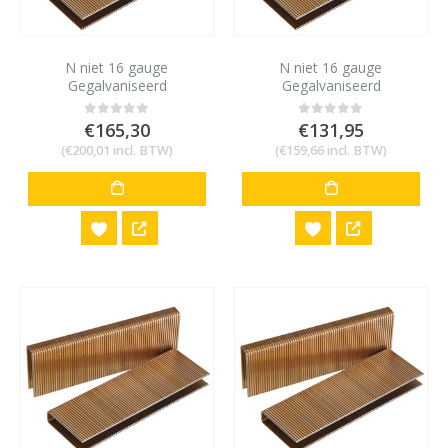
N niet 16 gauge
N niet 16 gauge
Gegalvaniseerd
Gegalvaniseerd
10,6x25mm 20.000 stuks
10,6x28mm 10.000 stuks
€
165,30
€
131,95
0
out of 5
0
out of 5
(
€
200,01
incl. BTW)
(
€
159,66
incl. BTW)