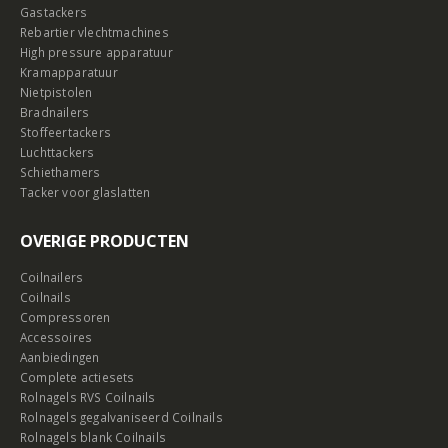
Gastackers
Rebartier vlechtmachines
High pressure apparatuur
Kramapparatuur
Nietpistolen
Bradnailers
Stoffeertackers
Luchttackers
Schiethamers
Tacker voor glaslatten
OVERIGE PRODUCTEN
Coilnailers
Coilnails
Compressoren
Accessoires
Aanbiedingen
Complete actiesets
Rolnagels RVS Coilnails
Rolnagels gegalvaniseerd Coilnails
Rolnagels blank Coilnails