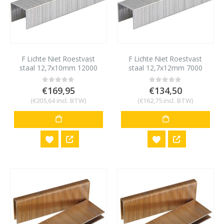
F Lichte Niet Roestvast
F Lichte Niet Roestvast
staal 12,7x10mm 12000
staal 12,7x12mm 7000
stuks
stuks
€
169,95
€
134,50
0
out of 5
0
out of 5
(
€
205,64
incl. BTW)
(
€
162,75
incl. BTW)