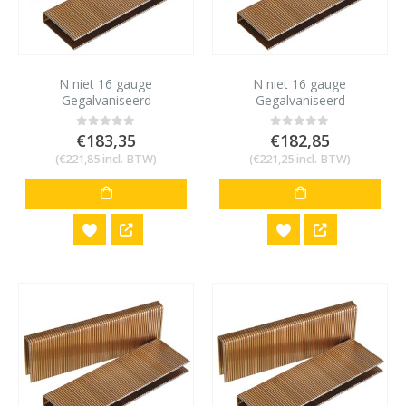
N niet 16 gauge
N niet 16 gauge
Gegalvaniseerd
Gegalvaniseerd
10,6x19mm 20.000 stuks
10,6x22mm 20.000 stuks
€
183,35
€
182,85
0
out of 5
0
out of 5
(
€
221,85
incl. BTW)
(
€
221,25
incl. BTW)