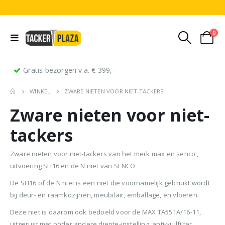
0
Gratis bezorgen v.a. € 399,-
WINKEL
ZWARE NIETEN VOOR NIET-TACKERS
Zware nieten voor niet-
tackers
Zware nieten voor niet-tackers van het merk max en senco ,
uitvoering SH16 en de N niet van SENCO
Stripnagels rondkop 4.2x160mm blank 21° 1250 stuks
Senco PAL70 Coilnailer 45-65mm Dual
De SH16 of de N niet is een niet die voornamelijk gebruikt wordt
0
out of 5
0
out of 5
0
ou
€
116,75
€
11
€
680,00
bij deur- en raamkozijnen, meubilair, emballage, en vloeren.
Oorspronkelijke
Huidige
€
599,50
(
incl.
(
€
141,27
€
141
Deze niet is daarom ook bedoeld voor de MAX TA551A/16-11,
prijs
prijs
BTW)
BTW)
(
incl.
€
725,40
was:
is:
uitgerust met onder andere diepte-instelling, anti-vuilfilter,