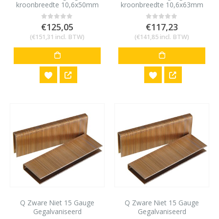
kroonbreedte 10,6x50mm
kroonbreedte 10,6x63mm
8,400 stuks
6500 stuks
€
125,05
€
117,23
0
out of 5
0
out of 5
(
€
151,31
incl. BTW)
(
€
141,85
incl. BTW)
Q Zware Niet 15 Gauge
Q Zware Niet 15 Gauge
Gegalvaniseerd
Gegalvaniseerd