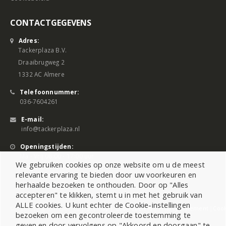
CONTACTGEGEVENS
Adres:
Tackerplaza B.V.
Draaibrugweg 2
1332 AC Almere
Telefoonnummer:
036-7604261
E-mail:
info@tackerplaza.nl
Openingstijden:
Ma - Vrij 08:00 - 17:00 uur
We gebruiken cookies op onze website om u de meest
relevante ervaring te bieden door uw voorkeuren en
herhaalde bezoeken te onthouden. Door op "Alles
accepteren" te klikken, stemt u in met het gebruik van
ALLE cookies. U kunt echter de Cookie-instellingen
©2026 All Rights Reserved |
Sitemap
|
Cookiebeleid
|
Privacy Statement
|
Cook
bezoeken om een gecontroleerde toestemming te
geven en door vervolgens op "Akkoord en doorgaan" te