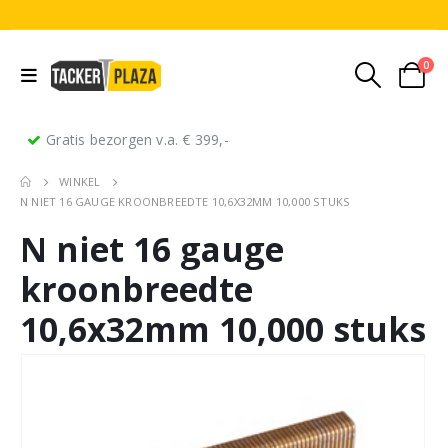
0
Gratis bezorgen v.a. € 399,-
WINKEL
N NIET 16 GAUGE KROONBREEDTE 10,6X32MM 10,000 STUKS
N niet 16 gauge
kroonbreedte
10,6x32mm 10,000 stuks