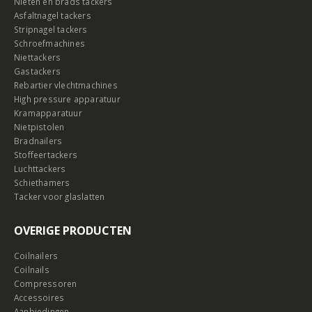
Nieten en brads tackers
Asfaltnagel tackers
Stripnagel tackers
Schroefmachines
Niettackers
Gastackers
Rebartier vlechtmachines
High pressure apparatuur
Kramapparatuur
Nietpistolen
Bradnailers
Stoffeertackers
Luchttackers
Schiethamers
Tacker voor glaslatten
OVERIGE PRODUCTEN
Coilnailers
Coilnails
Compressoren
Accessoires
Aanbiedingen