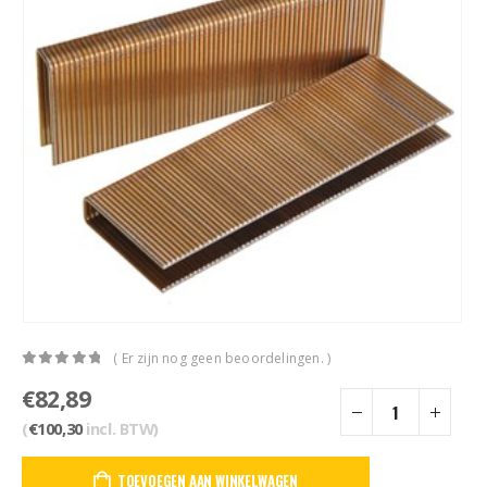
( Er zijn nog geen beoordelingen. )
0
out of 5
€
82,89
(
€
100,30
incl. BTW)
TOEVOEGEN AAN WINKELWAGEN