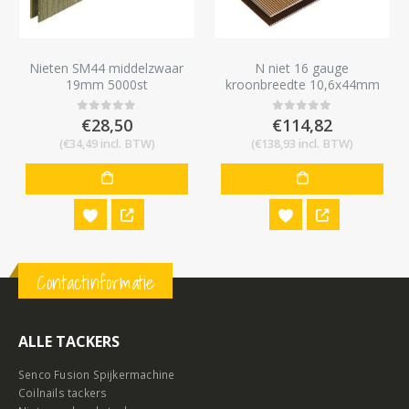
Nieten SM44 middelzwaar
N niet 16 gauge
19mm 5000st
kroonbreedte 10,6x44mm
10,000 stuks
€
28,50
€
114,82
0
out of 5
0
out of 5
(
€
34,49
incl. BTW)
(
€
138,93
incl. BTW)
Contactinformatie
ALLE TACKERS
Senco Fusion Spijkermachine
Coilnails tackers