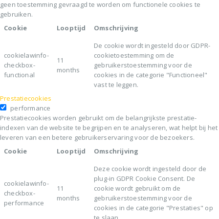
geen toestemming gevraagd te worden om functionele cookies te
gebruiken.
Cookie
Looptijd
Omschrijving
De cookie wordt ingesteld door GDPR-
cookielawinfo-
cookietoestemming om de
11
checkbox-
gebruikerstoestemming voor de
months
functional
cookies in de categorie "Functioneel"
vast te leggen.
Prestatiecookies
performance
Prestatiecookies worden gebruikt om de belangrijkste prestatie-
indexen van de website te begrijpen en te analyseren, wat helpt bij het
leveren van een betere gebruikerservaring voor de bezoekers.
Cookie
Looptijd
Omschrijving
Deze cookie wordt ingesteld door de
plug-in GDPR Cookie Consent. De
cookielawinfo-
11
cookie wordt gebruikt om de
checkbox-
months
gebruikerstoestemming voor de
performance
cookies in de categorie "Prestaties" op
te slaan.