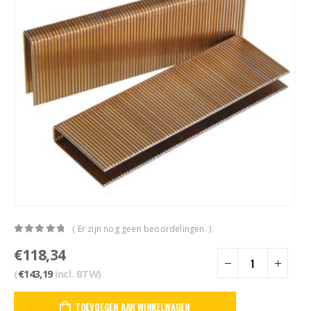
( Er zijn nog geen beoordelingen. )
0
out of 5
€
118,34
(
€
143,19
incl. BTW)
TOEVOEGEN AAN WINKELWAGEN