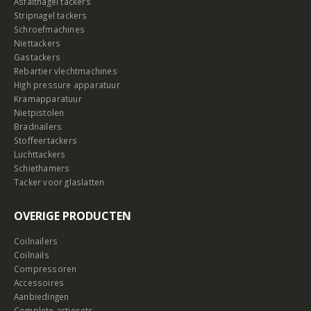
Asfaltnagel tackers
Stripnagel tackers
Schroefmachines
Niettackers
Gastackers
Rebartier vlechtmachines
High pressure apparatuur
Kramapparatuur
Nietpistolen
Bradnailers
Stoffeertackers
Luchttackers
Schiethamers
Tacker voor glaslatten
OVERIGE PRODUCTEN
Coilnailers
Coilnails
Compressoren
Accessoires
Aanbiedingen
Complete actiesets