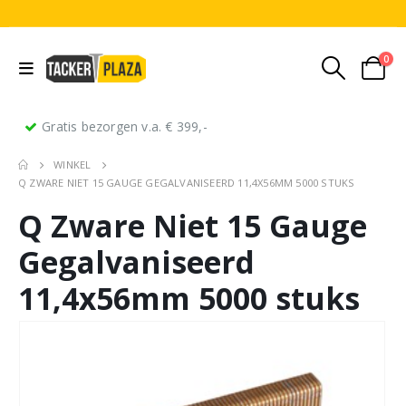
0
Gratis bezorgen v.a. € 399,-
WINKEL
Q ZWARE NIET 15 GAUGE GEGALVANISEERD 11,4X56MM 5000 STUKS
Q Zware Niet 15 Gauge
Gegalvaniseerd
11,4x56mm 5000 stuks