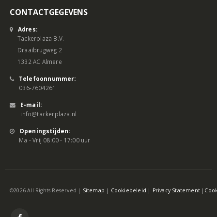
CONTACTGEGEVENS
Adres:
Tackerplaza B.V.
Draaibrugweg 2
1332 AC Almere
Telefoonnummer:
036-7604261
E-mail:
info@tackerplaza.nl
Openingstijden:
Ma - Vrij 08:00 - 17:00 uur
©2026 All Rights Reserved |
Sitemap
|
Cookiebeleid
|
Privacy Statement
|
Cook