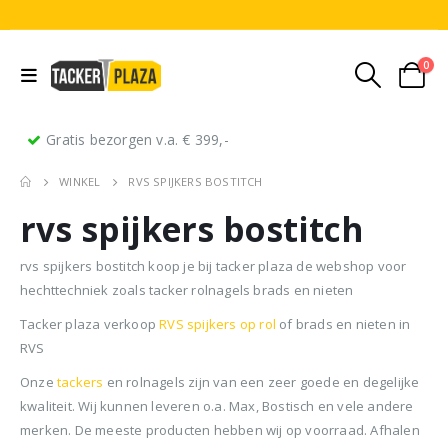
0
Gratis bezorgen v.a. € 399,-
WINKEL
RVS SPIJKERS BOSTITCH
rvs spijkers bostitch
rvs spijkers bostitch koop je bij tacker plaza de webshop voor
hechttechniek zoals tacker rolnagels brads en nieten
Tacker plaza verkoop
RVS spijkers op rol
of brads en nieten in
Stripnagels rondkop 4.2x160mm blank 21° 1250 stuks
Senco PAL70 Coilnailer 45-65mm Dual
RVS
Onze
tackers
en rolnagels zijn van een zeer goede en degelijke
0
out of 5
0
out of 5
0
ou
€
116,75
€
11
€
680,00
Oorspronkelijke
Huidige
€
599,50
kwaliteit. Wij kunnen leveren o.a. Max, Bostisch en vele andere
(
incl.
(
€
141,27
€
141
prijs
prijs
merken. De meeste producten hebben wij op voorraad. Afhalen
BTW)
BTW)
(
incl.
€
725,40
was:
is: