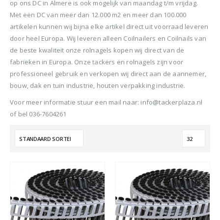
BTW)
op ons DC in Almere is ook mogelijk van maandag t/m vrijdag.
€680,00.
€599,50.
Stinger Caps 22mm Nieten met Caps voor de CS150B 2000 stuks
Met een DC van meer dan 12.000 m2 en meer dan 100.000
Senco PAL57F Coilnailer 25-57mm
artikelen kunnen wij bijna elke artikel direct uit voorraad leveren
0
out of 5
0
ou
€
88,35
€
88
door heel Europa. Wij leveren alleen Coilnailers en Coilnails van
0
out of 5
€
680,00
(
incl.
(
€
106,90
€
106
de beste kwaliteit onze rolnagels kopen wij direct van de
Oorspronkelijke
Huidige
€
565,00
BTW)
BTW)
fabrieken in Europa. Onze tackers en rolnagels zijn voor
prijs
prijs
(
incl.
€
683,65
professioneel gebruik en verkopen wij direct aan de aannemer,
was:
is:
Rolnagels RVS 2.5x65mm (1200st) plastic gebonden
BTW)
bouw, dak en tuin industrie, houten verpakking industrie.
€680,00.
€565,00.
Senco Coilpro90 Coilnailer 45-90mm
Voor meer informatie stuur een mail naar: info@tackerplaza.nl
0
out of 5
0
ou
€
79,95
€
79
of bel 036-7604261
(
incl.
(
€
96,74
€
96,
0
out of 5
€
1.150,00
BTW)
BTW)
Oorspronkelijke
Huidige
€
990,00
prijs
prijs
(
incl.
€
1.197,90
was:
is:
BTW)
€1.150,00.
€990,00.