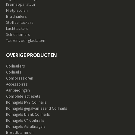
Kramapparatuur
Nietpistolen
Bradnailers
Stoffeertackers
Luchttackers
Schiethamers
Tacker voor glaslatten
OVERIGE PRODUCTEN
Coilnailers
Coilnails
Compressoren
Accessoires
Aanbiedingen
Complete actiesets
Rolnagels RVS Coilnails
Rolnagels gegalvaniseerd Coilnails
Rolnagels blank Coilnails
Rolnagels 0° Coilnails
Rolnagels Asfaltnagels
Breedkrammen