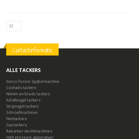
Contactinformatie
ALLE TACKERS
Senco Fusion Spijkermachine
Coilnails tackers
Nieten en brads tackers
Asfaltnagel tackers
Stripnagel tackers
Schroefmachines
Niettackers
Gastackers
Rebartier vlechtmachines
High pressure apparatuur