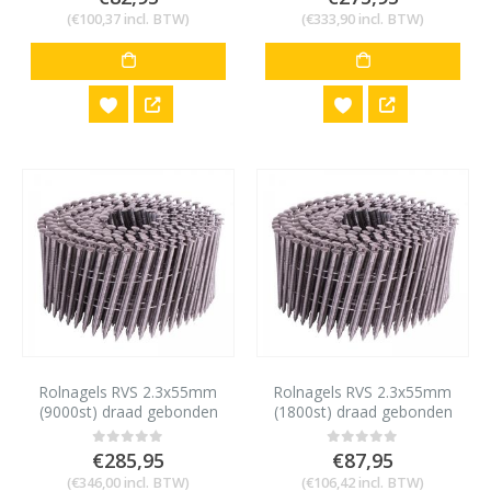
(
€
100,37
incl. BTW)
(
€
333,90
incl. BTW)
Rolnagels RVS 2.3x55mm
Rolnagels RVS 2.3x55mm
(9000st) draad gebonden
(1800st) draad gebonden
bolkop vlakke rol
bolkop vlakke rol
€
285,95
€
87,95
0
out of 5
0
out of 5
(
€
346,00
incl. BTW)
(
€
106,42
incl. BTW)