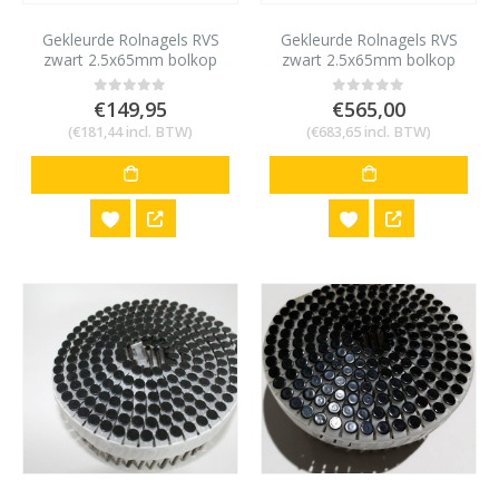
Gekleurde Rolnagels RVS
Gekleurde Rolnagels RVS
zwart 2.5x65mm bolkop
zwart 2.5x65mm bolkop
1200 stuks
4800 stuks
€
149,95
€
565,00
0
out of 5
0
out of 5
(
€
181,44
incl. BTW)
(
€
683,65
incl. BTW)