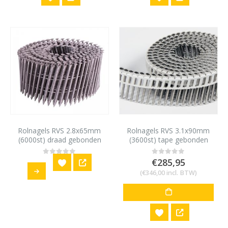
Rolnagels RVS 2.8x65mm
Rolnagels RVS 3.1x90mm
(6000st) draad gebonden
(3600st) tape gebonden
bolkop vlakke rol
bolkop vlakke rol
€
285,95
0
out of 5
0
out of 5
(
€
346,00
incl. BTW)