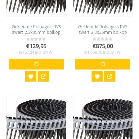
Gekleurde Rolnagels RVS
Gekleurde Rolnagels RVS
zwart 2.3x35mm bolkop
zwart 2.3x35mm bolkop
1200 stuks
8400 stuks
€
129,95
€
875,00
0
out of 5
0
out of 5
(
€
157,24
incl. BTW)
(
€
1.058,75
incl. BTW)