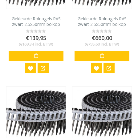
Gekleurde Rolnagels RVS
Gekleurde Rolnagels RVS
zwart 2.5x50mm bolkop
zwart 2.5x50mm bolkop
1200 stuks
6000 stuks
€
139,95
€
660,00
0
out of 5
0
out of 5
(
€
169,34
incl. BTW)
(
€
798,60
incl. BTW)