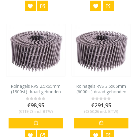
Rolnagels RVS 2.5x65mm
Rolnagels RVS 2.5x65mm
(1800st) draad gebonden
(6000st) draad gebonden
bolkop vlakke rol
bolkop vlakke rol
€
98,95
€
291,95
0
out of 5
0
out of 5
(
€
119,73
incl. BTW)
(
€
353,26
incl. BTW)