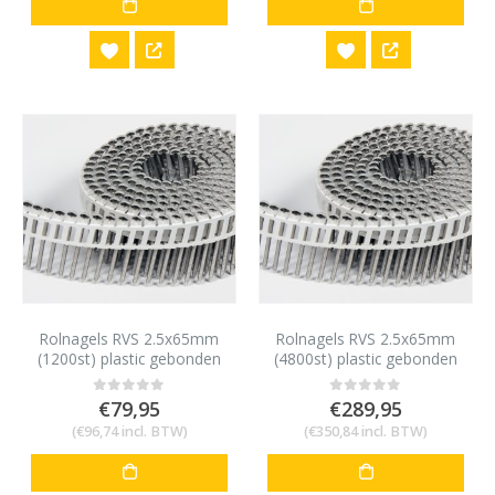
Rolnagels RVS 2.5x65mm
Rolnagels RVS 2.5x65mm
(1200st) plastic gebonden
(4800st) plastic gebonden
€
79,95
€
289,95
0
out of 5
0
out of 5
(
€
96,74
incl. BTW)
(
€
350,84
incl. BTW)