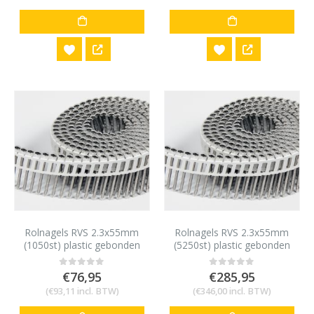
Rolnagels RVS 2.3x55mm
Rolnagels RVS 2.3x55mm
(1050st) plastic gebonden
(5250st) plastic gebonden
€
76,95
€
285,95
0
out of 5
0
out of 5
(
€
93,11
incl. BTW)
(
€
346,00
incl. BTW)