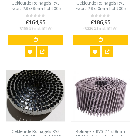
Gekleurde Rolnagels RVS
Gekleurde Rolnagels RVS
zwart 2.8x38mm Ral 9005
zwart 2.8x50mm Ral 9005
1200 stuks
1200 stuks
€
164,95
€
186,95
0
out of 5
0
out of 5
(
€
199,59
incl. BTW)
(
€
226,21
incl. BTW)
Gekleurde Rolnagels RVS
Rolnagels RVS 2.1x38mm