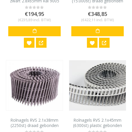
zwart 2.8x65mm Ral 9005
(15.000st) draad gebonden
1200 stuks
bolkop vlakke rol
€
194,95
€
348,85
0
out of 5
0
out of 5
(
€
235,89
incl. BTW)
(
€
422,11
incl. BTW)
Rolnagels RVS 2.1x38mm
Rolnagels RVS 2.1x45mm
(2250st) draad gebonden
(6300st) plastic gebonden
bolkop vlakke rol
bolkop vlakke rol