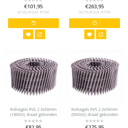
€
101,95
€
263,95
0
out of 5
0
out of 5
(
€
123,36
incl. BTW)
(
€
319,38
incl. BTW)
Rolnagels RVS 2.3x50mm
Rolnagels RVS 2.3x50mm
(1800st) draad gebonden
(9000st) draad gebonden
bolkop vlakke rol
bolkop vlakke rol
€
82,95
€
275,95
0
out of 5
0
out of 5