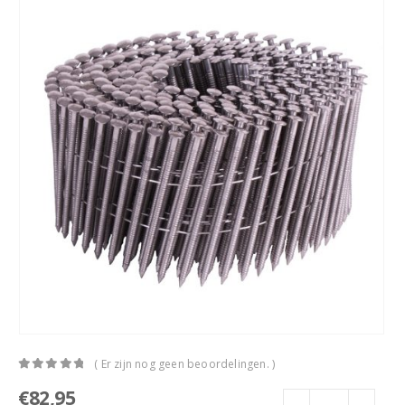
( Er zijn nog geen beoordelingen. )
0
out of 5
€
82,95