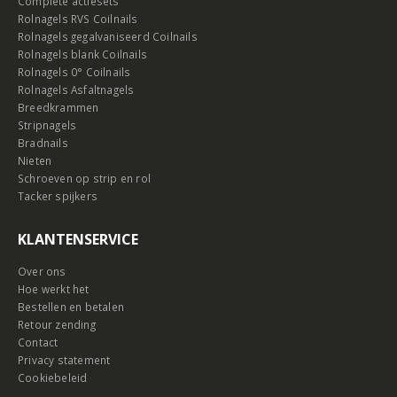
Complete actiesets
Rolnagels RVS Coilnails
Rolnagels gegalvaniseerd Coilnails
Rolnagels blank Coilnails
Rolnagels 0° Coilnails
Rolnagels Asfaltnagels
Breedkrammen
Stripnagels
Bradnails
Nieten
Schroeven op strip en rol
Tacker spijkers
KLANTENSERVICE
Over ons
Hoe werkt het
Bestellen en betalen
Retour zending
Contact
Privacy statement
Cookiebeleid