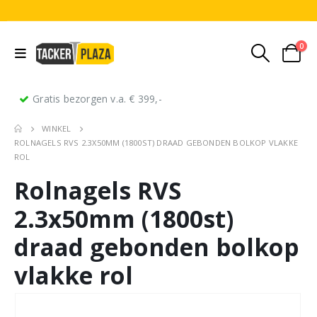
0
Gratis bezorgen v.a. € 399,-
WINKEL
ROLNAGELS RVS 2.3X50MM (1800ST) DRAAD GEBONDEN BOLKOP VLAKKE
ROL
Rolnagels RVS
2.3x50mm (1800st)
draad gebonden bolkop
vlakke rol