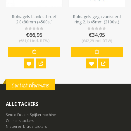
Rolnagels blank schroef
Rolnagels gegalvaniseerd
2.8x80mm (4500st)
ring 2.1x45mm (2100st)
€
66,95
€
34,95
0
out of 5
0
out of 5
(
€
81,01
incl. BTW)
(
€
42,29
incl. BTW)
Contactinformatie
ALLE TACKERS
Senco Fusion Spijkermachine
Coilnails tackers
Nieten en brads tackers