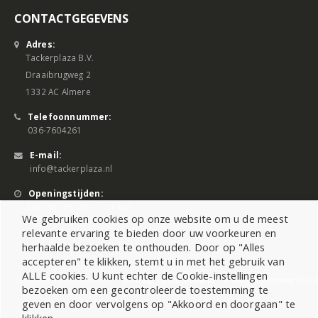
CONTACTGEGEVENS
Adres:
Tackerplaza B.V.
Draaibrugweg 2
1332 AC Almere
Telefoonnummer:
036-7604261
E-mail:
info@tackerplaza.nl
Openingstijden:
Ma - Vrij 08:00 - 17:00 uur
We gebruiken cookies op onze website om u de meest
relevante ervaring te bieden door uw voorkeuren en
herhaalde bezoeken te onthouden. Door op "Alles
accepteren" te klikken, stemt u in met het gebruik van
ALLE cookies. U kunt echter de Cookie-instellingen
©2026 All Rights Reserved |
Sitemap
|
Cookiebeleid
|
Privacy Statement
|
Cook
bezoeken om een gecontroleerde toestemming te
geven en door vervolgens op "Akkoord en doorgaan" te