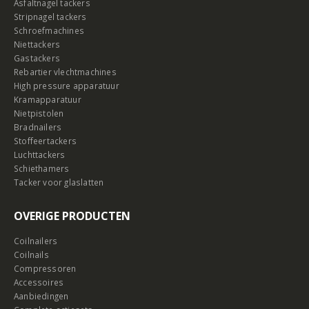
Asfaltnagel tackers
Stripnagel tackers
Schroefmachines
Niettackers
Gastackers
Rebartier vlechtmachines
High pressure apparatuur
Kramapparatuur
Nietpistolen
Bradnailers
Stoffeertackers
Luchttackers
Schiethamers
Tacker voor glaslatten
OVERIGE PRODUCTEN
Coilnailers
Coilnails
Compressoren
Accessoires
Aanbiedingen