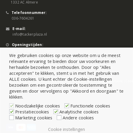
1332 AC Almere
Telefoonnummer:
036-7604261
E-mail:
info@tackerplaza.nl
Openingstijden:
Ma - Vrij 08:00 - 17:00 uur
We gebruiken cookies op onze website om u de meest
relevante ervaring te bieden door uw voorkeuren en
herhaalde bezoeken te onthouden. Door op "Alles
accepteren" te klikken, stemt u in met het gebruik van
ALLE cookies. U kunt echter de Cookie-instellingen
©2026 All Rights Reserved |
Sitemap
|
Cookiebeleid
|
Privacy Statement
|
Cook
bezoeken om een gecontroleerde toestemming te
geven en door vervolgens op "Akkoord en doorgaan" te
klikken.
Noodzakelijke cookies
Functionele cookies
Prestatiecookies
Analytische cookies
Marketing cookies
Andere cookies
Cookie instellingen