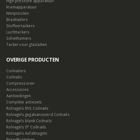
High pressure apparatuur
Kramapparatuur
Nietpistolen
Bradnailers
Stoffeertackers
Luchttackers
Schiethamers
Tacker voor glaslatten
OVERIGE PRODUCTEN
Coilnailers
Coilnails
Compressoren
Accessoires
Aanbiedingen
Complete actiesets
Rolnagels RVS Coilnails
Rolnagels gegalvaniseerd Coilnails
Rolnagels blank Coilnails
Rolnagels 0° Coilnails
Rolnagels Asfaltnagels
Breedkrammen