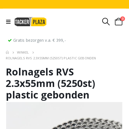
0
Gratis bezorgen v.a. € 399,-
WINKEL
ROLNAGELS RVS 2.3X55MM (5250ST) PLASTIC GEBONDEN
Rolnagels RVS
2.3x55mm (5250st)
plastic gebonden