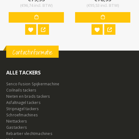
(
€
96,74
incl. BTW)
(
€
95,53
incl. BTW)
Contactinformatie
ALLE TACKERS
Senco Fusion Spijkermachine
Coilnails tackers
Nieten en brads tackers
Asfaltnagel tackers
Stripnagel tackers
Schroefmachines
Niettackers
Gastackers
Rebartier vlechtmachines