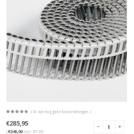
( Er zijn nog geen beoordelingen. )
0
out of 5
€
285,95
(
€
346,00
incl. BTW)