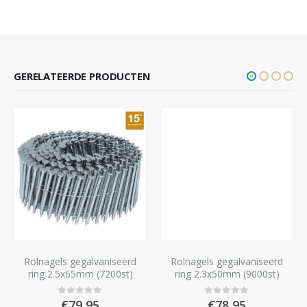
GERELATEERDE PRODUCTEN
Rolnagels gegalvaniseerd
Rolnagels gegalvaniseerd
ring 2.5x65mm (7200st)
ring 2.3x50mm (9000st)
€
79,95
€
78,95
0
out of 5
0
out of 5