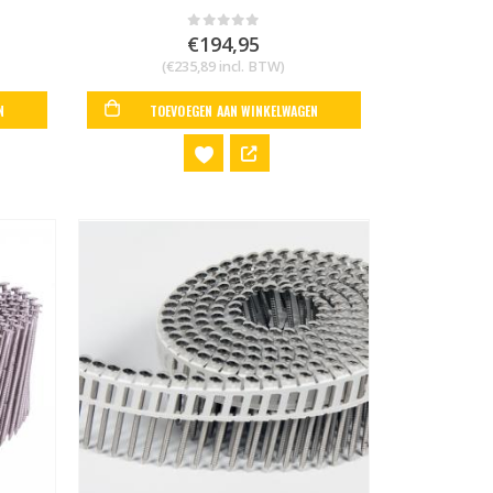
€
194,95
0
out of 5
(
€
235,89
incl. BTW)
N
TOEVOEGEN AAN WINKELWAGEN