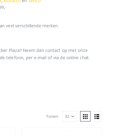
x
,
Bostitch
en
Senco
99,-
Rolnagels RVS 2.5x65mm (1200st) plastic gebonden
0
out of 5
€
79,95
van veel verschillende merken.
€
96,74
(
incl. BTW)
Tacker Plaza? Neem dan contact op met onze
de telefoon, per e-mail of via de online chat.
Tonen: