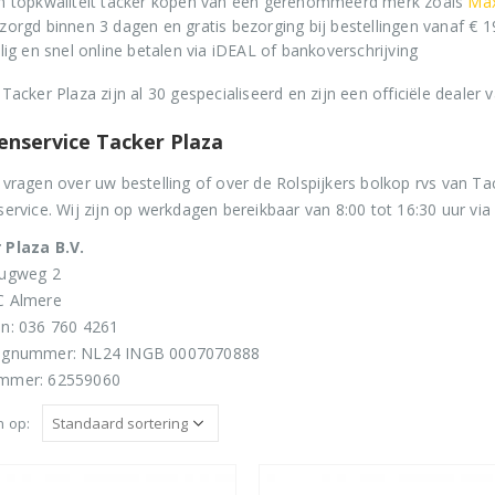
n topkwaliteit tacker kopen van een gerenommeerd merk zoals
Ma
€680,00.
€565,00.
zorgd binnen 3 dagen en gratis bezorging bij bestellingen vanaf € 1
Rolnagels RVS 2.5x65mm (1200st) plastic gebonden
Senco Coilpro90 Coilnailer 45-90mm
ilig en snel online betalen via iDEAL of bankoverschrijving
0
out of 5
€
79,95
0
out of 5
€
1.150,00
 Tacker Plaza zijn al 30 gespecialiseerd en zijn een officiële dealer 
Oorspronkelijke
Huidige
€
990,00
€
96,74
(
incl. BTW)
prijs
prijs
enservice Tacker Plaza
€
1.197,90
(
incl. BTW)
was:
is:
 vragen over uw bestelling of over de Rolspijkers bolkop rvs van 
€1.150,00.
€990,00.
service. Wij zijn op werkdagen bereikbaar van 8:00 tot 16:30 uur via 
 Plaza B.V.
rugweg 2
C Almere
n: 036 760 4261
ngnummer: NL24 INGB 0007070888
mmer: 62559060
n op: