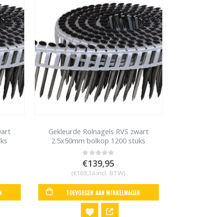
wart
Gekleurde Rolnagels RVS zwart
uks
2.5x50mm bolkop 1200 stuks
€
139,95
0
out of 5
(
€
169,34
incl. BTW)
N
TOEVOEGEN AAN WINKELWAGEN