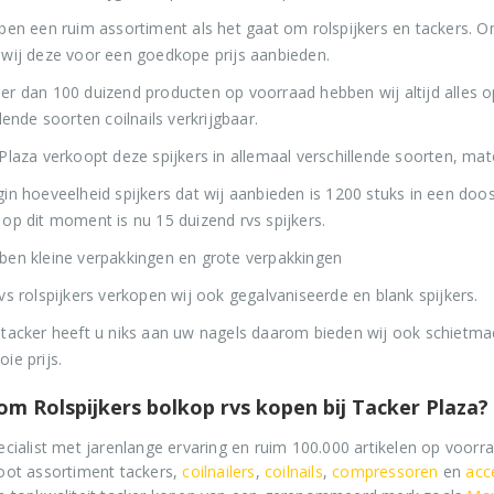
ben een ruim assortiment als het gaat om rolspijkers en tackers. 
wij deze voor een goedkope prijs aanbieden.
r dan 100 duizend producten op voorraad hebben wij altijd alles op
lende soorten coilnails verkrijgbaar.
Plaza verkoopt deze spijkers in allemaal verschillende soorten, ma
in hoeveelheid spijkers dat wij aanbieden is 1200 stuks in een do
op dit moment is nu 15 duizend rvs spijkers.
Stripnagels rondkop 4.2x160mm blank 21° 1250 stuks
Senco PAL70 Coilnailer 45-65mm Dual
en kleine verpakkingen en grote verpakkingen
vs rolspijkers verkopen wij ook gegalvaniseerde en blank spijkers.
Oorspronkelijke
Huidige
0
out of 5
0
out of 5
€
116,75
€
599,50
€
680,00
prijs
prijs
tacker heeft u niks aan uw nagels daarom bieden wij ook schietm
€
141,27
(
incl. BTW)
€
725,40
(
incl. BTW)
was:
is:
ie prijs.
€680,00.
€599,50.
Stinger Caps 22mm Nieten met Caps voor de CS150B 2000 stuks
Senco PAL57F Coilnailer 25-57mm
m Rolspijkers bolkop rvs kopen bij Tacker Plaza?
0
out of 5
Oorspronkelijke
Huidige
€
88,35
0
out of 5
€
565,00
€
680,00
ecialist met jarenlange ervaring en ruim 100.000 artikelen op voorr
prijs
prijs
oot assortiment tackers,
coilnailers
,
coilnails
,
compressoren
en
acc
€
106,90
(
incl. BTW)
€
683,65
(
incl. BTW)
was:
is: