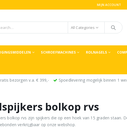
MIJN ACCOUNT
All Categories
TIGINGSMIDDELEN
SCHROEFMACHINES
ROLNAGELS
COMP
ratis bezorgen v.a. € 399,-
Spoedlevering mogelijk binnen 1 we
lspijkers bolkop rvs
kers bolkop rvs zijn spijkers die op een hoek van 15 graden staan. D
gebonden verkrijgbaar op onze webshop.