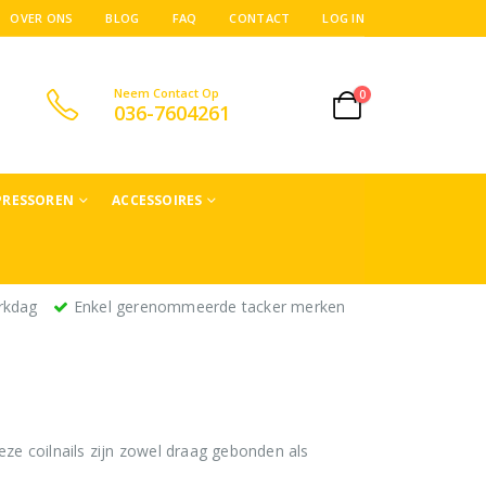
OVER ONS
BLOG
FAQ
CONTACT
LOG IN
Neem Contact Op
0
036-7604261
RESSOREN
ACCESSOIRES
rkdag
Enkel gerenommeerde tacker merken
eze coilnails zijn zowel draag gebonden als