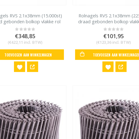
gels RVS 2.1x38mm (15.000st)
Rolnagels RVS 2.1x38mm (22
d gebonden bolkop vlakke rol
draad gebonden bolkop vlakk
€
348,85
€
101,95
0
out of 5
0
out of 5
(
€
422,11
incl. BTW)
(
€
123,36
incl. BTW)
TOEVOEGEN AAN WINKELWAGEN
TOEVOEGEN AAN WINKELWAGE