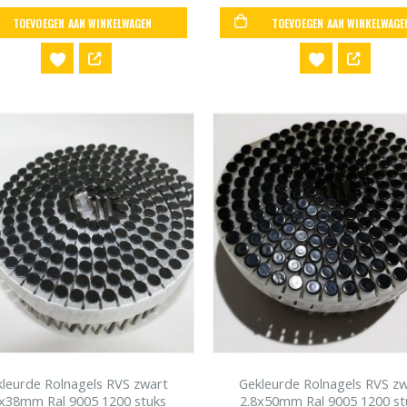
TOEVOEGEN AAN WINKELWAGEN
TOEVOEGEN AAN WINKELWAGE
leurde Rolnagels RVS zwart
Gekleurde Rolnagels RVS z
8x38mm Ral 9005 1200 stuks
2.8x50mm Ral 9005 1200 st