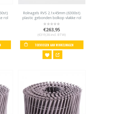
50st)
Rolnagels RVS 2.1x45mm (6300st)
e rol
plastic gebonden bolkop vlakke rol
€
263,95
0
out of 5
(
€
319,38
incl. BTW)
N
TOEVOEGEN AAN WINKELWAGEN