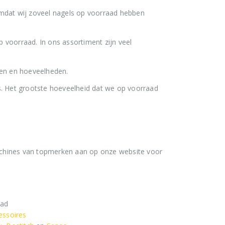
Omdat wij zoveel nagels op voorraad hebben
 voorraad. In ons assortiment zijn veel
ten en hoeveelheden.
os. Het grootste hoeveelheid dat we op voorraad
Stripnagels rondkop 4.2x160mm blank 21° 1250 stuks
0
out of 5
€
116,75
achines van topmerken aan op onze website voor
€
141,27
(
incl. BTW)
Stinger Caps 22mm Nieten met Caps voor de CS150B 2000 stuks
0
out of 5
€
88,35
aad
essoires
€
106,90
(
incl. BTW)