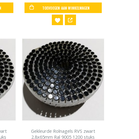
N
TOEVOEGEN AAN WINKELWAGEN
wart
Gekleurde Rolnagels RVS zwart
uks
2.8x65mm Ral 9005 1200 stuks