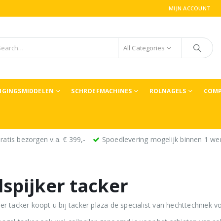
MIJN ACCOUNT
All Categories
TIGINGSMIDDELEN
SCHROEFMACHINES
ROLNAGELS
COMP
ratis bezorgen v.a. € 399,-
Spoedlevering mogelijk binnen 1 we
lspijker tacker
ker tacker koopt u bij tacker plaza de specialist van hechttechniek