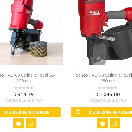
co PAL100 Coilnailer dual 55-
Senco PAL130 Coilnailer dual
100mm
130mm
€
914,75
€
1.045,00
0
out of 5
0
out of 5
(
€
1.106,85
incl. BTW)
(
€
1.264,45
incl. BTW)
TOEVOEGEN AAN WINKELWAGEN
TOEVOEGEN AAN WINKELWAGE