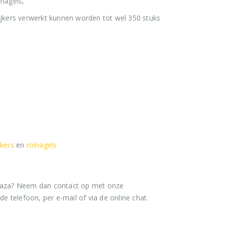
lnagels,
pijkers verwerkt kunnen worden tot wel 350 stuks
Stripnagels rondkop 4.2x160mm blank 21° 1250 stuks
0
out of 5
€
116,75
ckers
en
rolnagels
€
141,27
(
incl. BTW)
Stinger Caps 22mm Nieten met Caps voor de CS150B 2000 stuks
 Plaza? Neem dan contact op met onze
de telefoon, per e-mail of via de online chat.
0
out of 5
€
88,35
€
106,90
(
incl. BTW)