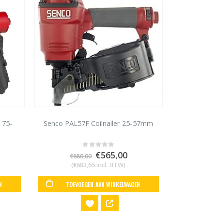
 75-
Senco PAL57F Coilnailer 25-57mm
Oorspronkelijke
Huidige
€
565,00
0
out of 5
€
680,00
prijs
prijs
(
€
683,65
incl. BTW)
was:
is:
€680,00.
€565,00.
N
TOEVOEGEN AAN WINKELWAGEN