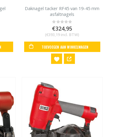
gel
Daknagel tacker RF45 van 19-45 mm
asfaltnagels
€
324,95
0
out of 5
(
€
393,19
incl. BTW)
N
TOEVOEGEN AAN WINKELWAGEN