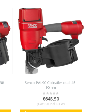
 38-
Senco PAL90 Coilnailer dual 45-
90mm
€
645,50
0
out of 5
(
€
781,06
incl. BTW)