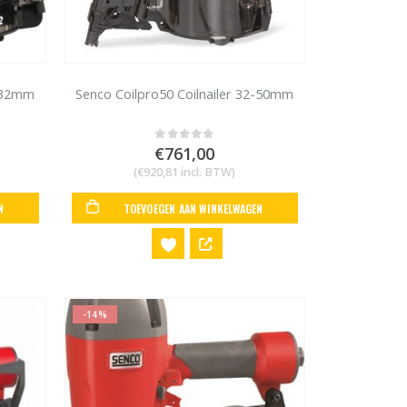
5-32mm
Senco Coilpro50 Coilnailer 32-50mm
elijke
idige
€
761,00
0
out of 5
js
(
€
920,81
incl. BTW)
15,00.
N
TOEVOEGEN AAN WINKELWAGEN
-14%