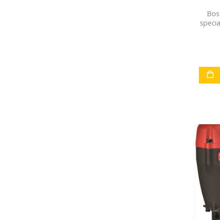
Bos
speci