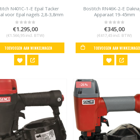
titch N401C-1-E Epal Tacker
Bostitch RN46K-2-E Dakna
aal voor Epal nagels 2,8-3,8mm
Apparaat 19-45mm
lengte 100mm
€
1.295,00
€
345,00
0
out of 5
0
out of 5
(
€
1.566,95
incl. BTW)
(
€
417,45
incl. BTW)
TOEVOEGEN AAN WINKELWAGEN
TOEVOEGEN AAN WINKELWAGE
-26%