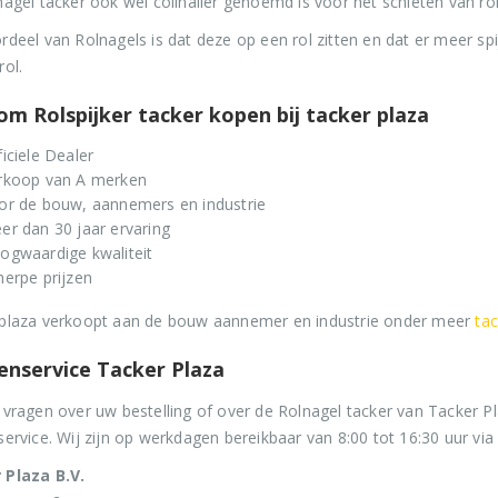
nagel tacker ook wel coilnailer genoemd is voor het schieten van ro
rdeel van Rolnagels is dat deze op een rol zitten en dat er meer s
rol.
m Rolspijker tacker kopen bij tacker plaza
ficiele Dealer
rkoop van A merken
or de bouw, aannemers en industrie
er dan 30 jaar ervaring
Stripnagels rondkop 4.2x160mm blank 21° 1250 stuks
Senco PAL70 Coilnailer 45-65mm Dual
ogwaardige kwaliteit
herpe prijzen
Oorspronkelijke
Huidige
0
out of 5
0
out of 5
€
116,75
€
599,50
€
680,00
plaza verkoopt aan de bouw aannemer en industrie onder meer
ta
prijs
prijs
€
141,27
(
incl. BTW)
€
725,40
(
incl. BTW)
was:
is:
enservice Tacker Plaza
€680,00.
€599,50.
Stinger Caps 22mm Nieten met Caps voor de CS150B 2000 stuks
Senco PAL57F Coilnailer 25-57mm
 vragen over uw bestelling of over de Rolnagel tacker van Tacker
service. Wij zijn op werkdagen bereikbaar van 8:00 tot 16:30 uur via 
0
out of 5
Oorspronkelijke
Huidige
€
88,35
0
out of 5
€
565,00
€
680,00
prijs
prijs
 Plaza B.V.
€
106,90
(
incl. BTW)
€
683,65
(
incl. BTW)
was:
is: