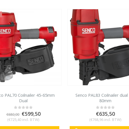
co PAL70 Coilnailer 45-65mm
Senco PAL83 Coilnailer dual
Dual
80mm
Oorspronkelijke
Huidige
€
599,50
€
635,50
0
out of 5
0
out of 5
€
680,00
prijs
prijs
(
€
725,40
incl. BTW)
(
€
768,96
incl. BTW)
was:
is: