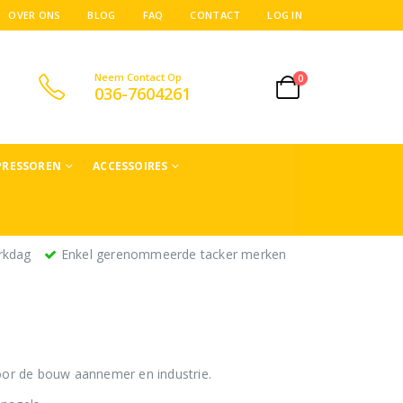
OVER ONS
BLOG
FAQ
CONTACT
LOG IN
Neem Contact Op
0
036-7604261
RESSOREN
ACCESSOIRES
rkdag
Enkel gerenommeerde tacker merken
 voor de bouw aannemer en industrie.