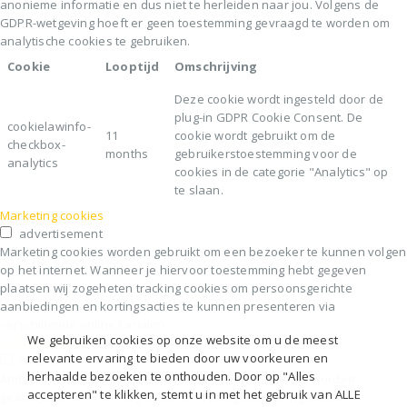
anonieme informatie en dus niet te herleiden naar jou. Volgens de
GDPR-wetgeving hoeft er geen toestemming gevraagd te worden om
analytische cookies te gebruiken.
Cookie
Looptijd
Omschrijving
Deze cookie wordt ingesteld door de
plug-in GDPR Cookie Consent. De
cookielawinfo-
11
cookie wordt gebruikt om de
checkbox-
months
gebruikerstoestemming voor de
analytics
cookies in de categorie "Analytics" op
te slaan.
Marketing cookies
advertisement
Marketing cookies worden gebruikt om een bezoeker te kunnen volgen
op het internet. Wanneer je hiervoor toestemming hebt gegeven
plaatsen wij zogeheten tracking cookies om persoonsgerichte
aanbiedingen en kortingsacties te kunnen presenteren via
verschillende online kanalen.
We gebruiken cookies op onze website om u de meest
Andere cookies
relevante ervaring te bieden door uw voorkeuren en
others
herhaalde bezoeken te onthouden. Door op "Alles
Andere niet-gecategoriseerde cookies zijn cookies die worden
accepteren" te klikken, stemt u in met het gebruik van ALLE
geanalyseerd en die nog niet in een categorie zijn ingedeeld