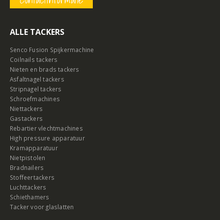
ALLE TACKERS
Senco Fusion Spijkermachine
Coilnails tackers
Nieten en brads tackers
Asfaltnagel tackers
Stripnagel tackers
Schroefmachines
Niettackers
Gastackers
Rebartier vlechtmachines
High pressure apparatuur
Kramapparatuur
Nietpistolen
Bradnailers
Stoffeertackers
Luchttackers
Schiethamers
Tacker voor glaslatten