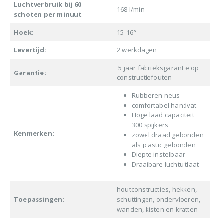
Luchtverbruik bij 60
168 l/min
schoten per minuut
Hoek:
15-16°
Levertijd:
2 werkdagen
5 jaar fabrieksgarantie op
Garantie:
constructiefouten
Rubberen neus
comfortabel handvat
Hoge laad capaciteit
300 spijkers
Kenmerken:
zowel draad gebonden
als plastic gebonden
Diepte instelbaar
Draaibare luchtuitlaat
houtconstructies, hekken,
Toepassingen:
schuttingen, ondervloeren,
wanden, kisten en kratten