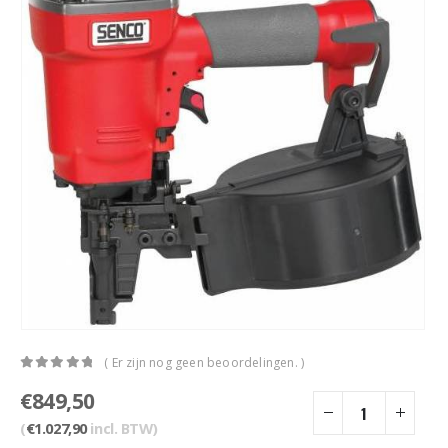
( Er zijn nog geen beoordelingen. )
0
out of 5
€
849,50
(
€
1.027,90
incl. BTW)