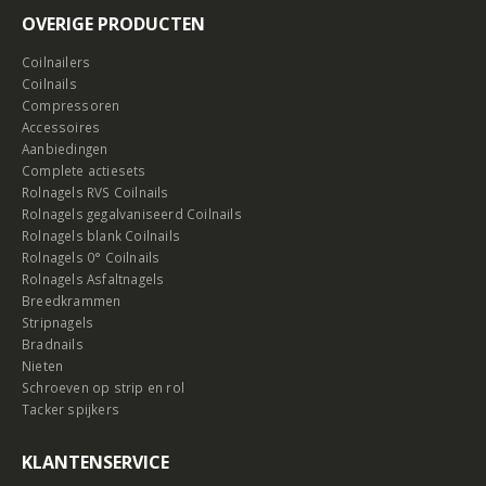
OVERIGE PRODUCTEN
Coilnailers
Coilnails
Compressoren
Accessoires
Aanbiedingen
Complete actiesets
Rolnagels RVS Coilnails
Rolnagels gegalvaniseerd Coilnails
Rolnagels blank Coilnails
Rolnagels 0° Coilnails
Rolnagels Asfaltnagels
Breedkrammen
Stripnagels
Bradnails
Nieten
Schroeven op strip en rol
Tacker spijkers
KLANTENSERVICE