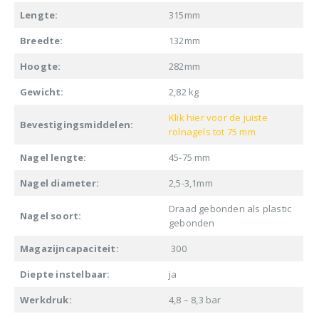
Lengte:
315mm
Breedte:
132mm
Hoogte:
282mm
Gewicht:
2,82 kg
Klik hier voor de juiste
Bevestigingsmiddelen:
rolnagels tot 75 mm
Nagel lengte:
45-75 mm
Nagel diameter:
2,5-3,1mm
Draad gebonden als plastic
Nagel soort:
gebonden
Magazijncapaciteit:
300
Diepte instelbaar:
ja
Werkdruk:
4,8 – 8,3 bar