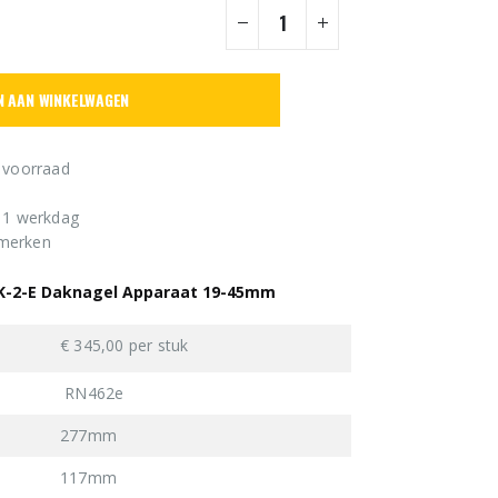
N AAN WINKELWAGEN
 voorraad
n 1 werkdag
 merken
6K-2-E Daknagel Apparaat 19-45mm
€ 345,00 per stuk
RN462e
277mm
117mm