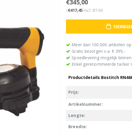
€
345,00
(
€
417,45
incl. BTW)
TOEVOEGE
Meer dan 100.000 artikelen op
Gratis bezorgen v.a. € 399,-
Spoedlevering mogelijk binne
Enkel gerenommeerde tacker
Productdetails Bostitch RN4
Prijs:
Artikelnummer:
Lengte:
Breedte: