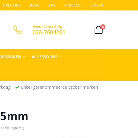
OVER ONS
BLOG
FAQ
CONTACT
LOG IN
Neem Contact Op
0
036-7604261
RESSOREN
ACCESSOIRES
rkdag
Enkel gerenommeerde tacker merken
-45mm
ordelingen. )