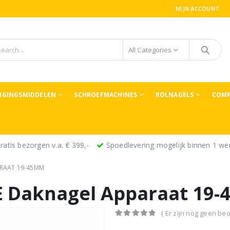
MIJN ACCOUNT
All Categories
TIGINGSMIDDELEN
SCHROEFMACHINES
ROLNAGELS
COMP
ratis bezorgen v.a. € 399,-
Spoedlevering mogelijk binnen 1 we
ARAAT 19-45MM
-E Daknagel Apparaat 19
( Er zijn nog geen beo
0
out of 5