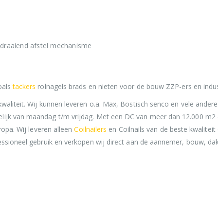
draaiend afstel mechanisme
oals
tackers
rolnagels brads en nieten voor de bouw ZZP-ers en indus
kwaliteit. Wij kunnen leveren o.a. Max, Bostisch senco en vele and
lijk van maandag t/m vrijdag. Met een DC van meer dan 12.000 m2 e
uropa. Wij leveren alleen
Coilnailers
en Coilnails van de beste kwaliteit
essioneel gebruik en verkopen wij direct aan de aannemer, bouw, dak 