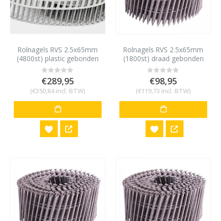
Rolnagels RVS 2.5x65mm
Rolnagels RVS 2.5x65mm
(4800st) plastic gebonden
(1800st) draad gebonden
bolkop vlakke rol
€
289,95
€
98,95
0
out of 5
0
out of 5
(
€
350,84
incl. BTW)
(
€
119,73
incl. BTW)