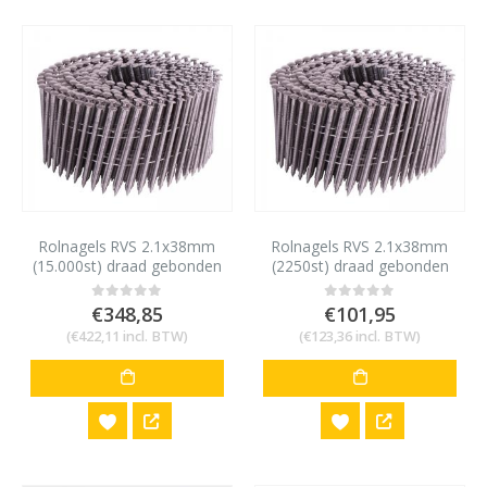
Rolnagels RVS 2.1x38mm
Rolnagels RVS 2.1x38mm
(15.000st) draad gebonden
(2250st) draad gebonden
bolkop vlakke rol
bolkop vlakke rol
€
348,85
€
101,95
0
out of 5
0
out of 5
(
€
422,11
incl. BTW)
(
€
123,36
incl. BTW)