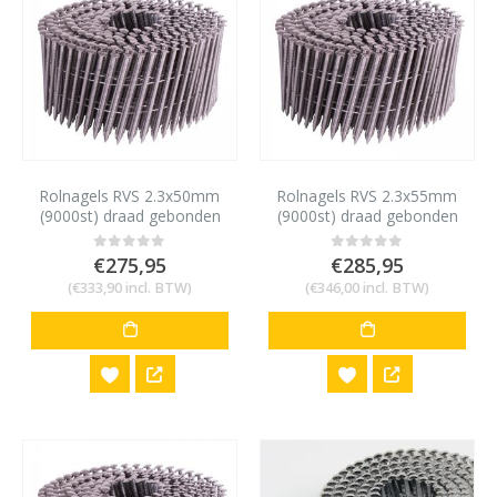
Rolnagels RVS 2.3x50mm
Rolnagels RVS 2.3x55mm
(9000st) draad gebonden
(9000st) draad gebonden
bolkop vlakke rol
bolkop vlakke rol
€
275,95
€
285,95
0
out of 5
0
out of 5
(
€
333,90
incl. BTW)
(
€
346,00
incl. BTW)