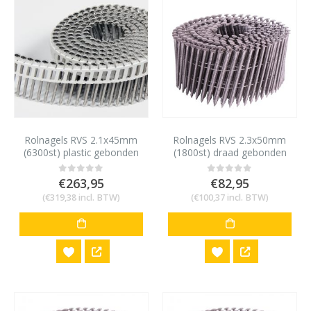
Rolnagels RVS 2.1x45mm
Rolnagels RVS 2.3x50mm
(6300st) plastic gebonden
(1800st) draad gebonden
bolkop vlakke rol
bolkop vlakke rol
€
263,95
€
82,95
0
out of 5
0
out of 5
(
€
319,38
incl. BTW)
(
€
100,37
incl. BTW)