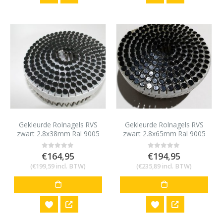
Gekleurde Rolnagels RVS
Gekleurde Rolnagels RVS
zwart 2.8x38mm Ral 9005
zwart 2.8x65mm Ral 9005
1200 stuks
1200 stuks
€
164,95
€
194,95
0
out of 5
0
out of 5
(
€
199,59
incl. BTW)
(
€
235,89
incl. BTW)