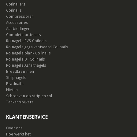
Coilnailers
Coilnails
Compressoren
Accessoires
Aanbiedingen
Complete actiesets
Rolnagels RVS Coilnails
Rolnagels gegalvaniseerd Coilnails
Rolnagels blank Coilnails
Rolnagels 0° Coilnails
Rolnagels Asfaltnagels
Breedkrammen
Stripnagels
Bradnails
Nieten
Schroeven op strip en rol
Tacker spijkers
KLANTENSERVICE
Over ons
Hoe werkt het