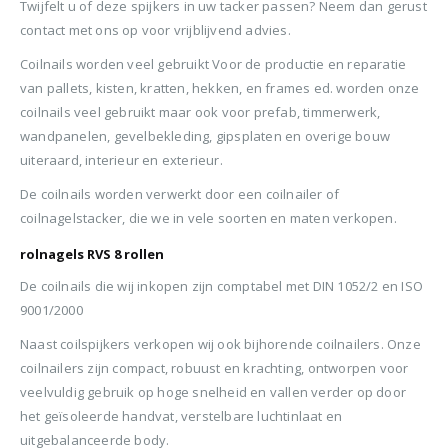
BTW)
Twijfelt u of deze spijkers in uw tacker passen? Neem dan gerust
€680,00.
€599,50.
Stinger Caps 22mm Nieten met Caps voor de CS150B 2000 stuks
contact met ons op voor vrijblijvend advies.
Senco PAL57F Coilnailer 25-57mm
Coilnails worden veel gebruikt Voor de productie en reparatie
0
out of 5
0
ou
€
88,35
€
88
van pallets, kisten, kratten, hekken, en frames ed. worden onze
0
out of 5
€
680,00
(
incl.
(
€
106,90
€
106
coilnails veel gebruikt maar ook voor prefab, timmerwerk,
Oorspronkelijke
Huidige
€
565,00
BTW)
BTW)
prijs
prijs
wandpanelen, gevelbekleding, gipsplaten en overige bouw
(
incl.
€
683,65
was:
is:
uiteraard, interieur en exterieur.
Rolnagels RVS 2.5x65mm (1200st) plastic gebonden
BTW)
€680,00.
€565,00.
De coilnails worden verwerkt door een coilnailer of
Senco Coilpro90 Coilnailer 45-90mm
0
out of 5
0
ou
€
79,95
€
79
coilnagelstacker, die we in vele soorten en maten verkopen.
(
incl.
(
€
96,74
€
96,
0
out of 5
rolnagels RVS 8 rollen
€
1.150,00
BTW)
BTW)
Oorspronkelijke
Huidige
€
990,00
De coilnails die wij inkopen zijn comptabel met DIN 1052/2 en ISO
prijs
prijs
(
incl.
€
1.197,90
9001/2000
was:
is:
BTW)
€1.150,00.
€990,00.
Naast coilspijkers verkopen wij ook bijhorende coilnailers. Onze
coilnailers zijn compact, robuust en krachting, ontworpen voor
veelvuldig gebruik op hoge snelheid en vallen verder op door
het geïsoleerde handvat, verstelbare luchtinlaat en
uitgebalanceerde body.