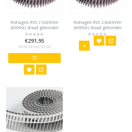
Rolnagels RVS 2.5x65mm
Rolnagels RVS 2.8x65mm
(6000st) draad gebonden
(6000st) draad gebonden
bolkop vlakke rol
bolkop vlakke rol
€
291,95
0
out of 5
0
out of 5
(
€
353,26
incl. BTW)