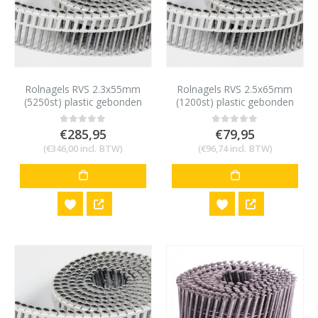
Rolnagels RVS 2.3x55mm
Rolnagels RVS 2.5x65mm
(5250st) plastic gebonden
(1200st) plastic gebonden
€
285,95
€
79,95
0
out of 5
0
out of 5
(
€
346,00
incl. BTW)
(
€
96,74
incl. BTW)