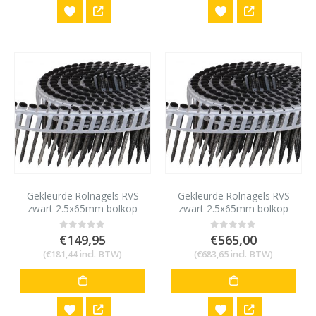
Gekleurde Rolnagels RVS
Gekleurde Rolnagels RVS
zwart 2.5x65mm bolkop
zwart 2.5x65mm bolkop
1200 stuks
4800 stuks
€
149,95
€
565,00
0
out of 5
0
out of 5
(
€
181,44
incl. BTW)
(
€
683,65
incl. BTW)