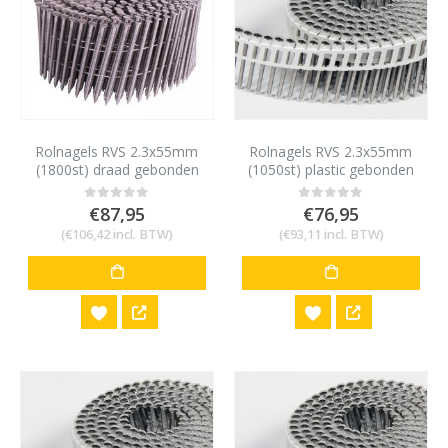
Rolnagels RVS 2.3x55mm
Rolnagels RVS 2.3x55mm
(1800st) draad gebonden
(1050st) plastic gebonden
bolkop vlakke rol
€
87,95
€
76,95
0
out of 5
0
out of 5
(
€
106,42
incl. BTW)
(
€
93,11
incl. BTW)