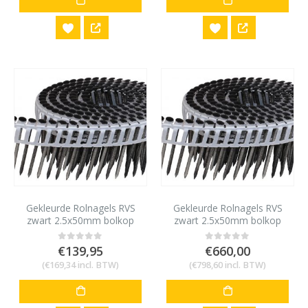
Gekleurde Rolnagels RVS
Gekleurde Rolnagels RVS
zwart 2.5x50mm bolkop
zwart 2.5x50mm bolkop
1200 stuks
6000 stuks
€
139,95
€
660,00
0
out of 5
0
out of 5
(
€
169,34
incl. BTW)
(
€
798,60
incl. BTW)