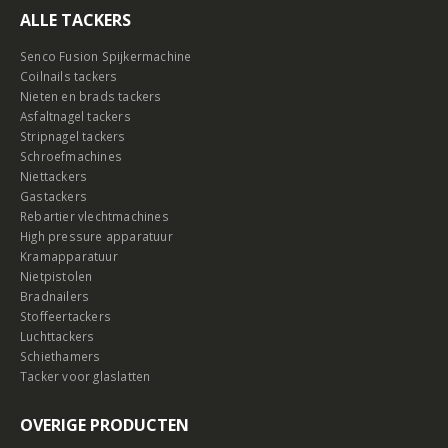
ALLE TACKERS
Senco Fusion Spijkermachine
Coilnails tackers
Nieten en brads tackers
Asfaltnagel tackers
Stripnagel tackers
Schroefmachines
Niettackers
Gastackers
Rebartier vlechtmachines
High pressure apparatuur
Kramapparatuur
Nietpistolen
Bradnailers
Stoffeertackers
Luchttackers
Schiethamers
Tacker voor glaslatten
OVERIGE PRODUCTEN