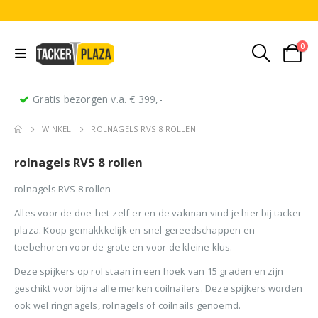
0
Gratis bezorgen v.a. € 399,-
WINKEL
ROLNAGELS RVS 8 ROLLEN
rolnagels RVS 8 rollen
rolnagels RVS 8 rollen
Alles voor de doe-het-zelf-er en de vakman vind je hier bij tacker
plaza. Koop gemakkkelijk en snel gereedschappen en
Stripnagels rondkop 4.2x160mm blank 21° 1250 stuks
Senco PAL70 Coilnailer 45-65mm Dual
toebehoren voor de grote en voor de kleine klus.
Deze spijkers op rol staan in een hoek van 15 graden en zijn
0
out of 5
0
out of 5
0
ou
€
116,75
€
11
€
680,00
Oorspronkelijke
Huidige
€
599,50
geschikt voor bijna alle merken coilnailers. Deze spijkers worden
(
incl.
(
€
141,27
€
141
prijs
prijs
ook wel ringnagels, rolnagels of coilnails genoemd.
BTW)
BTW)
(
incl.
€
725,40
was:
is: