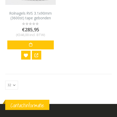
Rolnagels RVS 3.1x90mm
(3600st) tape gebonden
bolkop vlakke rol
€
285,95
0
out of 5
(
€
346,00
incl. BTW)
Contactinformatie