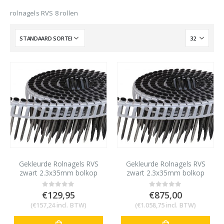
rolnagels RVS 8 rollen
Gekleurde Rolnagels RVS
Gekleurde Rolnagels RVS
zwart 2.3x35mm bolkop
zwart 2.3x35mm bolkop
1200 stuks
8400 stuks
€
129,95
€
875,00
0
out of 5
0
out of 5
(
€
157,24
incl. BTW)
(
€
1.058,75
incl. BTW)