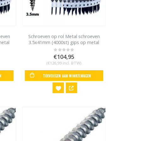
oeven
Schroeven op rol Metal schroeven
metal
3.5x41mm (4000st) gips op metal
studs Max HVR41G4
€
104,95
0
out of 5
(
€
126,99
incl. BTW)
N
TOEVOEGEN AAN WINKELWAGEN