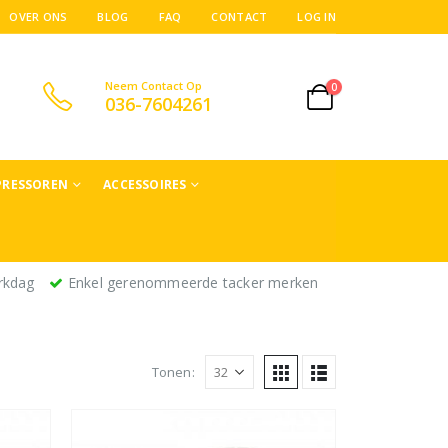
OVER ONS
BLOG
FAQ
CONTACT
LOG IN
Neem Contact Op
0
036-7604261
RESSOREN
ACCESSOIRES
rkdag
Enkel gerenommeerde tacker merken
Tonen: