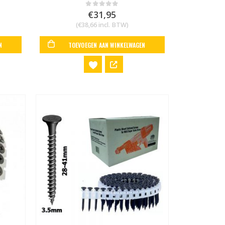
€
31,95
0
out of 5
(
€
38,66
incl. BTW)
N
TOEVOEGEN AAN WINKELWAGEN