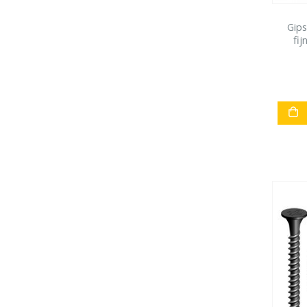
Gip
fi