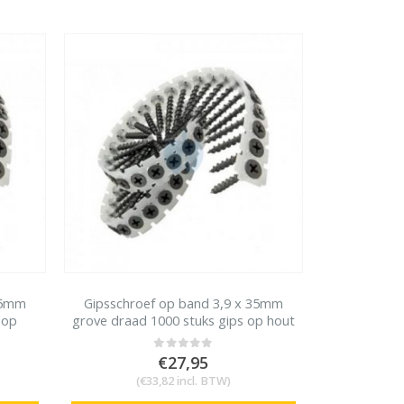
Rolnagels RVS 2.5x65mm (1200st) plastic gebonden
0
out of 5
€
79,95
€
96,74
(
incl. BTW)
35mm
Gipsschroef op band 3,9 x 35mm
 op
grove draad 1000 stuks gips op hout
€
27,95
0
out of 5
(
€
33,82
incl. BTW)