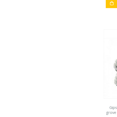
Gip
grove