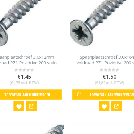
aanplaatschroef 3,0x12mm
Spaanplaatschroef 3,0x1
raad PZ1 Pozidrive 200 stuks
voldraad PZ1 Pozidrive 200 
€
1,45
€
1,50
0
out of 5
0
out of 5
(
€
1,75
incl. BTW)
(
€
1,82
incl. BTW)
TOEVOEGEN AAN WINKELWAGEN
TOEVOEGEN AAN WINKELWAGE