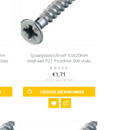
6mm
Spaanplaatschroef 3,0x20mm
stuks
voldraad PZ1 Pozidrive 200 stuks
€
1,71
0
out of 5
(
€
2,07
incl. BTW)
N
TOEVOEGEN AAN WINKELWAGEN