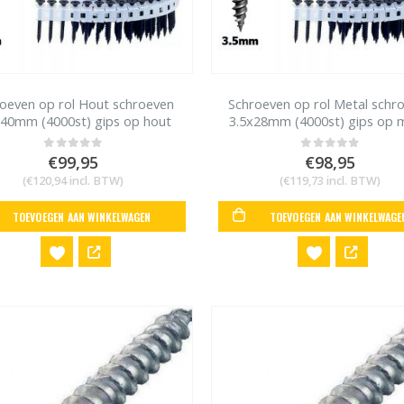
oeven op rol Hout schroeven
Schroeven op rol Metal schr
x40mm (4000st) gips op hout
3.5x28mm (4000st) gips op 
Max HVR41G4
studs Max HVR41G4
€
99,95
€
98,95
0
out of 5
0
out of 5
(
€
120,94
incl. BTW)
(
€
119,73
incl. BTW)
TOEVOEGEN AAN WINKELWAGEN
TOEVOEGEN AAN WINKELWAGE