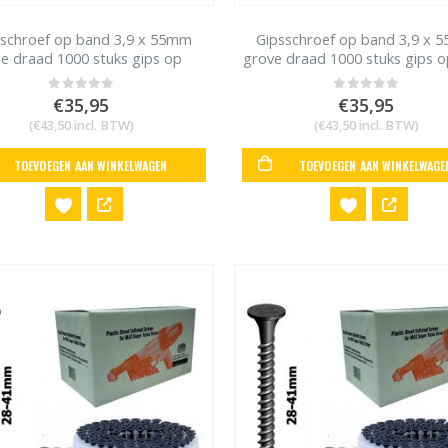
sschroef op band 3,9 x 55mm
Gipsschroef op band 3,9 x 
jne draad 1000 stuks gips op
grove draad 1000 stuks gips o
metalstud
€
35,95
€
35,95
0
out of 5
0
out of 5
(
€
43,50
incl. BTW)
(
€
43,50
incl. BTW)
TOEVOEGEN AAN WINKELWAGEN
TOEVOEGEN AAN WINKELWAGE