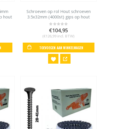
55mm
Schroeven op rol Hout schroeven
p hout
3.5x32mm (4000st) gips op hout
Max HVR41G4
€
104,95
0
out of 5
(
€
126,99
incl. BTW)
N
TOEVOEGEN AAN WINKELWAGEN