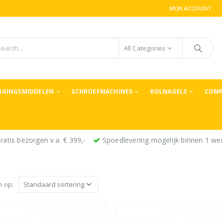
MIJN ACCOUNT
All Categories
TIGINGSMIDDELEN
SCHROEFMACHINES
ROLNAGELS
COMP
ratis bezorgen v.a. € 399,-
Spoedlevering mogelijk binnen 1 we
n op: