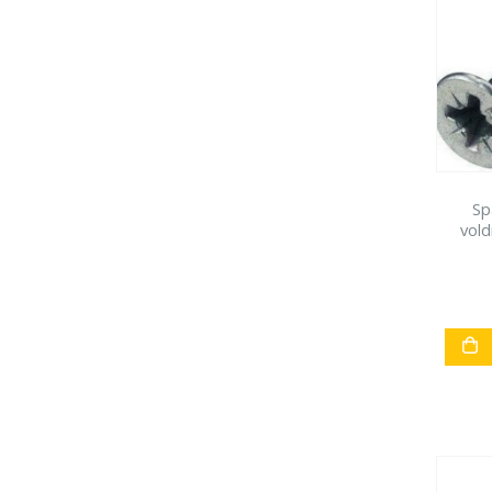
Sp
vold