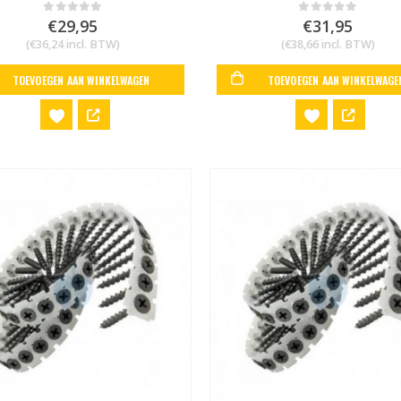
metalstud
€
29,95
€
31,95
0
out of 5
0
out of 5
(
€
36,24
incl. BTW)
(
€
38,66
incl. BTW)
TOEVOEGEN AAN WINKELWAGEN
TOEVOEGEN AAN WINKELWAGE