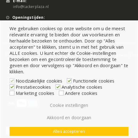
E-mail:
info@tackerplaza.nl
Openingstijden:
Ma - Vrij 08:00 - 17:00 uur
We gebruiken cookies op onze website om u de meest
relevante ervaring te bieden door uw voorkeuren en
herhaalde bezoeken te onthouden. Door op "Alles
accepteren" te klikken, stemt u in met het gebruik van
ALLE cookies. U kunt echter de Cookie-instellingen
©2026 All Rights Reserved |
Sitemap
|
Cookiebeleid
|
Privacy Statement
|
Cook
bezoeken om een gecontroleerde toestemming te
geven en door vervolgens op "Akkoord en doorgaan" te
klikken.
Noodzakelijke cookies
Functionele cookies
Prestatiecookies
Analytische cookies
Marketing cookies
Andere cookies
Cookie instellingen
Akkoord en doorgaan
Alles accepteren