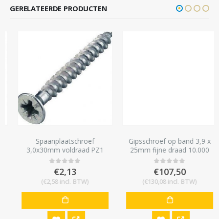
GERELATEERDE PRODUCTEN
Spaanplaatschroef
Gipsschroef op band 3,9 x
3,0x30mm voldraad PZ1
25mm fijne draad 10.000
Pozidrive 200 stuks
stuks gips op metalstud
€
2,13
€
107,50
0
out of 5
0
out of 5
(
€
2,58
incl. BTW)
(
€
130,08
incl. BTW)