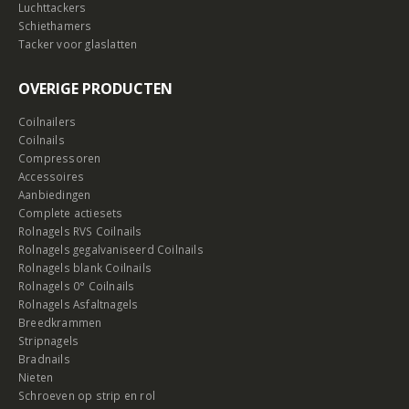
Luchttackers
Schiethamers
Tacker voor glaslatten
OVERIGE PRODUCTEN
Coilnailers
Coilnails
Compressoren
Accessoires
Aanbiedingen
Complete actiesets
Rolnagels RVS Coilnails
Rolnagels gegalvaniseerd Coilnails
Rolnagels blank Coilnails
Rolnagels 0° Coilnails
Rolnagels Asfaltnagels
Breedkrammen
Stripnagels
Bradnails
Nieten
Schroeven op strip en rol