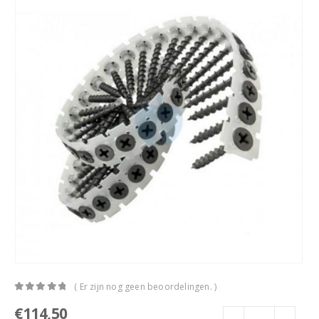
( Er zijn nog geen beoordelingen. )
0
out of 5
€
114,50