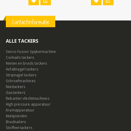
Contactinformatie
ALLE TACKERS
Senco Fusion Spijkermachine
Coilnails tackers
Nieten en brads tackers
Asfaltnagel tackers
Stripnagel tackers
Schroefmachines
Niettackers
Gastackers
Rebartier vlechtmachines
High pressure apparatuur
Kramapparatuur
Nietpistolen
Bradnailers
Stoffeertackers