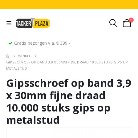
0
Gratis bezorgen v.a. € 399,-
WINKEL
GIPSSCHROEF OP BAND 3,9 X 30MM FIJNE DRAAD 10.000 STUKS GIPS OP
METALSTUD
Gipsschroef op band 3,9
x 30mm fijne draad
10.000 stuks gips op
metalstud