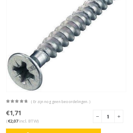
( Er zijn nog geen beoordelingen. )
0
out of 5
€
1,71
(
€
2,07
incl. BTW)