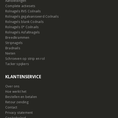
Aanbiedingen
Complete actiesets
Rolnagels RVS Coilnails
Rolnagels gegalvaniseerd Coilnails
Rolnagels blank Coilnails
Rolnagels 0° Coilnails
Rolnagels Asfaltnagels
Breedkrammen
Stripnagels
Bradnails
Nieten
Schroeven op strip en rol
Tacker spijkers
KLANTENSERVICE
Over ons
Hoe werkt het
Bestellen en betalen
Retour zending
Contact
Privacy statement
Cookiebeleid