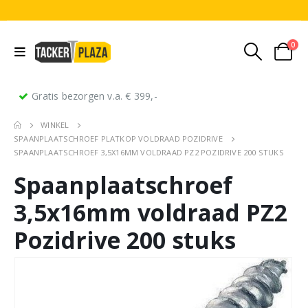
0
Gratis bezorgen v.a. € 399,-
WINKEL
SPAANPLAATSCHROEF PLATKOP VOLDRAAD POZIDRIVE
SPAANPLAATSCHROEF 3,5X16MM VOLDRAAD PZ2 POZIDRIVE 200 STUKS
Spaanplaatschroef
3,5x16mm voldraad PZ2
Pozidrive 200 stuks