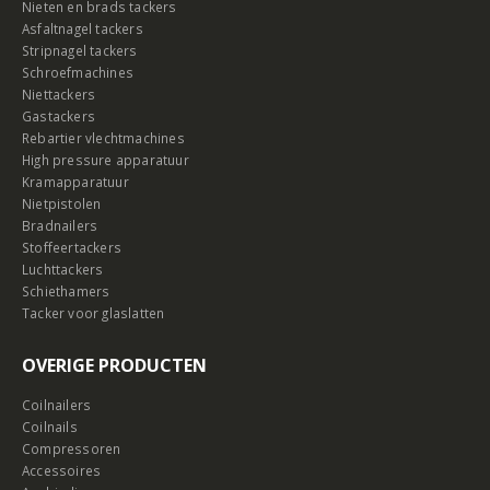
Nieten en brads tackers
Asfaltnagel tackers
Stripnagel tackers
Schroefmachines
Niettackers
Gastackers
Rebartier vlechtmachines
High pressure apparatuur
Kramapparatuur
Nietpistolen
Bradnailers
Stoffeertackers
Luchttackers
Schiethamers
Tacker voor glaslatten
OVERIGE PRODUCTEN
Coilnailers
Coilnails
Compressoren
Accessoires