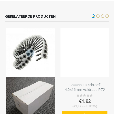
GERELATEERDE PRODUCTEN
Spaanplaatschroef
4,0x16mm voldraad PZ2
Pozidrive 200 stuks
€
1,92
0
out of 5
(
€
2,32
incl. BTW)