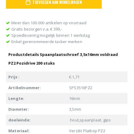
TOEVOEGEN AAN WINKELWAGEN
Meer dan 100.000 artikelen op voorraad
Gratis bezorgen v.a. € 399,-
Spoedlevering mogelijk binnen 1 werkdag
Enkel gerenommeerde tacker merken
Productdetails Spaanplaatschroef 3,5x16mm voldraad
PZ2 Pozidrive 200 stuks
Prijs :
€.1,71
Artikelnummer:
SPS3516PZ2
Lengte:
16mm
Diameter:
3,5mm
doeleinde:
hout,spaanplaat, gips
Materiaal:
Verzikt Platkop PZ2