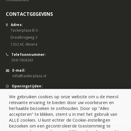
CONTACTGEGEVENS
Adres:
Tackerplaza B.V.
Draaibrugweg 2
1332 AC Almere
Telefoonnummer:
036-7604261
E-mail:
info@tackerplaza.nl
Openingstijden:
Ma - Vrij 08:00 - 17:00 uur
We gebruiken cookies op onze website om u de meest
relevante ervaring te bieden door uw voorkeuren en
herhaalde bezoeken te onthouden. Door op "Alles
accepteren" te klikken, stemt u in met het gebruik van
ALLE cookies. U kunt echter de Cookie-instellingen
©2026 All Rights Reserved |
Sitemap
|
Cookiebeleid
|
Privacy Statement
|
Cook
bezoeken om een gecontroleerde toestemming te