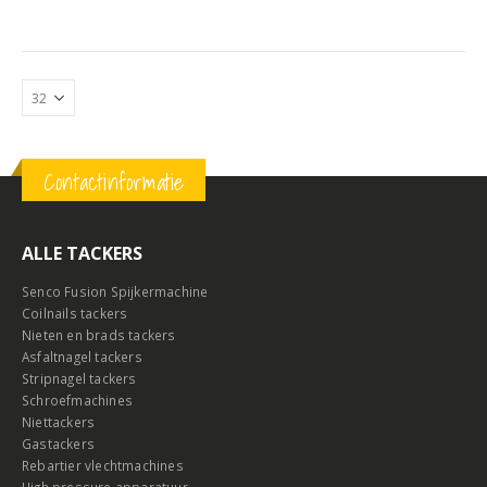
Contactinformatie
ALLE TACKERS
Senco Fusion Spijkermachine
Coilnails tackers
Nieten en brads tackers
Asfaltnagel tackers
Stripnagel tackers
Schroefmachines
Niettackers
Gastackers
Rebartier vlechtmachines