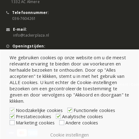
1332 AC Almere
Telefoonnummer:
036-7604261
E-mail:
info@tackerplaza.nl
Openingstijden:
Ma - Vrij 08:00 - 17:00 uur
We gebruiken cookies op onze website om u de meest
relevante ervaring te bieden door uw voorkeuren en
herhaalde bezoeken te onthouden. Door op "Alles
accepteren" te klikken, stemt u in met het gebruik van
ALLE cookies. U kunt echter de Cookie-instellingen
©2026 All Rights Reserved |
Sitemap
|
Cookiebeleid
|
Privacy Statement
|
Cook
bezoeken om een gecontroleerde toestemming te
geven en door vervolgens op "Akkoord en doorgaan" te
klikken.
Noodzakelijke cookies
Functionele cookies
Prestatiecookies
Analytische cookies
Marketing cookies
Andere cookies
Cookie instellingen