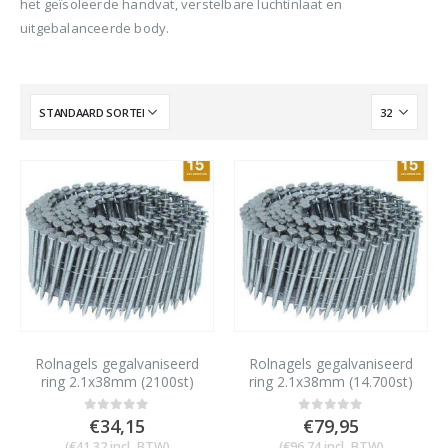
het geïsoleerde handvat, verstelbare luchtinlaat en
uitgebalanceerde body.
Rolnagels gegalvaniseerd
Rolnagels gegalvaniseerd
ring 2.1x38mm (2100st)
ring 2.1x38mm (14.700st)
€
34,15
€
79,95
0
out of 5
0
out of 5
(
€
41,32
incl. BTW)
(
€
96,74
incl. BTW)