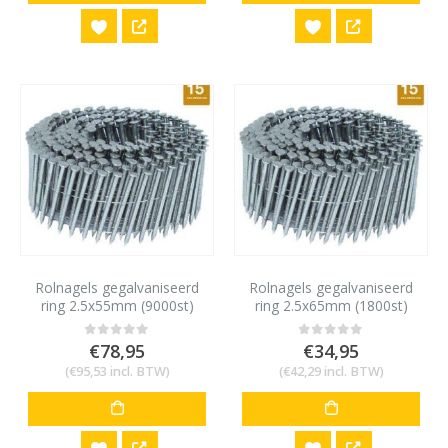
Rolnagels gegalvaniseerd
Rolnagels gegalvaniseerd
ring 2.5x55mm (9000st)
ring 2.5x65mm (1800st)
€
78,95
€
34,95
0
out of 5
0
out of 5
(
€
95,53
incl. BTW)
(
€
42,29
incl. BTW)