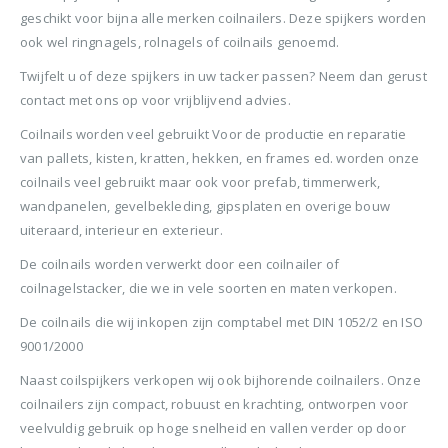
BTW)
€680,00.
€599,50.
geschikt voor bijna alle merken coilnailers. Deze spijkers worden
Stinger Caps 22mm Nieten met Caps voor de CS150B 2000 stuks
ook wel ringnagels, rolnagels of coilnails genoemd.
Senco PAL57F Coilnailer 25-57mm
0
out of 5
0
ou
€
88,35
€
88
Twijfelt u of deze spijkers in uw tacker passen? Neem dan gerust
0
out of 5
€
680,00
contact met ons op voor vrijblijvend advies.
(
incl.
(
€
106,90
€
106
Oorspronkelijke
Huidige
€
565,00
BTW)
BTW)
Coilnails worden veel gebruikt Voor de productie en reparatie
prijs
prijs
(
incl.
€
683,65
was:
is:
van pallets, kisten, kratten, hekken, en frames ed. worden onze
Rolnagels RVS 2.5x65mm (1200st) plastic gebonden
BTW)
€680,00.
€565,00.
coilnails veel gebruikt maar ook voor prefab, timmerwerk,
Senco Coilpro90 Coilnailer 45-90mm
wandpanelen, gevelbekleding, gipsplaten en overige bouw
0
out of 5
0
ou
€
79,95
€
79
uiteraard, interieur en exterieur.
(
incl.
(
€
96,74
€
96,
0
out of 5
€
1.150,00
BTW)
BTW)
De coilnails worden verwerkt door een coilnailer of
Oorspronkelijke
Huidige
€
990,00
coilnagelstacker, die we in vele soorten en maten verkopen.
prijs
prijs
(
incl.
€
1.197,90
was:
is:
BTW)
De coilnails die wij inkopen zijn comptabel met DIN 1052/2 en ISO
€1.150,00.
€990,00.
9001/2000
Naast coilspijkers verkopen wij ook bijhorende coilnailers. Onze
coilnailers zijn compact, robuust en krachting, ontworpen voor
veelvuldig gebruik op hoge snelheid en vallen verder op door