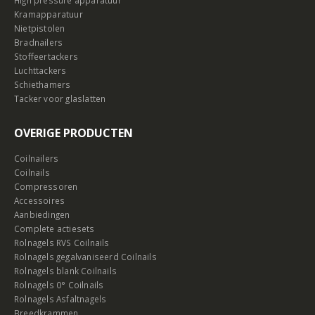
High pressure apparatuur
Kramapparatuur
Nietpistolen
Bradnailers
Stoffeertackers
Luchttackers
Schiethamers
Tacker voor glaslatten
OVERIGE PRODUCTEN
Coilnailers
Coilnails
Compressoren
Accessoires
Aanbiedingen
Complete actiesets
Rolnagels RVS Coilnails
Rolnagels gegalvaniseerd Coilnails
Rolnagels blank Coilnails
Rolnagels 0° Coilnails
Rolnagels Asfaltnagels
Breedkrammen