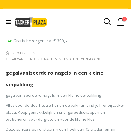
0
Gratis bezorgen v.a. € 399,-
WINKEL
GEGALVANISEERDE ROLNAGELS IN EEN KLEINE VERPAKKING
gegalvaniseerde rolnagels in een kleine
verpakking
gegalvaniseerde rolnagels in een kleine verpakking
Stripnagels rondkop 4.2x160mm blank 21° 1250 stuks
Senco PAL70 Coilnailer 45-65mm Dual
Alles voor de doe-het-zelf-er en de vakman vind je hier bij tacker
0
out of 5
0
out of 5
0
ou
plaza. Koop gemakkkelijk en snel gereedschappen en
€
116,75
€
11
€
680,00
Oorspronkelijke
Huidige
€
599,50
toebehoren voor de grote en voor de kleine klus.
(
incl.
(
€
141,27
€
141
prijs
prijs
BTW)
BTW)
(
incl.
€
725,40
Deze spijkers op rol staan in een hoek van 15 graden en zijn
was:
is: