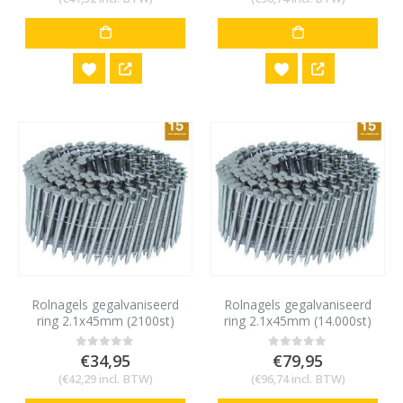
Rolnagels gegalvaniseerd
Rolnagels gegalvaniseerd
ring 2.1x45mm (2100st)
ring 2.1x45mm (14.000st)
€
34,95
€
79,95
0
out of 5
0
out of 5
(
€
42,29
incl. BTW)
(
€
96,74
incl. BTW)