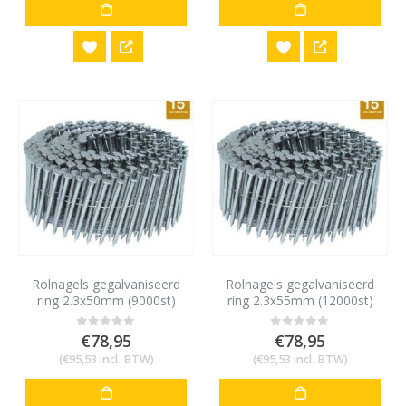
Rolnagels gegalvaniseerd
Rolnagels gegalvaniseerd
ring 2.3x50mm (9000st)
ring 2.3x55mm (12000st)
€
78,95
€
78,95
0
out of 5
0
out of 5
(
€
95,53
incl. BTW)
(
€
95,53
incl. BTW)