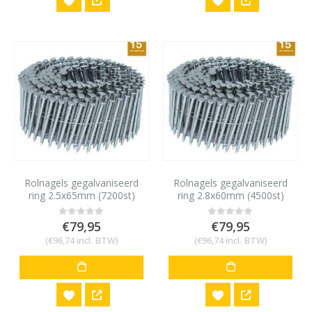
Rolnagels gegalvaniseerd
Rolnagels gegalvaniseerd
ring 2.5x65mm (7200st)
ring 2.8x60mm (4500st)
€
79,95
€
79,95
0
out of 5
0
out of 5
(
€
96,74
incl. BTW)
(
€
96,74
incl. BTW)