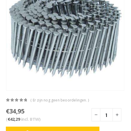
( Er zijn nog geen beoordelingen. )
0
out of 5
€
34,95
(
€
42,29
incl. BTW)