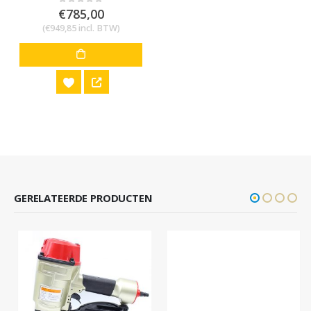
€
785,00
0
out of 5
(
€
949,85
incl. BTW)
GERELATEERDE PRODUCTEN