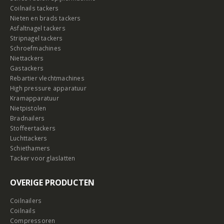
Coilnails tackers
Nieten en brads tackers
Asfaltnagel tackers
Stripnagel tackers
Schroefmachines
Niettackers
Gastackers
Rebartier vlechtmachines
High pressure apparatuur
Kramapparatuur
Nietpistolen
Bradnailers
Stoffeertackers
Luchttackers
Schiethamers
Tacker voor glaslatten
OVERIGE PRODUCTEN
Coilnailers
Coilnails
Compressoren