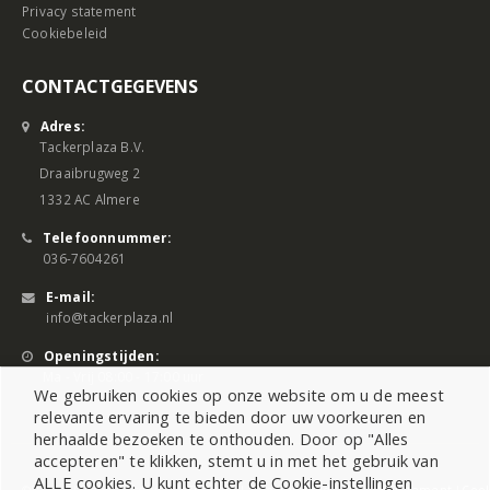
Privacy statement
Cookiebeleid
CONTACTGEGEVENS
Adres:
Tackerplaza B.V.
Draaibrugweg 2
1332 AC Almere
Telefoonnummer:
036-7604261
E-mail:
info@tackerplaza.nl
Openingstijden:
Ma - Vrij 08:00 - 17:00 uur
We gebruiken cookies op onze website om u de meest
relevante ervaring te bieden door uw voorkeuren en
herhaalde bezoeken te onthouden. Door op "Alles
accepteren" te klikken, stemt u in met het gebruik van
ALLE cookies. U kunt echter de Cookie-instellingen
©2026 All Rights Reserved |
Sitemap
|
Cookiebeleid
|
Privacy Statement
|
Cook