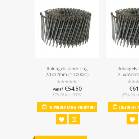
alvaniseerd
Rolnagels blank ring
Rolnagels 
m (7200st)
2.1x32mm (14.000st)
2.5x65mm 
95
€
54.50
€
61
 of 5
0
out of 5
0
out
Vanaf
l. BTW)
€
79.26
inc. BTW
(
€
74,96
in
AN WINKELWAGEN
TOEVOEGEN AAN WINKELWAGEN
TOEVOEGEN 