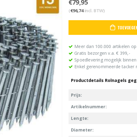
€
79,95
(
€
96,74
incl. BTW)
TOEVOEGE
Meer dan 100.000 artikelen op
Gratis bezorgen v.a. € 399,-
Spoedlevering mogelijk binne
Enkel gerenommeerde tacker
Productdetails Rolnagels geg
Prijs:
Artikelnummer:
Lengte:
Diameter: