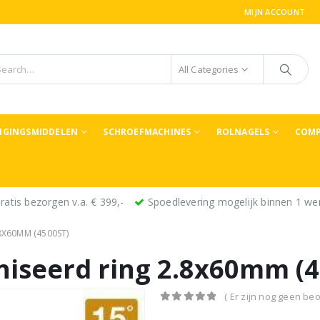
MIJN ACCOUNT
All Categories
TIGINGSMIDDELEN
SCHROEFMACHINES
ROLNAGELS
COMP
ratis bezorgen v.a. € 399,-
Spoedlevering mogelijk binnen 1 we
8X60MM (4500ST)
niseerd ring 2.8x60mm (4
( Er zijn nog geen beo
0
out of 5