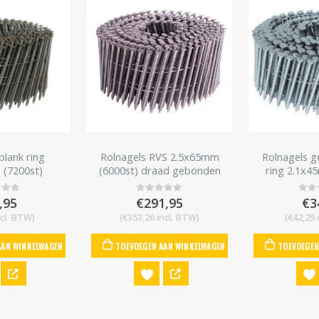
blank ring
Rolnagels RVS 2.5x65mm
Rolnagels g
(7200st)
(6000st) draad gebonden
ring 2.1x4
bolkop vlakke rol
,95
€
291,95
€
3
 of 5
0
out of 5
0
ou
cl. BTW)
(
€
353,26
incl. BTW)
(
€
42,29
i
AAN WINKELWAGEN
TOEVOEGEN AAN WINKELWAGEN
TOEVOEGEN