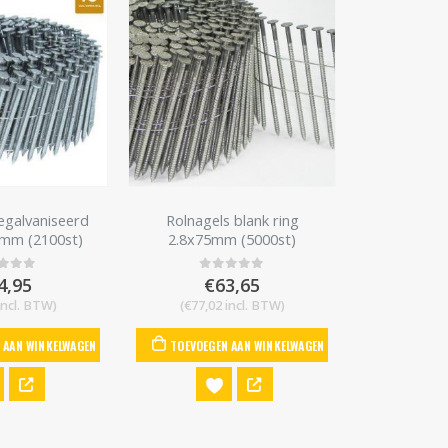
egalvaniseerd
Rolnagels blank ring
Rolnagels
5mm (2100st)
2.8x75mm (5000st)
2.8x80
4,95
€
63,65
€
t of 5
0
out of 5
0
o
ncl. BTW)
(
€
77,02
incl. BTW)
(
€
81,0
 AAN WINKELWAGEN
TOEVOEGEN AAN WINKELWAGEN
TOEVOEGE