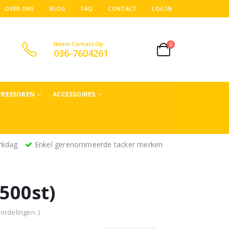
OVER ONS
BLOG
FAQ
CONTACT
LOG IN
Neem Contact Op
0
036-7604261
RESSOREN
ACCESSOIRES
rkdag
Enkel gerenommeerde tacker merken
500st)
ordelingen. )