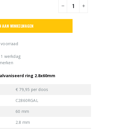
N AAN WINKELWAGEN
 voorraad
n 1 werkdag
 merken
alvaniseerd ring 2.8x60mm
€ 79,95 per doos
C2860RGAL
60 mm
2.8 mm