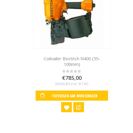
Coilnailer Bostitch N400 (55-
100mm)
€
785,00
0
out of 5
(
€
949,85
incl. BTW)
TOEVOEGEN AAN WINKELWAGEN