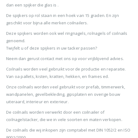
BTW)
dan een spijker die glas is .
€680,00.
€599,50.
Stinger Caps 22mm Nieten met Caps voor de CS150B 2000 stuks
Senco PAL57F Coilnailer 25-57mm
De spijkers op rol staan in een hoek van 15 graden. En zijn
0
out of 5
0
ou
€
88,35
€
88
geschikt voor bijna alle merken coilnailers.
0
out of 5
€
680,00
(
incl.
(
€
106,90
€
106
Deze spijkers worden ook wel ringnagels, rolnagels of coilnails
Oorspronkelijke
Huidige
€
565,00
BTW)
BTW)
genoemd.
prijs
prijs
(
incl.
€
683,65
was:
is:
Twijfelt u of deze spijkers in uw tacker passen?
Rolnagels RVS 2.5x65mm (1200st) plastic gebonden
BTW)
€680,00.
€565,00.
Neem dan gerust contact met ons op voor vrijblijvend advies.
Senco Coilpro90 Coilnailer 45-90mm
0
out of 5
0
ou
€
79,95
€
79
Coilnails worden veel gebruikt voor de productie en reparatie.
(
incl.
(
€
96,74
€
96,
Van oa pallets, kisten, kratten, hekken, en frames ed.
0
out of 5
€
1.150,00
BTW)
BTW)
Oorspronkelijke
Huidige
€
990,00
Onze coilnails worden veel gebruikt voor prefab, timmerwerk,
prijs
prijs
(
incl.
€
1.197,90
wandpanelen, gevelbekleding, gipsplaten en overige bouw
was:
is:
BTW)
uiteraard, interieur en exterieur.
€1.150,00.
€990,00.
De coilnails worden verwerkt door een coilnailer of
coilnagelstacker, die we in vele soorten en maten verkopen.
De coilnails die wij inkopen zijn comptabel met DIN 1052/2 en ISO
9001/2000