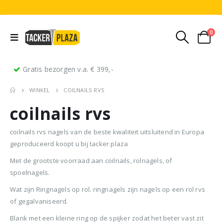
0
Gratis bezorgen v.a. € 399,-
WINKEL
COILNAILS RVS
coilnails rvs
coilnails rvs nagels van de beste kwaliteit uitsluitend in Europa
geproduceerd koopt u bij tacker plaza
Met de grootste voorraad aan coilnails, rolnagels, of
Stripnagels rondkop 4.2x160mm blank 21° 1250 stuks
Senco PAL70 Coilnailer 45-65mm Dual
spoelnagels.
Wat zijn Ringnagels op rol. ringnagels zijn nagels op een rol rvs
0
out of 5
0
out of 5
0
ou
€
116,75
€
11
€
680,00
Oorspronkelijke
Huidige
€
599,50
of gegalvaniseerd.
(
incl.
(
€
141,27
€
141
prijs
prijs
BTW)
BTW)
(
incl.
€
725,40
Blank met een kleine ring op de spijker zodat het beter vast zit
was:
is: