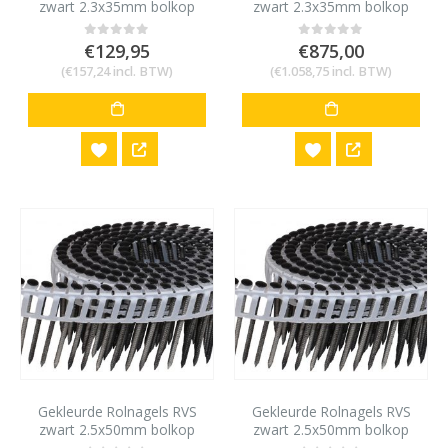
zwart 2.3x35mm bolkop
zwart 2.3x35mm bolkop
1200 stuks
8400 stuks
€
129,95
€
875,00
0
out of 5
0
out of 5
(
€
157,24
incl. BTW)
(
€
1.058,75
incl. BTW)
Gekleurde Rolnagels RVS
Gekleurde Rolnagels RVS
zwart 2.5x50mm bolkop
zwart 2.5x50mm bolkop
1200 stuks
6000 stuks