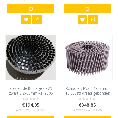
Gekleurde Rolnagels RVS
Rolnagels RVS 2.1x38mm
zwart 2.8x65mm Ral 9005
(15.000st) draad gebonden
1200 stuks
bolkop vlakke rol
€
194,95
€
348,85
0
out of 5
0
out of 5
(
€
235,89
incl. BTW)
(
€
422,11
incl. BTW)