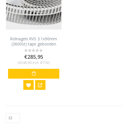
Rolnagels RVS 3.1x90mm
(3600st) tape gebonden
bolkop vlakke rol
€
285,95
0
out of 5
(
€
346,00
incl. BTW)