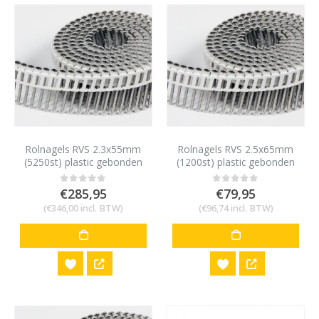
Rolnagels RVS 2.3x55mm
Rolnagels RVS 2.5x65mm
(5250st) plastic gebonden
(1200st) plastic gebonden
€
285,95
€
79,95
0
out of 5
0
out of 5
(
€
346,00
incl. BTW)
(
€
96,74
incl. BTW)