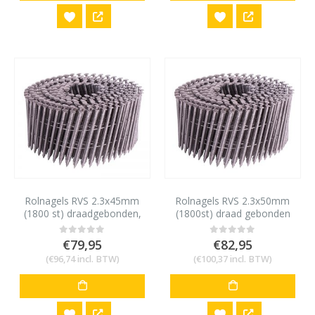
Rolnagels RVS 2.3x45mm
Rolnagels RVS 2.3x50mm
(1800 st) draadgebonden,
(1800st) draad gebonden
bolkop, vlakke rol.
bolkop vlakke rol
€
79,95
€
82,95
0
out of 5
0
out of 5
(
€
96,74
incl. BTW)
(
€
100,37
incl. BTW)