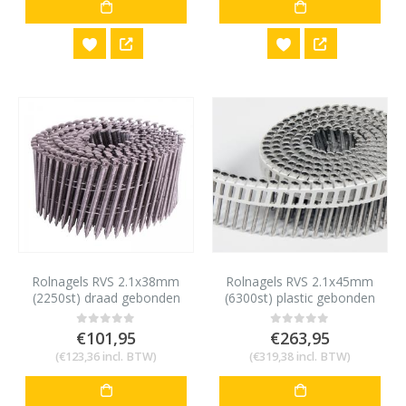
Rolnagels RVS 2.1x38mm
Rolnagels RVS 2.1x45mm
(2250st) draad gebonden
(6300st) plastic gebonden
bolkop vlakke rol
bolkop vlakke rol
€
101,95
€
263,95
0
out of 5
0
out of 5
(
€
123,36
incl. BTW)
(
€
319,38
incl. BTW)