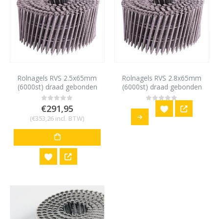
Rolnagels RVS 2.5x65mm
Rolnagels RVS 2.8x65mm
(6000st) draad gebonden
(6000st) draad gebonden
bolkop vlakke rol
bolkop vlakke rol
€
291,95
0
out of 5
0
out of 5
(
€
353,26
incl. BTW)