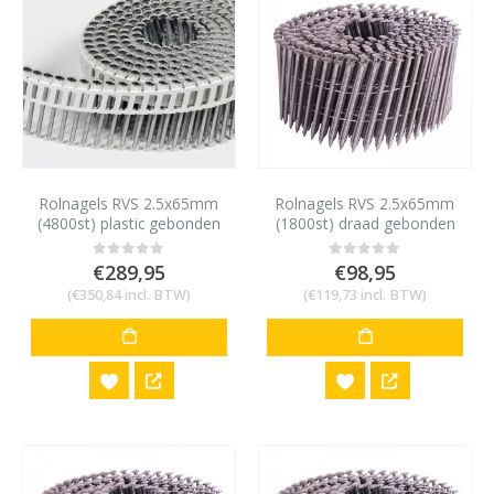
Rolnagels RVS 2.5x65mm
Rolnagels RVS 2.5x65mm
(4800st) plastic gebonden
(1800st) draad gebonden
bolkop vlakke rol
€
289,95
€
98,95
0
out of 5
0
out of 5
(
€
350,84
incl. BTW)
(
€
119,73
incl. BTW)