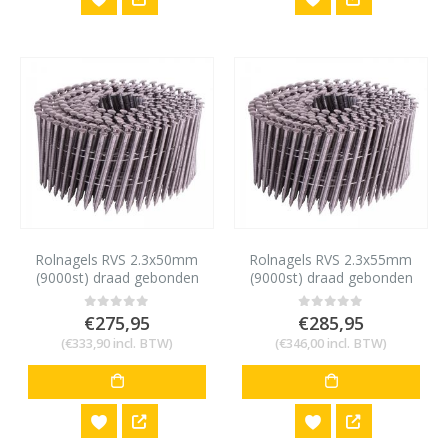
Rolnagels RVS 2.3x50mm
Rolnagels RVS 2.3x55mm
(9000st) draad gebonden
(9000st) draad gebonden
bolkop vlakke rol
bolkop vlakke rol
€
275,95
€
285,95
0
out of 5
0
out of 5
(
€
333,90
incl. BTW)
(
€
346,00
incl. BTW)