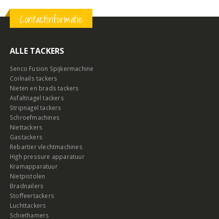
Contactinformatie
ALLE TACKERS
Senco Fusion Spijkermachine
Coilnails tackers
Nieten en brads tackers
Asfaltnagel tackers
Stripnagel tackers
Schroefmachines
Niettackers
Gastackers
Rebartier vlechtmachines
High pressure apparatuur
Kramapparatuur
Nietpistolen
Bradnailers
Stoffeertackers
Luchttackers
Schiethamers