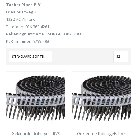
Tacker Plaza B.V.
Draaibrugweg 2
1332 AC Almere
Telefoon: 036 760 4261
Rekeningnummer: NL24 INGB 0007070888
KvK-nummer: 62559060
Gekleurde Rolnagels RVS
Gekleurde Rolnagels RVS