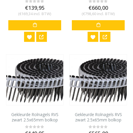
€
139,95
€
660,00
0
out of 5
0
out of 5
(
€
169,34
incl. BTW)
(
€
798,60
incl. BTW)
Gekleurde Rolnagels RVS
Gekleurde Rolnagels RVS
zwart 2.5x65mm bolkop
zwart 2.5x65mm bolkop
1200 stuks
4800 stuks
0
out of 5
0
out of 5