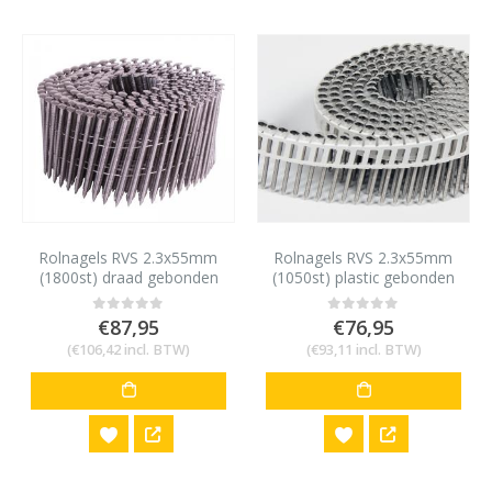
Rolnagels RVS 2.3x55mm
Rolnagels RVS 2.3x55mm
(1800st) draad gebonden
(1050st) plastic gebonden
bolkop vlakke rol
€
87,95
€
76,95
0
out of 5
0
out of 5
(
€
106,42
incl. BTW)
(
€
93,11
incl. BTW)