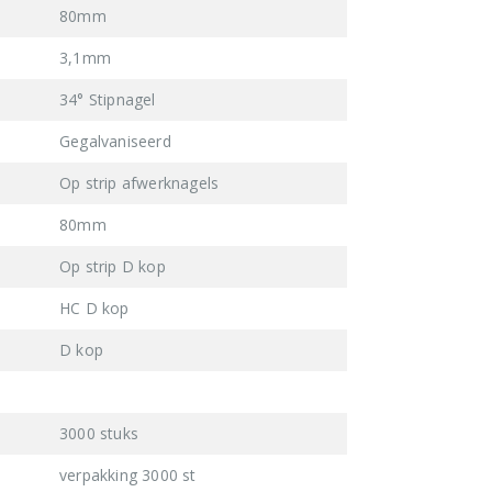
80mm
3,1mm
34° Stipnagel
Gegalvaniseerd
Op strip afwerknagels
80mm
Op strip D kop
HC D kop
D kop
3000 stuks
verpakking 3000 st