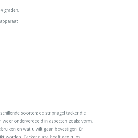
34 graden.
 apparaat
schillende soorten: de stripnagel tacker die
jn weer onderverdeeld in aspecten zoals: vorm,
ebruiken en wat u wilt gaan bevestigen. Er
kt worden. Tacker plaza heeft een ruim