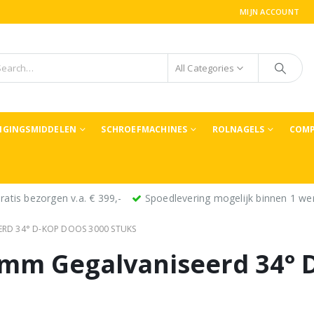
MIJN ACCOUNT
All Categories
TIGINGSMIDDELEN
SCHROEFMACHINES
ROLNAGELS
COMP
ratis bezorgen v.a. € 399,-
Spoedlevering mogelijk binnen 1 we
ERD 34° D-KOP DOOS 3000 STUKS
0mm Gegalvaniseerd 34° 