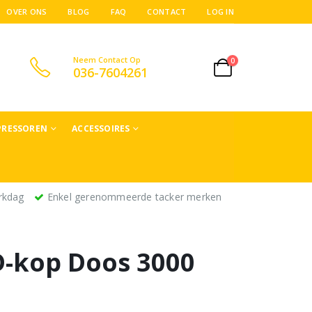
OVER ONS
BLOG
FAQ
CONTACT
LOG IN
Neem Contact Op
0
036-7604261
RESSOREN
ACCESSOIRES
rkdag
Enkel gerenommeerde tacker merken
D-kop Doos 3000