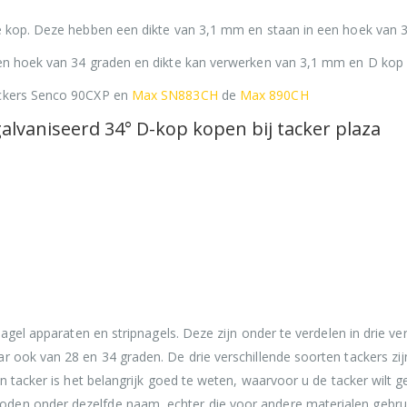
ve kop. Deze hebben een dikte van 3,1 mm en staan in een hoek van 
een hoek van 34 graden en dikte kan verwerken van 3,1 mm en D kop
ackers Senco 90CXP en
Max SN883CH
de
Max 890CH
vaniseerd 34° D-kop kopen bij tacker plaza
nagel apparaten en stripnagels. Deze zijn onder te verdelen in drie ver
r ook van 28 en 34 graden. De drie verschillende soorten tackers zi
en tacker is het belangrijk goed te weten, waarvoor u de tacker wilt g
den onder dezelfde naam, echter die voor andere materialen gebrui