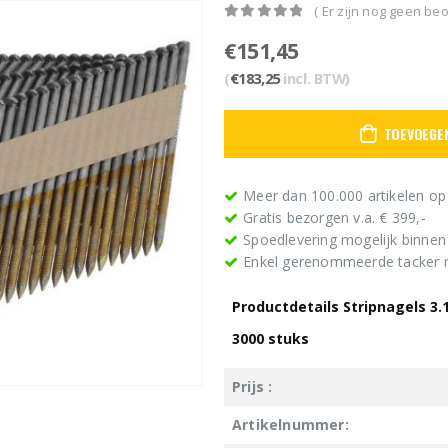
( Er zijn nog geen beo
0
out of 5
€
151,45
(
€
183,25
incl. BTW)
TOEVOEGE
Meer dan 100.000 artikelen op
Gratis bezorgen v.a. € 399,-
Spoedlevering mogelijk binne
Enkel gerenommeerde tacker
Productdetails Stripnagels 3
3000 stuks
Prijs :
Artikelnummer: