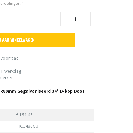
ordelingen. )
N AAN WINKELWAGEN
 voorraad
n 1 werkdag
 merken
.1x80mm Gegalvaniseerd 34° D-kop Doos
€.151,45
HC3480G3