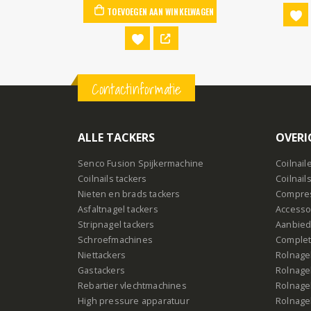
AN WINKELWAGEN
TOEVOEGEN 
Contactinformatie
ALLE TACKERS
OVERI
Senco Fusion Spijkermachine
Coilnail
Coilnails tackers
Coilnail
Nieten en brads tackers
Compre
Asfaltnagel tackers
Accesso
Stripnagel tackers
Aanbied
Schroefmachines
Complet
Niettackers
Rolnagel
Gastackers
Rolnagel
Rebartier vlechtmachines
Rolnagel
High pressure apparatuur
Rolnagel