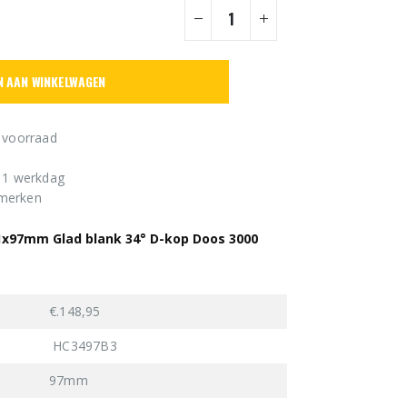
N AAN WINKELWAGEN
 voorraad
n 1 werkdag
 merken
.1x97mm Glad blank 34° D-kop Doos 3000
€.148,95
HC3497B3
97mm