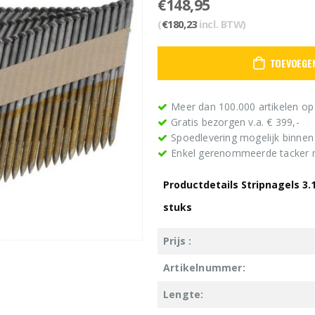
€
148,95
(
€
180,23
incl. BTW)
TOEVOEGE
Meer dan 100.000 artikelen op
Gratis bezorgen v.a. € 399,-
Spoedlevering mogelijk binne
Enkel gerenommeerde tacker
Productdetails Stripnagels 3
stuks
Prijs :
Artikelnummer:
Lengte: