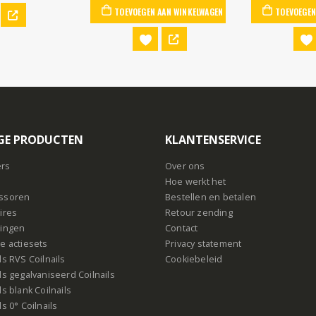
AAN WINKELWAGEN
TOEVOEGEN AAN WINKELWAGEN
TOEVOEGEN
GE PRODUCTEN
KLANTENSERVICE
ers
Over ons
s
Hoe werkt het
ssoren
Bestellen en betalen
ires
Retour zending
ingen
Contact
e actiesets
Privacy statement
s RVS Coilnails
Cookiebeleid
s gegalvaniseerd Coilnails
s blank Coilnails
s 0° Coilnails