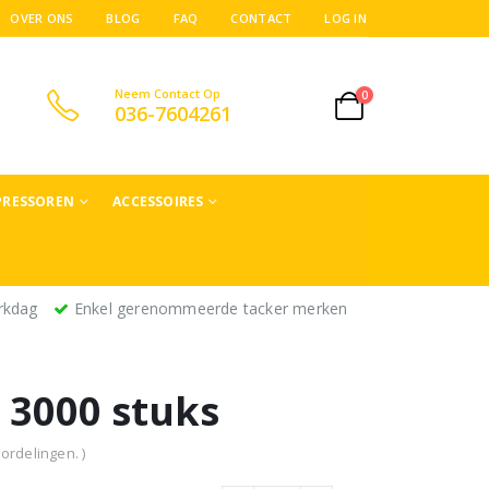
OVER ONS
BLOG
FAQ
CONTACT
LOG IN
Neem Contact Op
0
036-7604261
RESSOREN
ACCESSOIRES
rkdag
Enkel gerenommeerde tacker merken
 3000 stuks
ordelingen. )