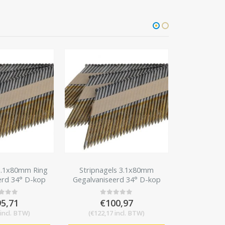
Stripna
3,8x130mm
ls 3.1x80mm
Stripnagels 3.1x80mm Ring
21° 1
erd 34° D-kop
gegalvaniseerd 34° D-kop
€
1
0
o
000 stuks
Doos 2000 stuks
(
€
132,3
00,97
€
130,47
t of 5
0
out of 5
incl. BTW)
(
€
157,87
incl. BTW)
TOEVOEGE