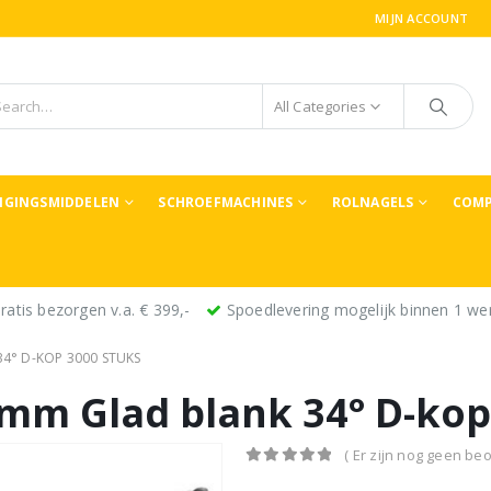
MIJN ACCOUNT
All Categories
TIGINGSMIDDELEN
SCHROEFMACHINES
ROLNAGELS
COMP
ratis bezorgen v.a. € 399,-
Spoedlevering mogelijk binnen 1 we
4° D-KOP 3000 STUKS
7mm Glad blank 34° D-kop
( Er zijn nog geen beo
0
out of 5