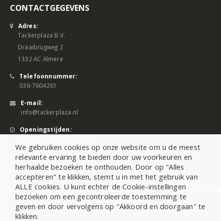
CONTACTGEGEVENS
Adres:
Tackerplaza B.V.
Draaibrugweg 2
1332 AC Almere
Telefoonnummer:
036-7604261
E-mail:
info@tackerplaza.nl
Openingstijden:
Ma - Vrij 08:00 - 17:00 uur
We gebruiken cookies op onze website om u de meest
relevante ervaring te bieden door uw voorkeuren en
herhaalde bezoeken te onthouden. Door op "Alles
accepteren" te klikken, stemt u in met het gebruik van
ALLE cookies. U kunt echter de Cookie-instellingen
©2026 All Rights Reserved |
Sitemap
|
Cookiebeleid
|
Privacy Statement
|
Cook
bezoeken om een gecontroleerde toestemming te
geven en door vervolgens op "Akkoord en doorgaan" te
klikken.