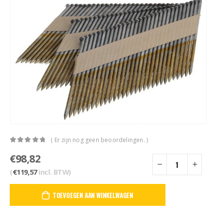
( Er zijn nog geen beoordelingen. )
0
out of 5
€
98,82
(
€
119,57
incl. BTW)
TOEVOEGEN AAN WINKELWAGEN