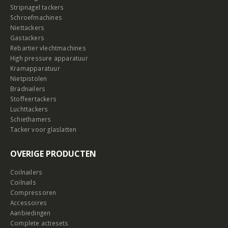
Stripnagel tackers
Schroefmachines
Niettackers
Gastackers
Rebartier vlechtmachines
High pressure apparatuur
Kramapparatuur
Nietpistolen
Bradnailers
Stoffeertackers
Luchttackers
Schiethamers
Tacker voor glaslatten
OVERIGE PRODUCTEN
Coilnailers
Coilnails
Compressoren
Accessoires
Aanbiedingen
Complete actiesets