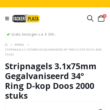
0
Gratis bezorgen v.a. € 399,-
WINKEL
STRIPNAGELS 3.1X75MM GEGALVANISEERD 34° RING D-KOP DOOS 2000
STUKS
Stripnagels 3.1x75mm
Gegalvaniseerd 34°
Ring D-kop Doos 2000
stuks