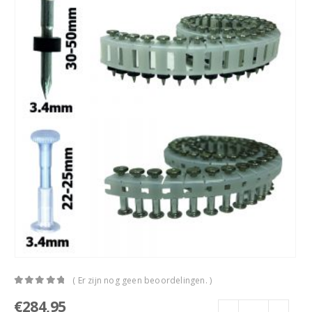
( Er zijn nog geen beoordelingen. )
0
out of 5
€
284,95