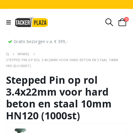
0
Gratis bezorgen v.a. € 399,-
WINKEL
STEPPED PIN OP ROL 3.4X22MM VOOR HARD BETON EN STAAL 10MM
HN120 (1000ST)
Stepped Pin op rol
3.4x22mm voor hard
beton en staal 10mm
HN120 (1000st)