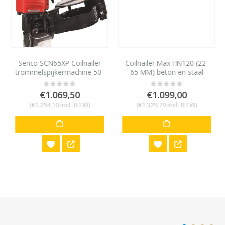
Senco SCN65XP Coilnailer
Coilnailer Max HN120 (22-
trommelspijkermachine 50-
65 MM) beton en staal
90mm
€
1.069,50
€
1.099,00
0
out of 5
0
out of 5
(
€
1.294,10
incl. BTW)
(
€
1.329,79
incl. BTW)