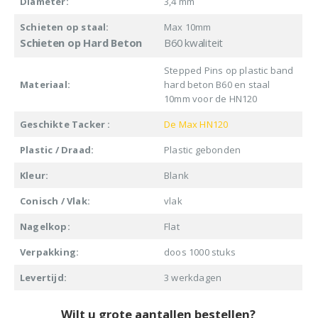
Diameter:
3,4 mm
Schieten op staal:
Max 10mm
Schieten op Hard Beton
B60 kwaliteit
Stepped Pins op plastic band
Materiaal:
hard beton B60 en staal
10mm voor de HN120
Geschikte Tacker :
De Max HN120
Plastic / Draad:
Plastic gebonden
Kleur:
Blank
Conisch / Vlak:
vlak
Nagelkop:
Flat
Verpakking:
doos 1000 stuks
Levertijd:
3 werkdagen
Wilt u grote aantallen bestellen?