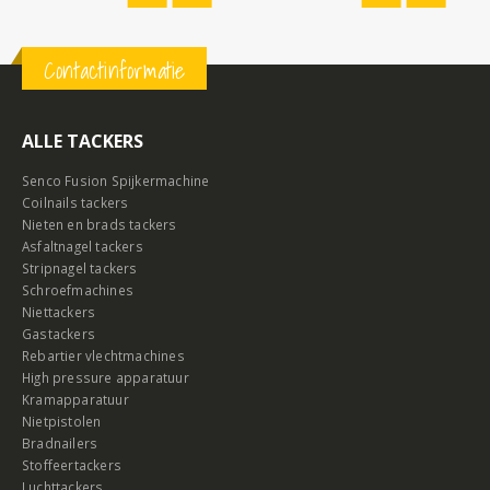
Contactinformatie
ALLE TACKERS
Senco Fusion Spijkermachine
Coilnails tackers
Nieten en brads tackers
Asfaltnagel tackers
Stripnagel tackers
Schroefmachines
Niettackers
Gastackers
Rebartier vlechtmachines
High pressure apparatuur
Kramapparatuur
Nietpistolen
Bradnailers
Stoffeertackers
Luchttackers