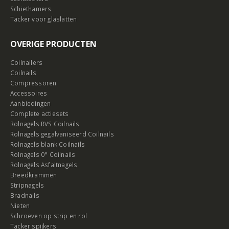
Schiethamers
Tacker voor glaslatten
OVERIGE PRODUCTEN
Coilnailers
Coilnails
Compressoren
Accessoires
Aanbiedingen
Complete actiesets
Rolnagels RVS Coilnails
Rolnagels gegalvaniseerd Coilnails
Rolnagels blank Coilnails
Rolnagels 0° Coilnails
Rolnagels Asfaltnagels
Breedkrammen
Stripnagels
Bradnails
Nieten
Schroeven op strip en rol
Tacker spijkers