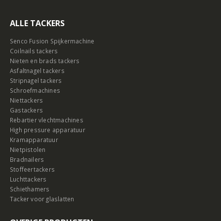
ALLE TACKERS
Senco Fusion Spijkermachine
Coilnails tackers
Nieten en brads tackers
Asfaltnagel tackers
Stripnagel tackers
Schroefmachines
Niettackers
Gastackers
Rebartier vlechtmachines
High pressure apparatuur
Kramapparatuur
Nietpistolen
Bradnailers
Stoffeertackers
Luchttackers
Schiethamers
Tacker voor glaslatten
OVERIGE PRODUCTEN