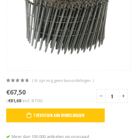
( Er zijn nog geen beoordelingen. )
0
out of 5
€
67,50
(
€
81,68
incl. BTW)
TOEVOEGEN AAN WINKELWAGEN
Meer dan 100.000 artikelen op voorraad