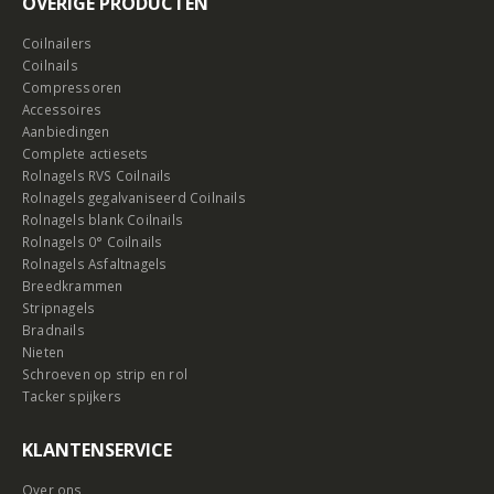
Coilnailers
Coilnails
Compressoren
Accessoires
Aanbiedingen
Complete actiesets
Rolnagels RVS Coilnails
Rolnagels gegalvaniseerd Coilnails
Rolnagels blank Coilnails
Rolnagels 0° Coilnails
Rolnagels Asfaltnagels
Breedkrammen
Stripnagels
Bradnails
Nieten
Schroeven op strip en rol
Tacker spijkers
KLANTENSERVICE
Over ons