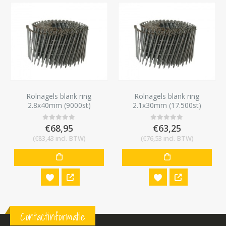
Rolnagels blank ring
Rolnagels blank ring
2.8x40mm (9000st)
2.1x30mm (17.500st)
€
68,95
€
63,25
0
out of 5
0
out of 5
(
€
83,43
incl. BTW)
(
€
76,53
incl. BTW)
Contactinformatie