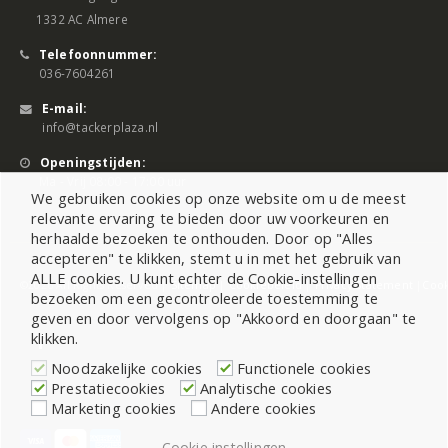
1332 AC Almere
Telefoonnummer:
036-7604261
E-mail:
info@tackerplaza.nl
Openingstijden:
Ma - Vrij 08:00 - 17:00 uur
We gebruiken cookies op onze website om u de meest
relevante ervaring te bieden door uw voorkeuren en
herhaalde bezoeken te onthouden. Door op "Alles
accepteren" te klikken, stemt u in met het gebruik van
ALLE cookies. U kunt echter de Cookie-instellingen
©2026 All Rights Reserved |
Sitemap
|
Cookiebeleid
|
Privacy Statement
|
Cook
bezoeken om een gecontroleerde toestemming te
geven en door vervolgens op "Akkoord en doorgaan" te
klikken.
Noodzakelijke cookies
Functionele cookies
Prestatiecookies
Analytische cookies
Marketing cookies
Andere cookies
Cookie instellingen