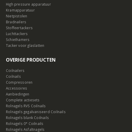
High pressure apparatuur
Kramapparatuur
Nietpistolen
Bradnailers
Stoffeertackers
Luchttackers
Schiethamers
Tacker voor glaslatten
OVERIGE PRODUCTEN
Coilnailers
Coilnails
Compressoren
Accessoires
Aanbiedingen
Complete actiesets
Rolnagels RVS Coilnails
Rolnagels gegalvaniseerd Coilnails
Rolnagels blank Coilnails
Rolnagels 0° Coilnails
Rolnagels Asfaltnagels