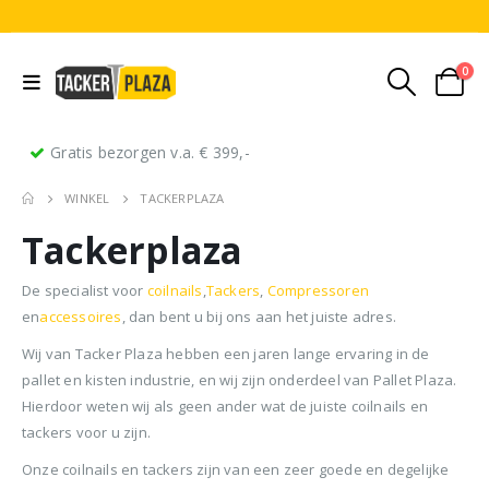
0
Gratis bezorgen v.a. € 399,-
WINKEL
TACKERPLAZA
Tackerplaza
De specialist voor
coilnails
,
Tackers
,
Compressoren
en
accessoires
, dan bent u bij ons aan het juiste adres.
Wij van Tacker Plaza hebben een jaren lange ervaring in de
Stripnagels rondkop 4.2x160mm blank 21° 1250 stuks
Senco PAL70 Coilnailer 45-65mm Dual
pallet en kisten industrie, en wij zijn onderdeel van Pallet Plaza.
Hierdoor weten wij als geen ander wat de juiste coilnails en
0
out of 5
0
out of 5
0
ou
€
116,75
€
11
€
680,00
tackers voor u zijn.
Oorspronkelijke
Huidige
€
599,50
(
incl.
(
€
141,27
€
141
prijs
prijs
Onze coilnails en tackers zijn van een zeer goede en degelijke
BTW)
BTW)
(
incl.
€
725,40
was:
is: