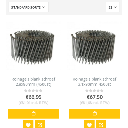
Rolnagels blank schroef
Rolnagels blank schroef
2.8x80mm (4500st)
3.1x90mm 4500st
€
66,95
€
67,50
0
out of 5
0
out of 5
(
€
81,01
incl. BTW)
(
€
81,68
incl. BTW)