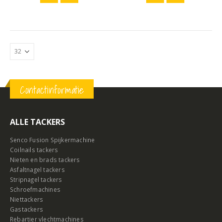
Contactinformatie
ALLE TACKERS
Senco Fusion Spijkermachine
Coilnails tackers
Nieten en brads tackers
Asfaltnagel tackers
Stripnagel tackers
Schroefmachines
Niettackers
Gastackers
Rebartier vlechtmachines