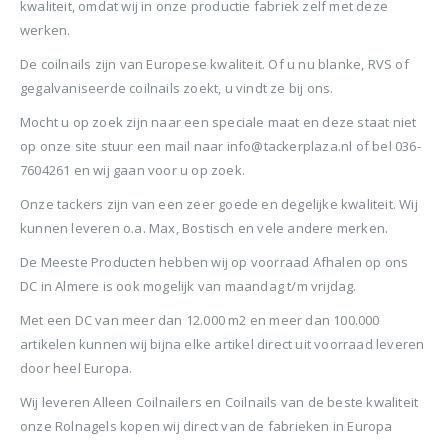
BTW)
kwaliteit, omdat wij in onze productie fabriek zelf met deze
€680,00.
€599,50.
Stinger Caps 22mm Nieten met Caps voor de CS150B 2000 stuks
werken.
Senco PAL57F Coilnailer 25-57mm
De coilnails zijn van Europese kwaliteit. Of u nu blanke, RVS of
0
out of 5
0
ou
€
88,35
€
88
gegalvaniseerde coilnails zoekt, u vindt ze bij ons.
0
out of 5
€
680,00
(
incl.
(
€
106,90
€
106
Oorspronkelijke
Huidige
€
565,00
BTW)
BTW)
Mocht u op zoek zijn naar een speciale maat en deze staat niet
prijs
prijs
(
incl.
€
683,65
op onze site stuur een mail naar info@tackerplaza.nl of bel 036-
was:
is:
Rolnagels RVS 2.5x65mm (1200st) plastic gebonden
BTW)
7604261 en wij gaan voor u op zoek.
€680,00.
€565,00.
Onze tackers zijn van een zeer goede en degelijke kwaliteit. Wij
Senco Coilpro90 Coilnailer 45-90mm
0
out of 5
0
ou
€
79,95
€
79
kunnen leveren o.a. Max, Bostisch en vele andere merken.
(
incl.
(
€
96,74
€
96,
0
out of 5
€
1.150,00
BTW)
BTW)
De Meeste Producten hebben wij op voorraad Afhalen op ons
Oorspronkelijke
Huidige
€
990,00
DC in Almere is ook mogelijk van maandag t/m vrijdag.
prijs
prijs
(
incl.
€
1.197,90
was:
is:
Met een DC van meer dan 12.000 m2 en meer dan 100.000
BTW)
€1.150,00.
€990,00.
artikelen kunnen wij bijna elke artikel direct uit voorraad leveren
door heel Europa.
Wij leveren Alleen Coilnailers en Coilnails van de beste kwaliteit
onze Rolnagels kopen wij direct van de fabrieken in Europa