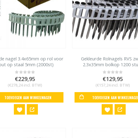
de nagel 3.4x65mm op rol voor
Gekleurde Rolnagels RVS z
out op staal 5mm (2000st)
2.3x35mm bolkop 1200 st
€
229,95
€
129,95
0
out of 5
0
out of 5
(
€
278,24
incl. BTW)
(
€
157,24
incl. BTW)
TOEVOEGEN AAN WINKELWAGEN
TOEVOEGEN AAN WINKELWAGE