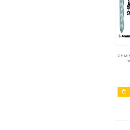
Gehar
h