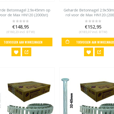
rde Betonnagel 2.9x45mm op
Geharde Betonnagel 2.9x50
 voor de Max HN120 (2000st)
rol voor de Max HN120 (200
€
148,95
€
152,95
0
out of 5
0
out of 5
(
€
180,23
incl. BTW)
(
€
185,07
incl. BTW)
TOEVOEGEN AAN WINKELWAGEN
TOEVOEGEN AAN WINKELWAGE