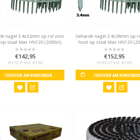
de nagel 3.4x32mm op rol voor
Geharde nagel 3.4x38mm op ro
 op staal Max HN120 (2000st)
hout op staal Max HN120 (20
€
142,95
€
152,95
0
out of 5
0
out of 5
(
€
172,97
incl. BTW)
(
€
185,07
incl. BTW)
TOEVOEGEN AAN WINKELWAGEN
TOEVOEGEN AAN WINKELWAGE