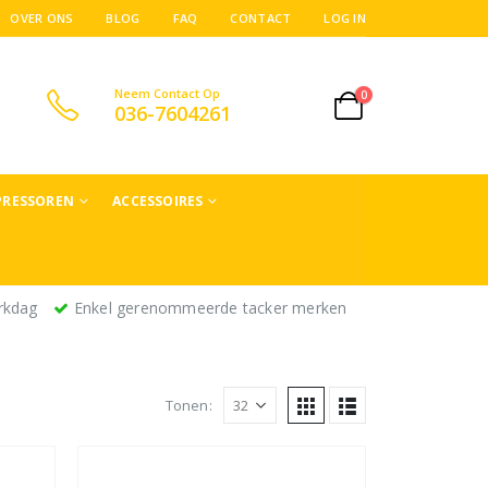
OVER ONS
BLOG
FAQ
CONTACT
LOG IN
Neem Contact Op
0
036-7604261
RESSOREN
ACCESSOIRES
rkdag
Enkel gerenommeerde tacker merken
Tonen: