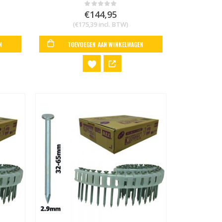
€
144,95
0
out of 5
(
€
175,39
incl. BTW)
N
TOEVOEGEN AAN WINKELWAGEN