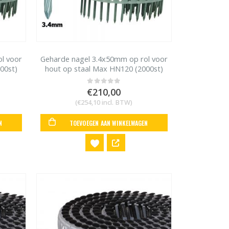
l voor
Geharde nagel 3.4x50mm op rol voor
00st)
hout op staal Max HN120 (2000st)
€
210,00
0
out of 5
(
€
254,10
incl. BTW)
N
TOEVOEGEN AAN WINKELWAGEN