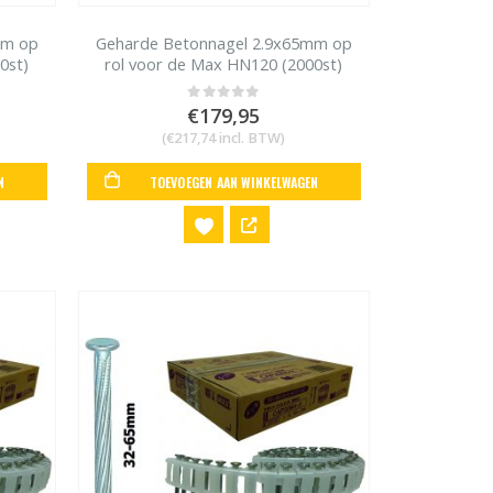
mm op
Geharde Betonnagel 2.9x65mm op
0st)
rol voor de Max HN120 (2000st)
€
179,95
0
out of 5
(
€
217,74
incl. BTW)
N
TOEVOEGEN AAN WINKELWAGEN