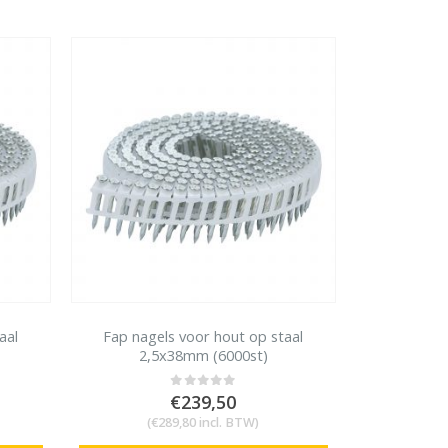
Rolnagels RVS 2.5x65mm (1200st) plastic gebonden
0
out of 5
€
79,95
€
96,74
(
incl. BTW)
aal
Fap nagels voor hout op staal
2,5x38mm (6000st)
€
239,50
0
out of 5
(
€
289,80
incl. BTW)