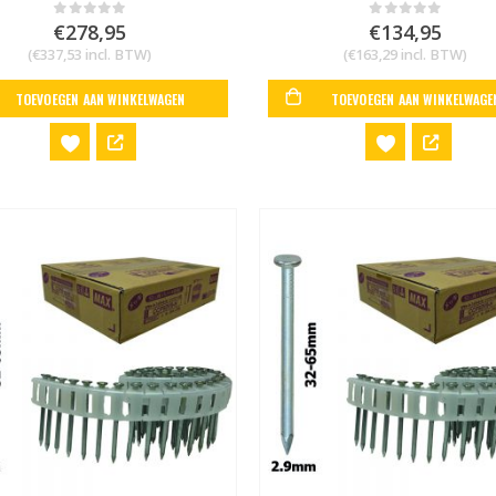
€
278,95
€
134,95
0
out of 5
0
out of 5
(
€
337,53
incl. BTW)
(
€
163,29
incl. BTW)
TOEVOEGEN AAN WINKELWAGEN
TOEVOEGEN AAN WINKELWAGE