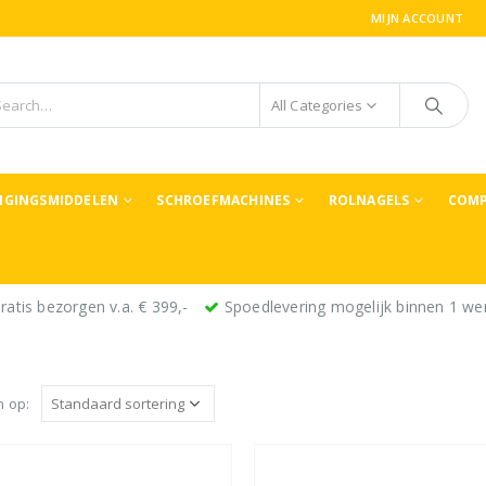
MIJN ACCOUNT
All Categories
TIGINGSMIDDELEN
SCHROEFMACHINES
ROLNAGELS
COMP
ratis bezorgen v.a. € 399,-
Spoedlevering mogelijk binnen 1 we
n op: