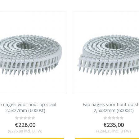
€680,00.
€565,00.
Rolnagels RVS 2.5x65mm (1200st) plastic gebonden
Senco Coilpro90 Coilnailer 45-90mm
0
out of 5
€
79,95
0
out of 5
€
1.150,00
Oorspronkelijke
Huidige
€
990,00
€
96,74
(
incl. BTW)
prijs
prijs
€
1.197,90
(
incl. BTW)
was:
is:
€1.150,00.
€990,00.
p nagels voor hout op staal
Fap nagels voor hout op st
2,5x27mm (6000st)
2,5x32mm (6000st)
€
228,00
€
235,00
0
out of 5
0
out of 5
(
€
275,88
incl. BTW)
(
€
284,35
incl. BTW)