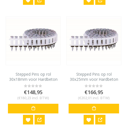
Stepped Pins op rol
Stepped Pins op rol
30x18mm voor Hardbeton
30x25mm voor Hardbeton
B60 en staal (5mm) HN25
B60 en staal (5mm) HN25
(1000st)
(1000st)
€
148,95
€
166,95
0
out of 5
0
out of 5
(
€
180,23
incl. BTW)
(
€
202,01
incl. BTW)