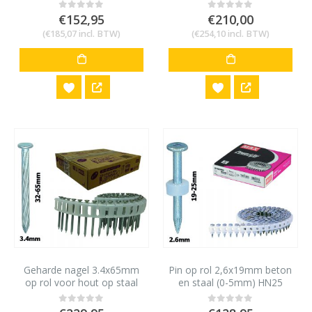
Max HN120 (2000st)
Max HN120 (2000st)
€
152,95
€
210,00
0
out of 5
0
out of 5
(
€
185,07
incl. BTW)
(
€
254,10
incl. BTW)
Geharde nagel 3.4x65mm
Pin op rol 2,6x19mm beton
op rol voor hout op staal
en staal (0-5mm) HN25
5mm (2000st)
(1000st)
0
out of 5
0
out of 5