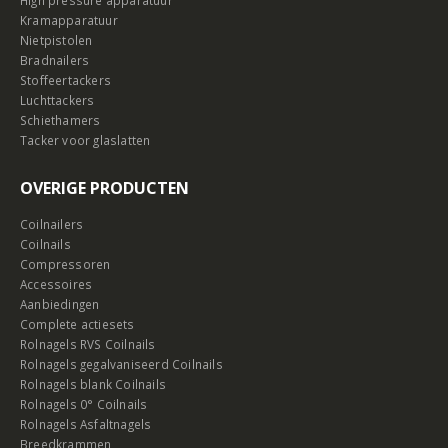
Kramapparatuur
Nietpistolen
Bradnailers
Stoffeertackers
Luchttackers
Schiethamers
Tacker voor glaslatten
OVERIGE PRODUCTEN
Coilnailers
Coilnails
Compressoren
Accessoires
Aanbiedingen
Complete actiesets
Rolnagels RVS Coilnails
Rolnagels gegalvaniseerd Coilnails
Rolnagels blank Coilnails
Rolnagels 0° Coilnails
Rolnagels Asfaltnagels
Breedkrammen