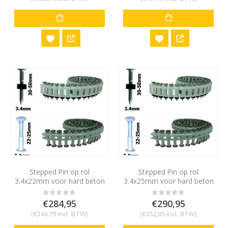
Stepped Pin op rol
Stepped Pin op rol
3.4x22mm voor hard beton
3.4x25mm voor hard beton
en staal 10mm HN120
en staal 10mm HN120
(1000st)
(1000st)
€
284,95
€
290,95
0
out of 5
0
out of 5
(
€
344,79
incl. BTW)
(
€
352,05
incl. BTW)