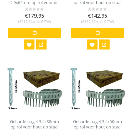
2.9x65mm op rol voor de
op rol voor hout op staal
Max HN120 (2000st)
Max HN120 (2000st)
€
179,95
€
142,95
0
out of 5
0
out of 5
(
€
217,74
incl. BTW)
(
€
172,97
incl. BTW)
Geharde nagel 3.4x38mm
Geharde nagel 3.4x50mm
op rol voor hout op staal
op rol voor hout op staal