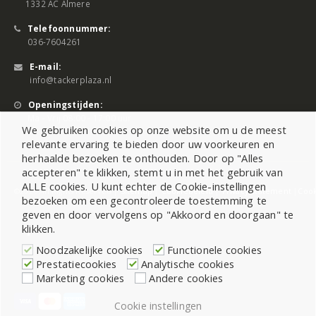
1332 AC Almere
Telefoonnummer:
036-7604261
E-mail:
info@tackerplaza.nl
Openingstijden:
Ma - Vrij 08:00 - 17:00 uur
We gebruiken cookies op onze website om u de meest
relevante ervaring te bieden door uw voorkeuren en
herhaalde bezoeken te onthouden. Door op "Alles
accepteren" te klikken, stemt u in met het gebruik van
ALLE cookies. U kunt echter de Cookie-instellingen
©2026 All Rights Reserved |
Sitemap
|
Cookiebeleid
|
Privacy Statement
|
Cook
bezoeken om een gecontroleerde toestemming te
geven en door vervolgens op "Akkoord en doorgaan" te
klikken.
Noodzakelijke cookies
Functionele cookies
Prestatiecookies
Analytische cookies
Marketing cookies
Andere cookies
Cookie instellingen