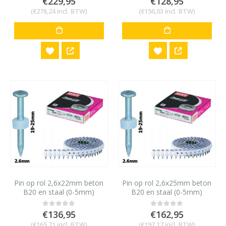
€
229,95
€
128,95
(
€
278,24
incl. BTW)
(
€
156,03
incl. BTW)
Pin op rol 2,6x22mm beton
Pin op rol 2,6x25mm beton
B20 en staal (0-5mm)
B20 en staal (0-5mm)
HN25 (1000st)
HN25 (1000st)
€
136,95
€
162,95
0
out of 5
0
out of 5
(
€
165,71
incl. BTW)
(
€
197,17
incl. BTW)