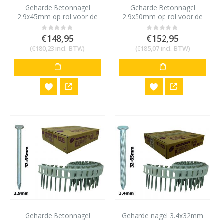
Geharde Betonnagel
Geharde Betonnagel
2.9x45mm op rol voor de
2.9x50mm op rol voor de
Max HN120 (2000st)
Max HN120 (2000st)
€
148,95
€
152,95
0
out of 5
0
out of 5
(
€
180,23
incl. BTW)
(
€
185,07
incl. BTW)
Geharde Betonnagel
Geharde nagel 3.4x32mm