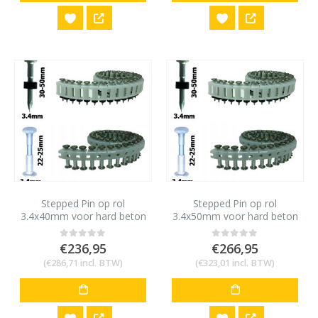
Stepped Pin op rol
Stepped Pin op rol
3.4x40mm voor hard beton
3.4x50mm voor hard beton
en staal 10mm HN120
en staal 10mm HN120
(1000st)
(1000st)
€
236,95
€
266,95
0
out of 5
0
out of 5
(
€
286,71
incl. BTW)
(
€
323,01
incl. BTW)