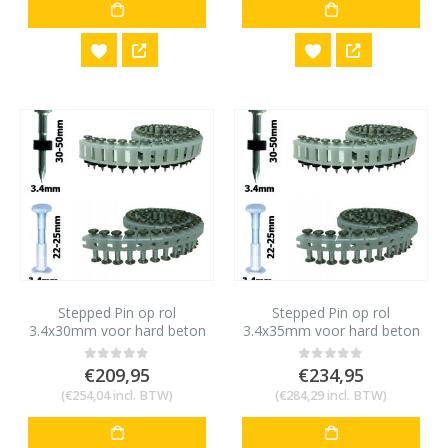
Stepped Pin op rol
Stepped Pin op rol
3.4x30mm voor hard beton
3.4x35mm voor hard beton
en staal 10mm HN120
en staal 10mm HN120
(1000st)
(1000st)
€
209,95
€
234,95
0
out of 5
0
out of 5
(
€
254,04
incl. BTW)
(
€
284,29
incl. BTW)