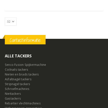
Contactinformatie
ALLE TACKERS
Senco Fusion Spijkermachine
Coilnails tackers
Nieten en brads tackers
Asfaltnagel tackers
Stripnagel tackers
Schroefmachines
Niettackers
Gastackers
Rebartier vlechtmachines
High pressure apparatuur