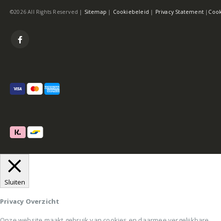
©2026 All Rights Reserved |
Sitemap
|
Cookiebeleid
|
Privacy Statement
|
Cook
Sluiten
Privacy Overzicht
Onze website maakt gebruik van cookies en daarmee vergelijkbare