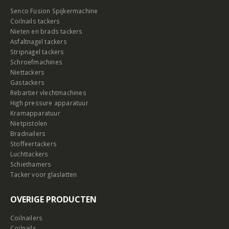
Senco Fusion Spijkermachine
Coilnails tackers
Nieten en brads tackers
Asfaltnagel tackers
Stripnagel tackers
Schroefmachines
Niettackers
Gastackers
Rebartier vlechtmachines
High pressure apparatuur
Kramapparatuur
Nietpistolen
Bradnailers
Stoffeertackers
Luchttackers
Schiethamers
Tacker voor glaslatten
OVERIGE PRODUCTEN
Coilnailers
Coilnails