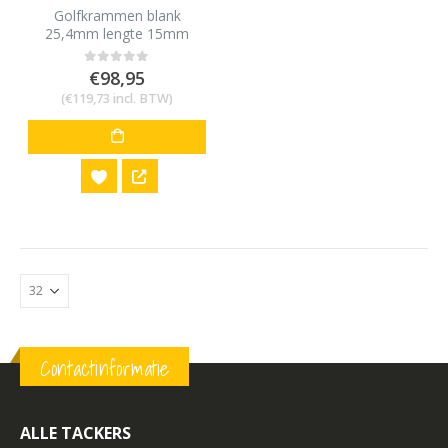
Golfkrammen blank
25,4mm lengte 15mm
3400 stuks
€
98,95
0
out of 5
(
€
119,73
incl. BTW)
Contactinformatie
ALLE TACKERS