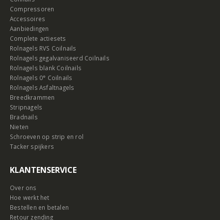
Compressoren
Accessoires
Aanbiedingen
Complete actiesets
Rolnagels RVS Coilnails
Rolnagels gegalvaniseerd Coilnails
Rolnagels blank Coilnails
Rolnagels 0° Coilnails
Rolnagels Asfaltnagels
Breedkrammen
Stripnagels
Bradnails
Nieten
Schroeven op strip en rol
Tacker spijkers
KLANTENSERVICE
Over ons
Hoe werkt het
Bestellen en betalen
Retour zending