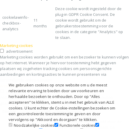
Deze cookie wordt ingesteld door de
plug-in GDPR Cookie Consent. De
cookielawinfo-
11
cookie wordt gebruikt om de
checkbox-
months
gebruikerstoestemming voor de
analytics
cookies in de categorie "Analytics" op
te slaan.
Marketing cookies
advertisement
Marketing cookies worden gebruikt om een bezoeker te kunnen volgen
op het internet. Wanneer je hiervoor toestemming hebt gegeven
plaatsen wij zogeheten tracking cookies om persoonsgerichte
aanbiedingen en kortingsacties te kunnen presenteren via
verschillende online kanalen.
We gebruiken cookies op onze website om u de meest
Andere cookies
relevante ervaring te bieden door uw voorkeuren en
others
herhaalde bezoeken te onthouden. Door op "Alles
Andere niet-gecategoriseerde cookies zijn cookies die worden
accepteren" te klikken, stemt u in met het gebruik van ALLE
geanalyseerd en die nog niet in een categorie zijn ingedeeld
cookies. U kunt echter de Cookie-instellingen bezoeken om
Cookie
Looptijd
Omschrijving
een gecontroleerde toestemming te geven en door
vervolgens op "Akkoord en doorgaan" te klikken.
Deze cookie wordt ingesteld door de
Noodzakelijke cookies
Functionele cookies
plug-in GDPR Cookie Consent. De