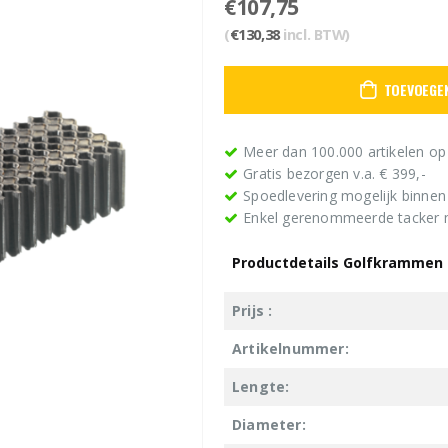
€
107,75
(
€
130,38
incl. BTW)
TOEVOEGE
Meer dan 100.000 artikelen op
Gratis bezorgen v.a. € 399,-
Spoedlevering mogelijk binne
Enkel gerenommeerde tacker
Productdetails Golfkrammen 
Prijs :
Artikelnummer:
Lengte:
Diameter: