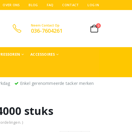
OVER ONS
BLOG
FAQ
CONTACT
LOG IN
Neem Contact Op
0
036-7604261
RESSOREN
ACCESSOIRES
rkdag
Enkel gerenommeerde tacker merken
000 stuks
ordelingen. )