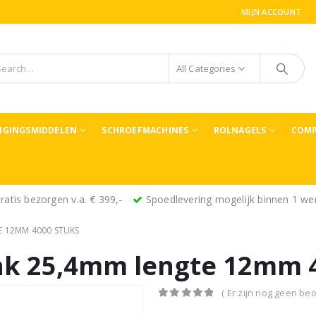
MIJN ACCOUNT
All Categories
TIGINGSMIDDELEN
SCHROEFMACHINES
ROLNAGELS
COMP
ratis bezorgen v.a. € 399,-
Spoedlevering mogelijk binnen 1 we
 12MM 4000 STUKS
k 25,4mm lengte 12mm 4
( Er zijn nog geen beo
0
out of 5