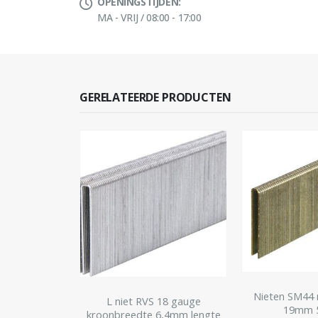
OPENINGSTIJDEN:
MA - VRIJ / 08:00 - 17:00
GERELATEERDE PRODUCTEN
 gauge
Nieten SM44 
L niet RVS 18 gauge
 10,6x50mm
19mm 
kroonbreedte 6,4mm lengte