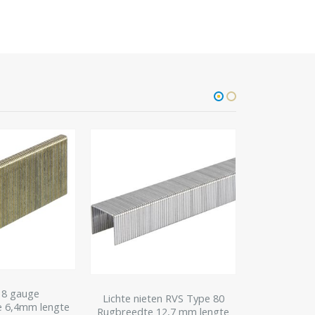
Lichte n
Rugbreedte
6mm doos 
 18 gauge
Lichte nieten RVS Type 80
€
e 6,4mm lengte
0
o
Rugbreedte 12,7 mm lengte