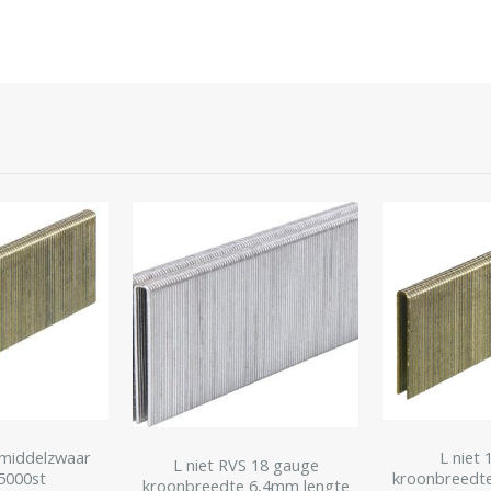
middelzwaar
L niet
L niet RVS 18 gauge
5000st
kroonbreedt
kroonbreedte 6,4mm lengte