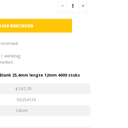
N AAN WINKELWAGEN
 voorraad
n 1 werkdag
 merken
blank 25,4mm lengte 12mm 4000 stuks
€.107,75
SG25412X
12mm