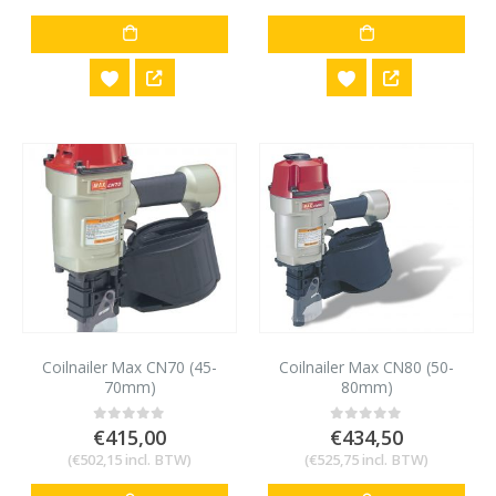
Coilnailer Max CN70 (45-
Coilnailer Max CN80 (50-
70mm)
80mm)
€
415,00
€
434,50
0
out of 5
0
out of 5
(
€
502,15
incl. BTW)
(
€
525,75
incl. BTW)