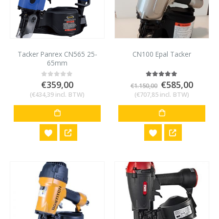
Tacker Panrex CN565 25-
CN100 Epal Tacker
65mm
Oorspronkeli
Huidi
€
359,00
€
585,00
0
out of 5
5.00
out of 5
€
1.150,00
prijs
prijs
(
€
434,39
incl. BTW)
(
€
707,85
incl. BTW)
was:
is:
€1.150,00.
€585,0