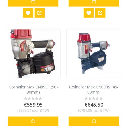
Coilnailer Max CN890F (50-
Coilnailer Max CN890S (45-
90mm)
90mm)
€
559,95
€
645,50
0
out of 5
0
out of 5
(
€
677,54
incl. BTW)
(
€
781,06
incl. BTW)