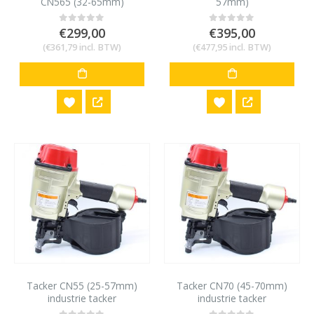
CN565 (32-65mm)
57mm)
€
299,00
€
395,00
0
out of 5
0
out of 5
(
€
361,79
incl. BTW)
(
€
477,95
incl. BTW)
Tacker CN55 (25-57mm)
Tacker CN70 (45-70mm)
industrie tacker
industrie tacker