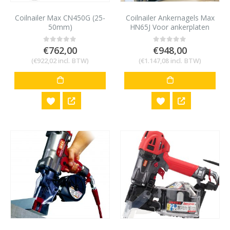
Coilnailer Max CN450G (25-
Coilnailer Ankernagels Max
50mm)
HN65J Voor ankerplaten
verbinding
€
762,00
€
948,00
0
out of 5
0
out of 5
(
€
922,02
incl. BTW)
(
€
1.147,08
incl. BTW)