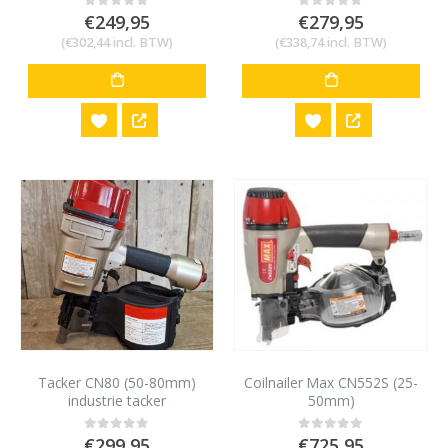
€
249,95
€
279,95
0
out of 5
0
out of 5
(
€
302,44
incl. BTW)
(
€
338,74
incl. BTW)
Tacker CN80 (50-80mm)
Coilnailer Max CN552S (25-
industrie tacker
50mm)
€
299,95
€
725,95
0
out of 5
0
out of 5