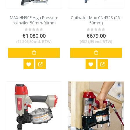
MAX HN90F High Pressure
Coilnailer Max CN452S (25-
coilnailer 50mm-90mm
50mm)
€
1.080,00
€
679,00
0
out of 5
0
out of 5
(
€
1.306,80
incl. BTW)
(
€
821,59
incl. BTW)