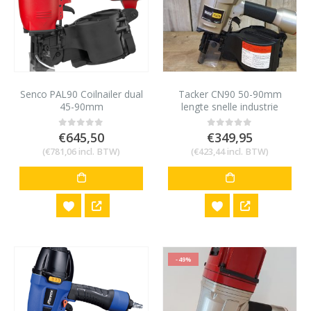
Senco PAL90 Coilnailer dual
Tacker CN90 50-90mm
45-90mm
lengte snelle industrie
tacker
€
645,50
€
349,95
0
out of 5
0
out of 5
(
€
781,06
incl. BTW)
(
€
423,44
incl. BTW)
-49%