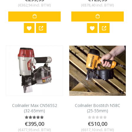
(
€
362,94
incl. BTW)
(
€
878,40
incl. BTW)
Coilnailer Max CN565S2
Coilnailer Bostitch N58C
(32-65mm)
(25-55mm)
€
395,00
€
510,00
5.00
out of 5
0
out of 5
(
€
477,95
incl. BTW)
(
€
617,10
incl. BTW)