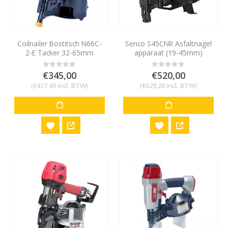
Coilnailer Bostitsch N66C-
Senco S45CNR Asfaltnagel
2-E Tacker 32-65mm
apparaat (19-45mm)
€
345,00
€
520,00
0
out of 5
0
out of 5
(
€
417,45
incl. BTW)
(
€
629,20
incl. BTW)