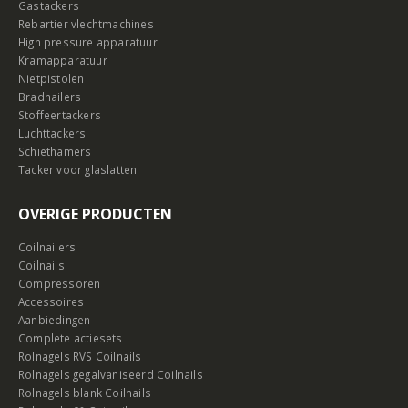
Gastackers
Rebartier vlechtmachines
High pressure apparatuur
Kramapparatuur
Nietpistolen
Bradnailers
Stoffeertackers
Luchttackers
Schiethamers
Tacker voor glaslatten
OVERIGE PRODUCTEN
Coilnailers
Coilnails
Compressoren
Accessoires
Aanbiedingen
Complete actiesets
Rolnagels RVS Coilnails
Rolnagels gegalvaniseerd Coilnails
Rolnagels blank Coilnails