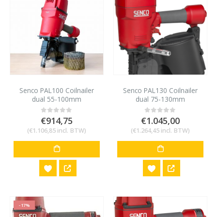
Senco PAL100 Coilnailer
Senco PAL130 Coilnailer
dual 55-100mm
dual 75-130mm
€
914,75
€
1.045,00
0
out of 5
0
out of 5
(
€
1.106,85
incl. BTW)
(
€
1.264,45
incl. BTW)
-17%