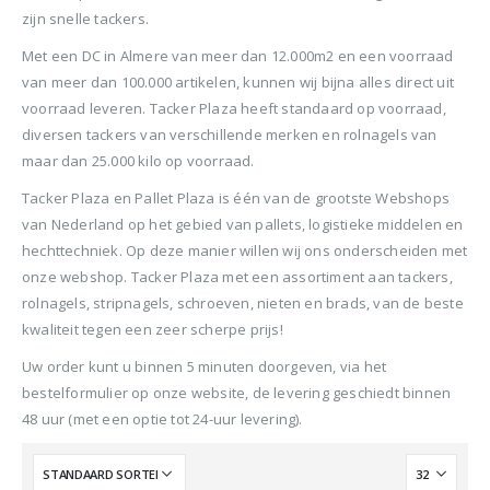
BTW)
€680,00.
€599,50.
zijn snelle tackers.
Stinger Caps 22mm Nieten met Caps voor de CS150B 2000 stuks
Senco PAL57F Coilnailer 25-57mm
Met een DC in Almere van meer dan 12.000m2 en een voorraad
0
out of 5
0
ou
€
88,35
€
88
van meer dan 100.000 artikelen, kunnen wij bijna alles direct uit
0
out of 5
€
680,00
voorraad leveren. Tacker Plaza heeft standaard op voorraad,
(
incl.
(
€
106,90
€
106
Oorspronkelijke
Huidige
€
565,00
BTW)
BTW)
diversen tackers van verschillende merken en rolnagels van
prijs
prijs
(
incl.
€
683,65
maar dan 25.000 kilo op voorraad.
was:
is:
Rolnagels RVS 2.5x65mm (1200st) plastic gebonden
BTW)
€680,00.
€565,00.
Tacker Plaza en Pallet Plaza is één van de grootste Webshops
van Nederland op het gebied van pallets, logistieke middelen en
Senco Coilpro90 Coilnailer 45-90mm
0
out of 5
0
ou
€
79,95
€
79
hechttechniek. Op deze manier willen wij ons onderscheiden met
(
incl.
(
€
96,74
€
96,
0
out of 5
onze webshop. Tacker Plaza met een assortiment aan tackers,
€
1.150,00
BTW)
BTW)
Oorspronkelijke
Huidige
€
990,00
rolnagels, stripnagels, schroeven, nieten en brads, van de beste
prijs
prijs
kwaliteit tegen een zeer scherpe prijs!
(
incl.
€
1.197,90
was:
is:
BTW)
€1.150,00.
€990,00.
Uw order kunt u binnen 5 minuten doorgeven, via het
bestelformulier op onze website, de levering geschiedt binnen
48 uur (met een optie tot 24-uur levering).