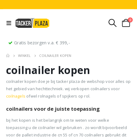
0
Gratis bezorgen v.a. € 399,-
WINKEL
COILNAILER KOPEN
coilnailer kopen
coilnailer kopen doe je bij tacker plaza de webshop voor alles op
het gebied van hechttechniek. wij verkopen coilnailers voor
coilnagels
ofwel rolnagels of spijkers op rol.
Stripnagels rondkop 4.2x160mm blank 21° 1250 stuks
Senco PAL70 Coilnailer 45-65mm Dual
coilnailers voor de juiste toepassing
0
out of 5
0
out of 5
0
ou
€
116,75
€
11
€
680,00
bij het kopen is het belangrijk om te weten voor welke
Oorspronkelijke
Huidige
€
599,50
(
incl.
(
€
141,27
€
141
toepassing u de coilnailer wil gebruiken . zo wordt bijvoorbeeld
prijs
prijs
BTW)
BTW)
(
incl.
€
725,40
voor de pallet industrie de cn 55 of cn 70 coilnailers gebruikt dit
was:
is: