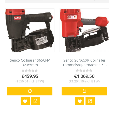
Senco Coilnailer S65CNP
Senco SCN65XP Coilnailer
32-65mm
trommelspijkermachine 50-
90mm
€
459,95
€
1.069,50
0
out of 5
0
out of 5
(
€
556,54
incl. BTW)
(
€
1.294,10
incl. BTW)