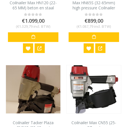
Coilnailer Max HN120 (22-
Max HN65S (32-65mm)
65 MM) beton en staal
high pressure Coilnailer
€
1.099,00
€
899,00
0
out of 5
0
out of 5
(
€
1.329,79
incl. BTW)
(
€
1.087,79
incl. BTW)
Coilnailer Tacker Plaza
Coilnailer Max CN55 (25-