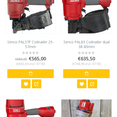
Senco PAL57F Coilnailer 25-
Senco PAL83 Coilnailer dual
57mm
38-80mm
Oorspronkelijke
Huidige
€
565,00
€
635,50
0
out of 5
0
out of 5
€
680,00
prijs
prijs
(
€
683,65
incl. BTW)
(
€
768,96
incl. BTW)
was:
is:
€680,00.
€565,00.