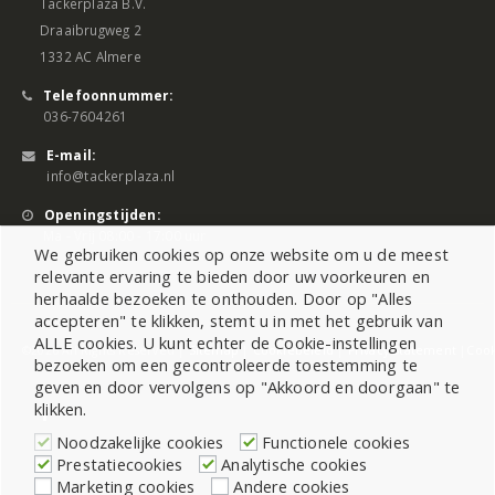
Tackerplaza B.V.
Draaibrugweg 2
1332 AC Almere
Telefoonnummer:
036-7604261
E-mail:
info@tackerplaza.nl
Openingstijden:
Ma - Vrij 08:00 - 17:00 uur
We gebruiken cookies op onze website om u de meest
relevante ervaring te bieden door uw voorkeuren en
herhaalde bezoeken te onthouden. Door op "Alles
accepteren" te klikken, stemt u in met het gebruik van
ALLE cookies. U kunt echter de Cookie-instellingen
©2026 All Rights Reserved |
Sitemap
|
Cookiebeleid
|
Privacy Statement
|
Cook
bezoeken om een gecontroleerde toestemming te
geven en door vervolgens op "Akkoord en doorgaan" te
klikken.
Noodzakelijke cookies
Functionele cookies
Prestatiecookies
Analytische cookies
Marketing cookies
Andere cookies