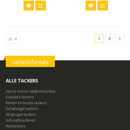
1
2
Contactinformatie
ALLE TACKERS
Senco Fusion Spijkermachine
Coilnails tackers
Nieten en brads tackers
Asfaltnagel tackers
Stripnagel tackers
Schroefmachines
Niettackers