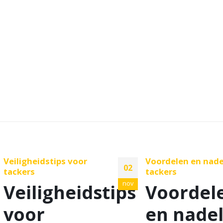
Veiligheidstips voor
Voordelen en nade
02
tackers
tackers
nov
Veiligheidstips
Voordel
voor
en nade