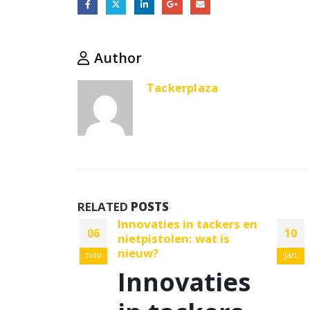
Author
Tackerplaza
RELATED
POSTS
 nadelen
Innovaties in tackers en
06
10
nietpistolen: wat is
nieuw?
nov
jan
elen
Innovaties
delen