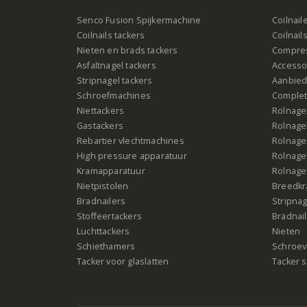
Senco Fusion Spijkermachine
Coilnail
Coilnails tackers
Coilnail
Nieten en brads tackers
Compre
Asfaltnagel tackers
Accesso
Stripnagel tackers
Aanbied
Schroefmachines
Complet
Niettackers
Rolnagel
Gastackers
Rolnagel
Rebartier vlechtmachines
Rolnagel
High pressure apparatuur
Rolnagel
Kramapparatuur
Rolnagel
Nietpistolen
Breedk
Bradnailers
Stripna
Stoffeertackers
Bradnai
Luchttackers
Nieten
Schiethamers
Schroeve
Tacker voor glaslatten
Tacker s