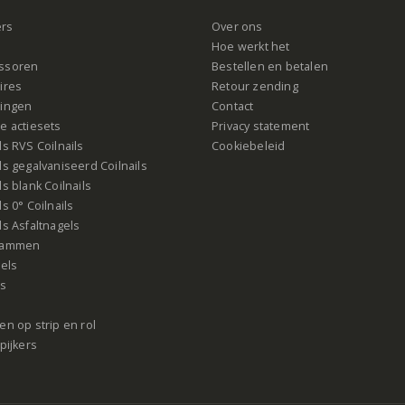
ers
Over ons
s
Hoe werkt het
ssoren
Bestellen en betalen
ires
Retour zending
ingen
Contact
e actiesets
Privacy statement
s RVS Coilnails
Cookiebeleid
s gegalvaniseerd Coilnails
s blank Coilnails
s 0° Coilnails
s Asfaltnagels
rammen
gels
ls
n op strip en rol
pijkers