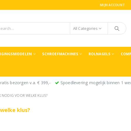
MIJN ACCOUNT
All Categories
TIGINGSMIDDELEN
SCHROEFMACHINES
ROLNAGELS
COMP
ratis bezorgen v.a. € 399,-
Spoedlevering mogelijk binnen 1 we
K NODIG VOOR WELKE KLUS?
 welke klus?