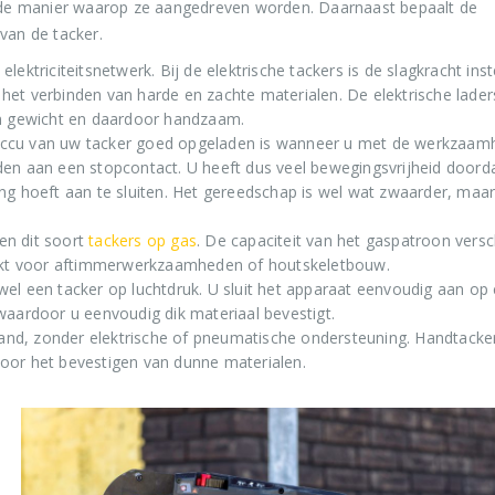
de manier waarop ze aangedreven worden. Daarnaast bepaalt de
 van de tacker.
 elektriciteitsnetwerk. Bij de elektrische tackers is de slagkracht inst
et verbinden van harde en zachte materialen. De elektrische laders
van gewicht en daardoor handzaam.
e accu van uw tacker goed opgeladen is wanneer u met de werkzaa
den aan een stopcontact. U heeft dus veel bewegingsvrijheid doord
ing hoeft aan te sluiten. Het gereedschap is wel wat zwaarder, maa
ken dit soort
tackers op gas
. De capaciteit van het gaspatroon versch
chikt voor aftimmerwerkzaamheden of houtskeletbouw.
el een tacker op luchtdruk. U sluit het apparaat eenvoudig aan op
waardoor u eenvoudig dik materiaal bevestigt.
hand, zonder elektrische of pneumatische ondersteuning. Handtacker
voor het bevestigen van dunne materialen.