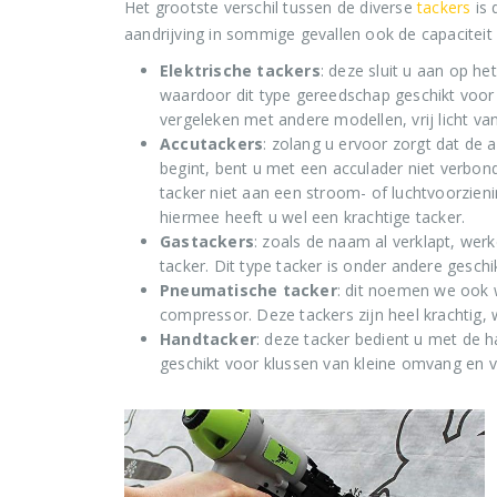
Het grootste verschil tussen de diverse
tackers
is 
aandrijving in sommige gevallen ook de capaciteit
Elektrische tackers
: deze sluit u aan op het
waardoor dit type gereedschap geschikt voor h
vergeleken met andere modellen, vrij licht 
Accutackers
: zolang u ervoor zorgt dat d
begint, bent u met een acculader niet verbon
tacker niet aan een stroom- of luchtvoorzien
hiermee heeft u wel een krachtige tacker.
Gastackers
: zoals de naam al verklapt, wer
tacker. Dit type tacker is onder andere ges
Pneumatische tacker
: dit noemen we ook w
compressor. Deze tackers zijn heel krachtig, 
Handtacker
: deze tacker bedient u met de 
geschikt voor klussen van kleine omvang en 