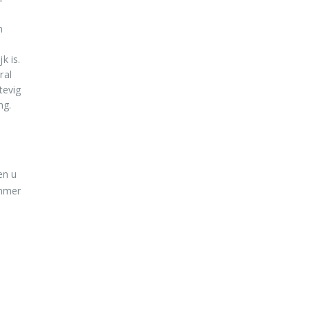
n
jk is.
ral
tevig
ng.
en u
ummer