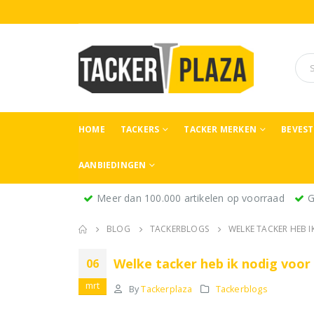
HOME
TACKERS
TACKER MERKEN
BEVES
AANBIEDINGEN
Meer dan 100.000 artikelen op voorraad
G
BLOG
TACKERBLOGS
WELKE TACKER HEB I
Welke tacker heb ik nodig voor
06
mrt
By
Tackerplaza
Tackerblogs