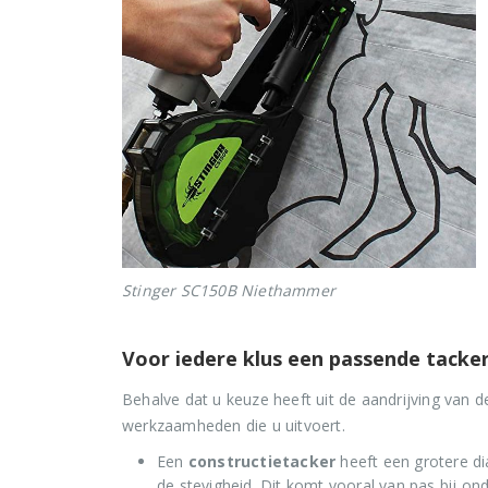
Stinger SC150B Niethammer
Voor iedere klus een passende tacke
Behalve dat u keuze heeft uit de aandrijving van d
werkzaamheden die u uitvoert.
Een
constructietacker
heeft een grotere di
de stevigheid. Dit komt vooral van pas bij on