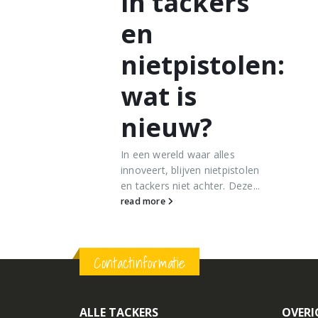
in tackers
s
en
 krachtige
nietpistolen:
als doel om
erialen aan
wat is
en. Het...
nieuw?
In een wereld waar alles
innoveert, blijven nietpistolen
en tackers niet achter. Deze...
read more
Contactinformatie
ALLE TACKERS
OVERI