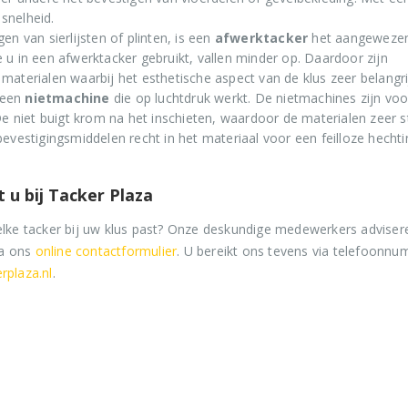
snelheid.
en van sierlijsten of plinten, is een
afwerktacker
het aangeweze
e u in een afwerktacker gebruikt, vallen minder op. Daardoor zijn
materialen waarbij het esthetische aspect van de klus zeer belangri
 een
nietmachine
die op luchtdruk werkt. De nietmachines zijn voo
 De niet buigt krom na het inschieten, waardoor de materialen zeer s
bevestigingsmiddelen recht in het materiaal voor een feilloze hechti
t u bij Tacker Plaza
elke tacker bij uw klus past? Onze deskundige medewerkers adviser
ia ons
online contactformulier
. U bereikt ons tevens via telefoonn
rplaza.nl
.