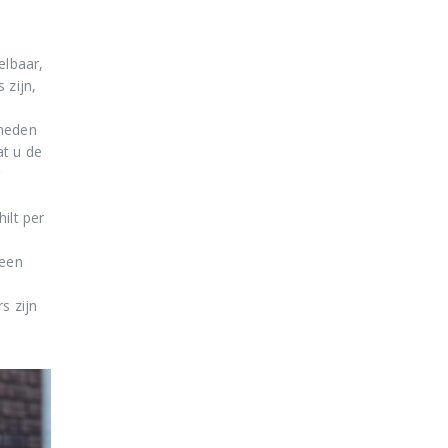
elbaar,
 zijn,
mheden
at u de
r
ilt per
 een
s zijn