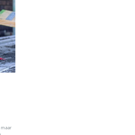
, maar
n