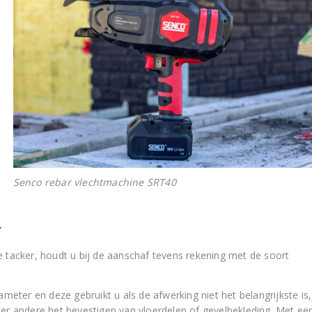
Senco rebar vlechtmachine SRT40
r
e tacker, houdt u bij de aanschaf tevens rekening met de soort
ameter en deze gebruikt u als de afwerking niet het belangrijkste is
der andere het bevestigen van vloerdelen of gevelbekleding. Met ee