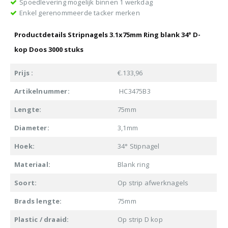
Spoedlevering mogelijk binnen 1 werkdag
Enkel gerenommeerde tacker merken
Productdetails Stripnagels 3.1x75mm Ring blank 34° D-
kop Doos 3000 stuks
Prijs :
€.133,96
Artikelnummer:
HC3475B3
Lengte:
75mm
Diameter:
3,1mm
Hoek:
34° Stipnagel
Materiaal:
Blank ring
Soort:
Op strip afwerknagels
Brads lengte:
75mm
Plastic / draaid:
Op strip D kop