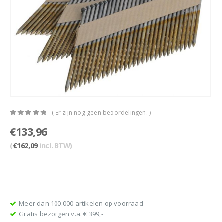
( Er zijn nog geen beoordelingen. )
0
out of 5
€
133,96
(
€
162,09
incl. BTW)
Meer dan 100.000 artikelen op voorraad
Gratis bezorgen v.a. € 399,-