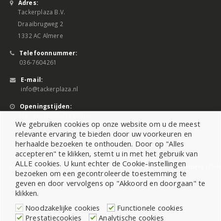
Adres:
Tackerplaza B.V.
Draaibrugweg 2
1332 AC Almere
Telefoonnummer:
036-7604261
E-mail:
info@tackerplaza.nl
Openingstijden:
Ma - Vrij 08:00 - 17:00 uur
We gebruiken cookies op onze website om u de meest
relevante ervaring te bieden door uw voorkeuren en
herhaalde bezoeken te onthouden. Door op "Alles
accepteren" te klikken, stemt u in met het gebruik van
ALLE cookies. U kunt echter de Cookie-instellingen
©2026 All Rights Reserved |
Sitemap
|
Cookiebeleid
|
Privacy Statement
|
Cook
bezoeken om een gecontroleerde toestemming te
geven en door vervolgens op "Akkoord en doorgaan" te
klikken.
Noodzakelijke cookies
Functionele cookies
Prestatiecookies
Analytische cookies