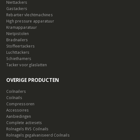
Niettackers
Gastackers
Rebartier vlechtmachines
High pressure apparatuur
Kramapparatuur
Nietpistolen
Bradnailers
Stoffeertackers
Luchttackers
Schiethamers
Tacker voor glaslatten
OVERIGE PRODUCTEN
Coilnailers
Coilnails
Compressoren
Accessoires
Aanbiedingen
Complete actiesets
Rolnagels RVS Coilnails
Rolnagels gegalvaniseerd Coilnails