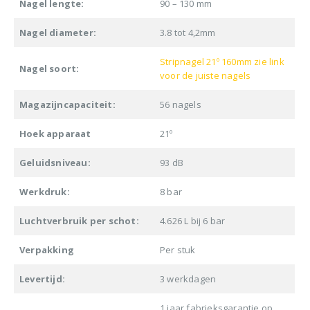
Nagel lengte:
90 – 130 mm
Nagel diameter:
3.8 tot 4,2mm
Stripnagel 21º 160mm zie link
Nagel soort:
voor de juiste nagels
Magazijncapaciteit:
56 nagels
Hoek apparaat
21º
Geluidsniveau:
93 dB
Werkdruk:
8 bar
Luchtverbruik per schot:
4.626 L bij 6 bar
Verpakking
Per stuk
Levertijd:
3 werkdagen
1 jaar fabrieksgarantie op