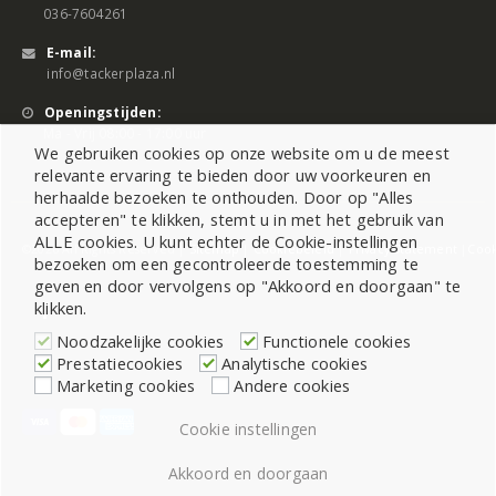
036-7604261
E-mail:
info@tackerplaza.nl
Openingstijden:
Ma - Vrij 08:00 - 17:00 uur
We gebruiken cookies op onze website om u de meest
relevante ervaring te bieden door uw voorkeuren en
herhaalde bezoeken te onthouden. Door op "Alles
accepteren" te klikken, stemt u in met het gebruik van
ALLE cookies. U kunt echter de Cookie-instellingen
©2026 All Rights Reserved |
Sitemap
|
Cookiebeleid
|
Privacy Statement
|
Cook
bezoeken om een gecontroleerde toestemming te
geven en door vervolgens op "Akkoord en doorgaan" te
klikken.
Noodzakelijke cookies
Functionele cookies
Prestatiecookies
Analytische cookies
Marketing cookies
Andere cookies
Cookie instellingen
Akkoord en doorgaan