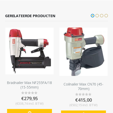
GERELATEERDE PRODUCTEN
Bradnailer Max NF255FA/18
Coilnailer Max CN70 (45-
(15-55mm)
70mm)
€
279,95
0
out of 5
€
415,00
0
out of 5
(
€
338,74
incl. BTW)
(
€
502,15
incl. BTW)