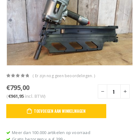
( Er zijn nog geen beoordelingen. )
0
out of 5
€
795,00
(
€
961,95
incl. BTW)
TOEVOEGEN AAN WINKELWAGEN
Meer dan 100.000 artikelen op voorraad
Gratis bezorgen v.a. € 399,-