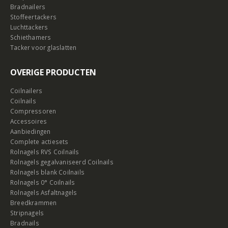
Bradnailers
Stoffeertackers
Luchttackers
Schiethamers
Tacker voor glaslatten
OVERIGE PRODUCTEN
Coilnailers
Coilnails
Compressoren
Accessoires
Aanbiedingen
Complete actiesets
Rolnagels RVS Coilnails
Rolnagels gegalvaniseerd Coilnails
Rolnagels blank Coilnails
Rolnagels 0° Coilnails
Rolnagels Asfaltnagels
Breedkrammen
Stripnagels
Bradnails