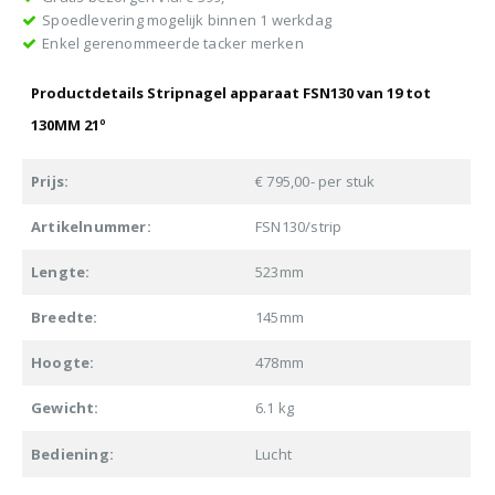
Spoedlevering mogelijk binnen 1 werkdag
Enkel gerenommeerde tacker merken
Productdetails Stripnagel apparaat FSN130 van 19 tot
130MM 21º
Prijs:
€ 795,00- per stuk
Artikelnummer:
FSN130/strip
Lengte:
523mm
Breedte:
145mm
Hoogte:
478mm
Gewicht:
6.1 kg
Bediening:
Lucht