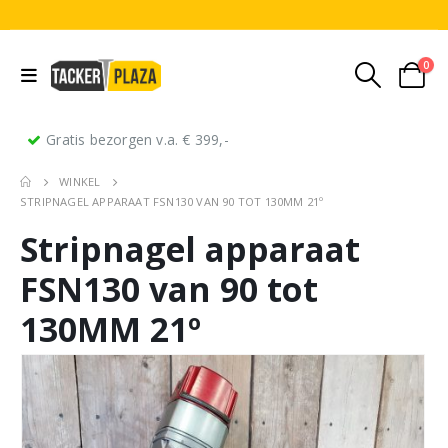
0
Gratis bezorgen v.a. € 399,-
WINKEL
STRIPNAGEL APPARAAT FSN130 VAN 90 TOT 130MM 21º
Stripnagel apparaat
FSN130 van 90 tot
130MM 21º