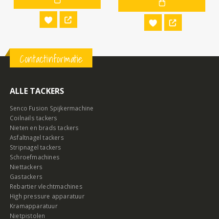
Contactinformatie
ALLE TACKERS
Senco Fusion Spijkermachine
Coilnails tackers
Nieten en brads tackers
Asfaltnagel tackers
Stripnagel tackers
Schroefmachines
Niettackers
Gastackers
Rebartier vlechtmachines
High pressure apparatuur
Kramapparatuur
Nietpistolen